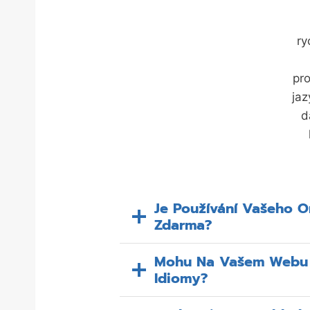
ry
pro
jaz
d
Je Používání Vašeho O
Zdarma?
Mohu Na Vašem Webu N
Idiomy?