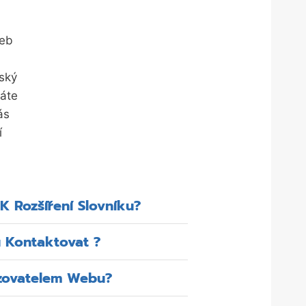
i
žeb
eský
máte
ás
í
K Rozšíření Slovníku?
 Kontaktovat ?
zovatelem Webu?