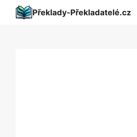
Přeskočit
Překlady-Překladatelé.cz
na
obsah