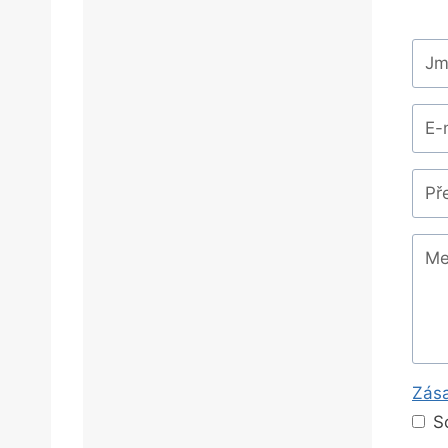
Zása
S