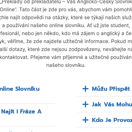
„Překlady od překladatelů – Váš Anglicko-Český Slovník
Online“. Tato část je zde pro vás, abychom vám pomohl
chle najít odpovědi na otázky, které se týkají našich slu
a používání našeho online slovníku. Ať už jste student,
fesionál, nebo jen někdo, kdo má zájem o anglický a č
yk, věříme, že zde najdete užitečné informace. Pokud 
alší dotazy, které zde nejsou zodpovězeny, neváhejte n
kontaktovat. Přejeme vám příjemné a užitečné používán
našeho slovníku.
nline Slovníku
Můžu Přispět 
Jak Vás Mohu
ajít I Fráze A
Kdo Je Provo