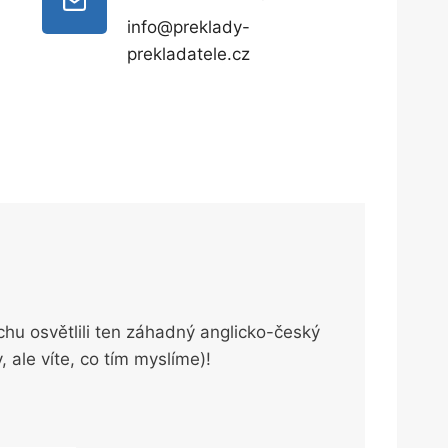
info@preklady-
prekladatele.cz
hu osvětlili ten záhadný anglicko-český
 ale víte, co tím myslíme)!