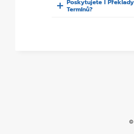
Poskytujete I Překlad
Termínů?
©