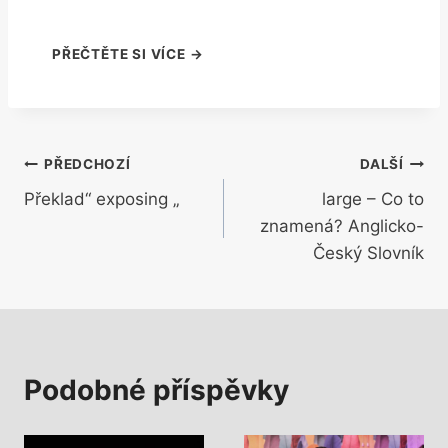
Navigace
PŘEDCHOZÍ
DALŠÍ
Překlad“ exposing „
large – Co to
pro
znamená? Anglicko-
příspěvek
Český Slovník
Podobné příspěvky