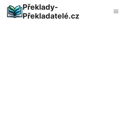
Přeskočit
Překlady-
na
Překladatelé.cz
obsah