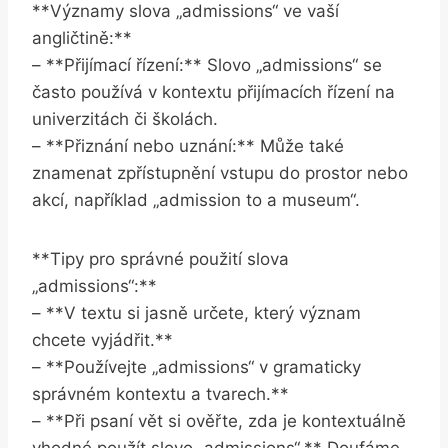
**Významy slova „admissions“ ve vaší
angličtině:**
– **Přijímací řízení:** Slovo „admissions“ se
často používá v kontextu přijímacích řízení na
univerzitách či školách.
– **Přiznání nebo uznání:** Může také
znamenat zpřístupnění vstupu do prostor nebo
akcí, například „admission to a museum“.
**Tipy pro správné použití slova
„admissions“:**
– **V textu si jasně určete, který význam
chcete vyjádřit.**
– **Používejte „admissions“ v gramaticky
správném kontextu a tvarech.**
– **Při psaní vět si ověřte, zda je kontextuálně
vhodné použít slovo „admissions“.** Doufáme,