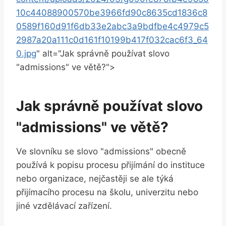
10c44088900570be3966fd90c8635cd1836c8
0589f160d91f6db33e2abc3a9bdfbe4c4979c5
2987a20a111c0d161f10199b417f032cac6f3_64
0.jpg
" alt="Jak správně používat slovo
"admissions" ve větě?">
Jak správně používat slovo
"admissions" ve větě?
Ve slovníku se slovo "admissions" obecně
používá k popisu procesu přijímání do instituce
nebo organizace, nejčastěji se ale týká
přijímacího procesu na školu, univerzitu nebo
jiné vzdělávací zařízení.