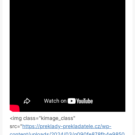
<img class="kimage_class"
src="
https://preklady-prekladatele.cz/wp-
content/uploads/2024/03/g090fe878fb4e9850