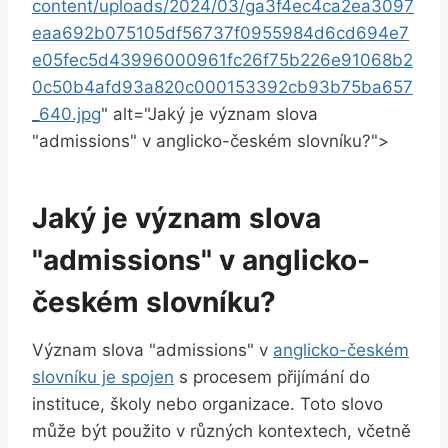
content/uploads/2024/03/ga3f4ec4ca2ea3097
eaa692b075105df56737f0955984d6cd694e7
e05fec5d43996000961fc26f75b226e91068b2
0c50b4afd93a820c000153392cb93b75ba657
_640.jpg
" alt="Jaký je význam slova
"admissions" v anglicko-českém slovníku?">
Jaký je význam slova
"admissions" v anglicko-
českém slovníku?
Význam slova "admissions" v
anglicko-českém
slovníku je spojen
s procesem přijímání do
instituce, školy nebo organizace. Toto slovo
může být použito v různých kontextech, včetně