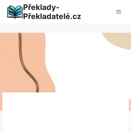
Přeskočit
Překlady-
na
Překladatelé.cz
obsah