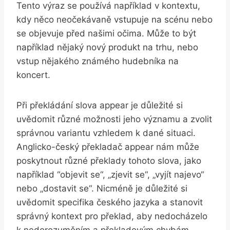
Tento ⁢výraz se používá například v‌ kontextu,
‌kdy něco neočekávaně vstupuje ‌na scénu nebo
se objevuje před našimi očima. Může ⁢to být
například nějaký nový produkt na trhu, nebo
vstup nějakého známého hudebníka na
koncert.
Při překládání slova appear je důležité si
uvědomit⁤ různé možnosti jeho významu a zvolit
správnou ‌variantu vzhledem k dané situaci.
Anglicko-český překladač appear nám může‍
poskytnout různé překlady tohoto slova, jako
například ​“objevit se“, „zjevit se“, „vyjít najevo“
nebo „dostavit se“. Nicméně je důležité‍ si
uvědomit specifika‌ českého jazyka a stanovit
správný kontext pro ⁤překlad, aby ‌nedocházelo
‌k nedorozuměním a překladovým chybám.