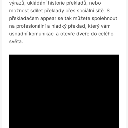
výrazů, ukládání ‌historie překladů, nebo
možnost sdílet překlady přes sociální sítě. S
překladačem appear se ⁣tak můžete spolehnout
na profesionální a hladký ‌překlad, který ⁣vám
usnadní ‍komunikaci a otevře dveře do celého
‍světa.