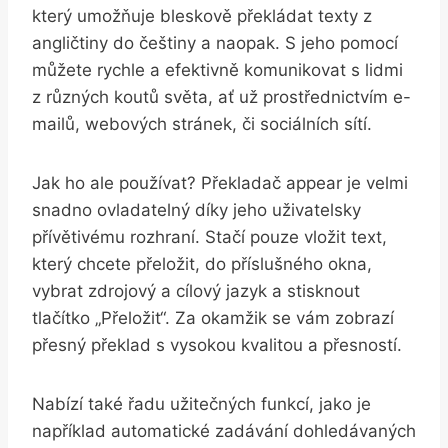
který​ umožňuje bleskově překládat texty z⁣
angličtiny do češtiny⁤ a naopak. S jeho pomocí
můžete rychle a efektivně komunikovat s lidmi‍
z různých koutů světa, ať⁢ už prostřednictvím ‍e-
mailů, webových stránek, či sociálních ⁣sítí.
Jak ho ale používat? Překladač appear je velmi
snadno ovladatelný‌ díky jeho uživatelsky
‍přívětivému rozhraní. Stačí pouze ‌vložit text,
který chcete přeložit, do příslušného okna,
vybrat zdrojový a cílový‌ jazyk a stisknout
tlačítko „Přeložit“. ‌Za okamžik se vám zobrazí
přesný překlad s vysokou kvalitou a přesností.
Nabízí také řadu ‍užitečných funkcí, jako je
například automatické⁤ zadávání⁤ dohledávaných