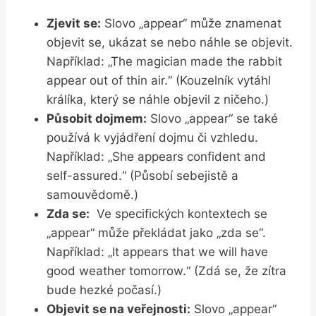
Zjevit se:
Slovo „appear“ může ⁢znamenat
objevit se,⁣ ukázat se nebo náhle se objevit.
Například: „The magician made the rabbit⁣
appear out of thin air.“ (Kouzelník vytáhl
králíka, který se náhle objevil⁢ z ničeho.)
Působit‌ dojmem:
Slovo „appear“ se ⁤také
používá​ k vyjádření dojmu či vzhledu.
Například:​ „She appears confident⁢ and
self-assured.“​ (Působí sebejistě⁤ a
samouvědomě.)
Zda se:
​ Ve specifických ​kontextech se
„appear“ může překládat jako „zda se“.
Například: „It ‌appears ⁣that we will have
good weather tomorrow.“ (Zdá se, že ⁢zítra
‌bude hezké počasí.)
Objevit se na ⁤veřejnosti:
Slovo „appear“⁤