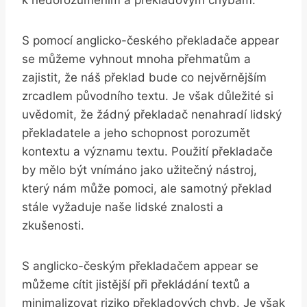
S pomocí anglicko-českého⁢ překladače appear
se můžeme vyhnout ⁤mnoha přehmatům a
zajistit, že náš překlad bude co nejvěrnějším
zrcadlem původního textu. Je však důležité si
uvědomit, že žádný překladač⁢ nenahradí lidský
překladatele a jeho schopnost porozumět
kontextu a ⁢významu textu. Použití překladače
‌by mělo být vnímáno ​jako⁣ užitečný ‌nástroj,
který nám může pomoci, ale samotný překlad
stále vyžaduje naše ⁣lidské znalosti a
‍zkušenosti.
S anglicko-českým překladačem appear ⁣se
můžeme cítit jistější při překládání textů a
minimalizovat riziko překladových chyb. Je však