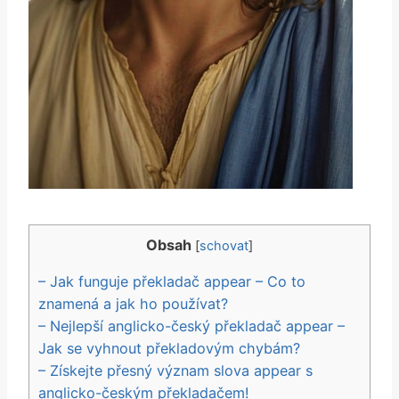
Obsah
[
schovat
]
– Jak funguje překladač appear – Co to
znamená a jak ⁢ho používat?
– Nejlepší anglicko-český překladač appear⁤ –
Jak ‍se vyhnout překladovým chybám?
– Získejte⁣ přesný význam slova appear s
anglicko-českým překladačem!