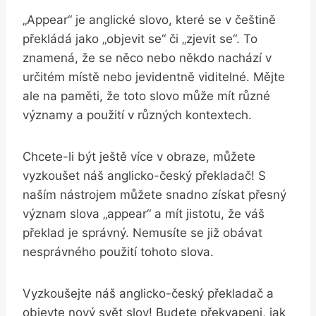
„Appear“ ⁢je anglické slovo, které se v češtině
překládá jako⁢ „objevit se“ či „zjevit se“. To
znamená, že se něco nebo někdo nachází v
určitém⁤ místě nebo jevidentně viditelné. Mějte
‍ale na paměti, že toto slovo⁤ může mít různé
významy⁢ a použití v různých kontextech.
Chcete-li být ještě více v obraze, můžete
vyzkoušet náš anglicko-český překladač! S
naším ⁤nástrojem můžete snadno získat‌ přesný
význam slova „appear“⁣ a mít jistotu, že váš
‍překlad⁢ je správný. Nemusíte se již obávat
nesprávného použití tohoto slova.
Vyzkoušejte náš anglicko-český⁤ překladač a
objevte nový​ svět slov! Budete překvapeni, jak