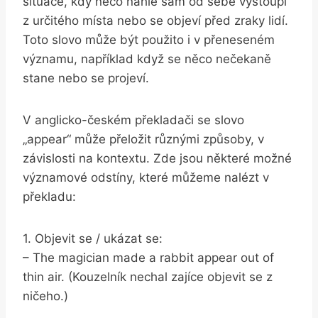
situace, kdy něco náhle sám od sebe vystoupí⁣
z ⁣určitého místa nebo se​ objeví před zraky lidí.
Toto slovo⁤ může být ⁣použito ‍i v přeneseném
významu, například když se něco nečekaně
stane nebo se projeví.
V ⁣anglicko-českém překladači se slovo
„appear“ může přeložit různými způsoby, v‍
závislosti na kontextu. Zde jsou některé možné
významové odstíny, které můžeme nalézt v
překladu:
1. Objevit se / ukázat se:
– The magician made a ​rabbit appear ⁣out of
thin air. (Kouzelník nechal zajíce objevit se z
⁤ničeho.)