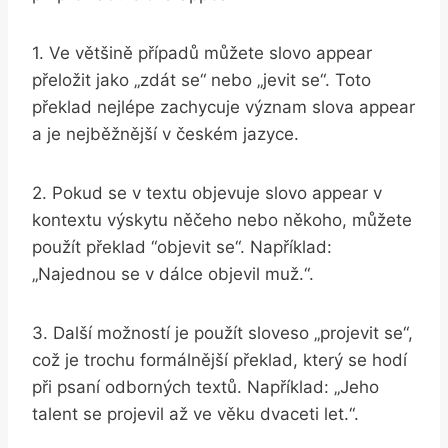
1. Ve většině případů můžete slovo appear
přeložit‍ jako „zdát se“ nebo „jevit se“. Toto
‌překlad nejlépe zachycuje⁢ význam‌ slova appear
⁣a ​je nejběžnější v českém jazyce.
2.‍ Pokud se v textu objevuje slovo appear v⁣
kontextu výskytu něčeho nebo‍ někoho, můžete
použít překlad ⁢“objevit se“. Například:
„Najednou se v dálce ⁣objevil muž.“.
3. ⁢Další možností je použít sloveso „projevit ‌se“,
což je trochu formálnější překlad, který se hodí
při psaní odborných textů. Například: „Jeho
talent se projevil až ve věku dvaceti let.“.