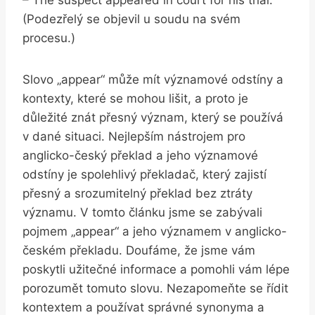
– The suspect appeared in court for his trial.
(Podezřelý se objevil u soudu na svém
procesu.)
Slovo „appear“‌ může mít významové odstíny a
kontexty, které se mohou lišit,⁣ a proto je
důležité znát přesný význam, který se používá
v dané situaci. Nejlepším nástrojem pro
anglicko-český překlad a jeho významové
odstíny ⁤je spolehlivý překladač, ⁤který zajistí
přesný a srozumitelný ⁢překlad bez ztráty
významu. V tomto článku jsme⁤ se zabývali
pojmem „appear“‌ a jeho⁤ významem v anglicko-
českém překladu. Doufáme, že jsme vám
poskytli užitečné informace a pomohli vám lépe
porozumět tomuto slovu. Nezapomeňte se řídit
kontextem a používat ​správné synonyma⁤ a