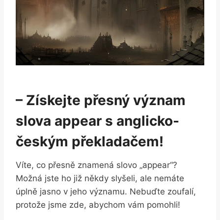
– Získejte⁣ přesný význam
slova appear s anglicko-
českým překladačem!
Víte, co přesně znamená slovo „appear“?⁤
Možná jste ho‌ již někdy slyšeli, ale nemáte⁣
úplně jasno ‌v jeho ⁣významu.‌ Nebuďte zoufalí,
protože jsme zde, abychom vám pomohli!