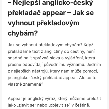
– Nejlepší anglicko-český
překladač appear⁤ – Jak ‍se
vyhnout překladovým
chybám?
Jak se vyhnout‍ překladovým chybám? Když
překládáme text z angličtiny do češtiny, není
snadné ​najít správná slova a ⁤vyjádření, která
přesně odpovídají původnímu významu. Jedním
z nejlepších nástrojů,⁣ který nám může pomoci,
je anglicko-český překladač appear.‍ Ale ⁣co ⁤to
vlastně znamená?
Appear je anglický výraz, který můžeme přeložit
jako „zjevit se“ nebo „objevit⁤ se“ v češtině.