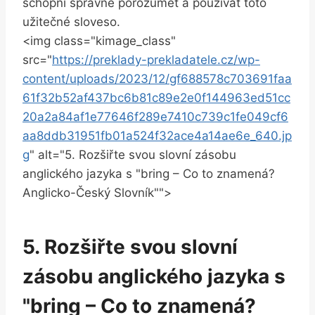
schopni správně porozumět a používat toto
užitečné sloveso.
<img class="kimage_class"
src="
https://preklady-prekladatele.cz/wp-
content/uploads/2023/12/gf688578c703691faa
61f32b52af437bc6b81c89e2e0f144963ed51cc
20a2a84af1e77646f289e7410c739c1fe049cf6
aa8ddb31951fb01a524f32ace4a14ae6e_640.jp
g
" alt="5. Rozšiřte svou slovní zásobu
anglického jazyka s "bring – Co to znamená?
Anglicko-Český Slovník"">
5. Rozšiřte svou slovní
zásobu anglického jazyka s
"bring – Co to znamená?