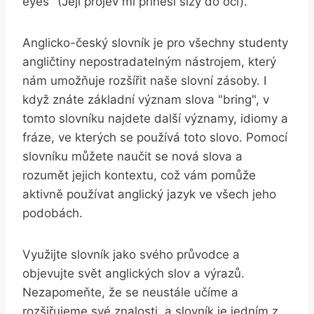
eyes" (Její projev mi přinesl slzy do očí).
Anglicko-český slovník je pro všechny studenty
angličtiny nepostradatelným nástrojem, který
nám umožňuje rozšířit naše slovní zásoby. I
když znáte základní význam slova "bring", v
tomto slovníku najdete další významy, idiomy a
fráze, ve kterých se používá toto slovo. Pomocí
slovníku můžete naučit se nová slova a
rozumět jejich kontextu, což vám pomůže
aktivně používat anglický jazyk ve všech jeho
podobách.
Využijte slovník jako svého průvodce a
objevujte svět anglických slov a výrazů.
Nezapomeňte, že se neustále učíme a
rozšiřujeme své znalosti, a slovník je jedním z