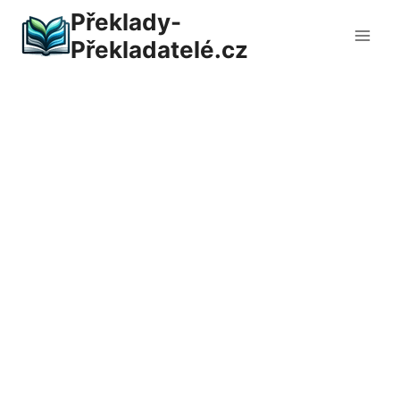
Přeskočit
Překlady-
na
Překladatelé.cz
obsah