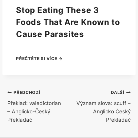
Stop Eating These 3
Foods That Are Known to
Cause Parasites
Navigace
PŘEDCHOZÍ
DALŠÍ
Překlad: valedictorian
Význam slova: scuff –
pro
– Anglicko-Český
Anglicko Český
příspěvek
Překladač
Překladač