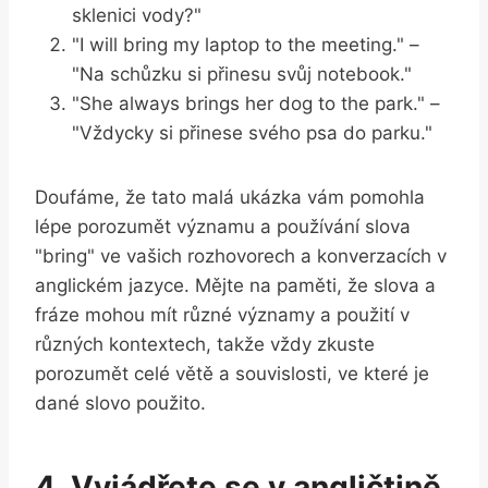
sklenici vody?"
"I will bring my laptop to the meeting." –
"Na schůzku si přinesu svůj notebook."
"She always brings her dog to the park." –
"Vždycky si přinese svého psa do parku."
Doufáme, že tato malá ukázka vám pomohla
lépe porozumět významu a používání slova
"bring" ve vašich rozhovorech a konverzacích v
anglickém jazyce. Mějte na paměti, že slova a
fráze mohou mít různé významy a použití v
různých kontextech, takže vždy zkuste
porozumět celé větě a souvislosti, ve které je
dané slovo použito.
4. Vyjádřete se v angličtině