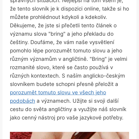
správných situacích. Nejlepší na tom všem je,
že tento slovník je k dispozici online, takže si ho
můžete prohlédnout kdykoli a kdekoliv.
Děkujeme, že jste si přečetli tento článek o
významu slova "bring" a jeho překladu do
češtiny. Doufáme, že vám naše vysvětlení
pomohlo lépe porozumět tomuto slovu a jeho
různým významům v angličtině. "Bring" je velmi
rozmanité slovo, které se často používá v
různých kontextech. S naším anglicko-českým
slovníkem budete schopni přesně přeložit a
porozumět tomuto slovu ve všech jeho
podobách
a významech. Užijte si svoji další
cestu do světa angličtiny a využijte náš slovník
jako cenný nástroj pro vaše jazykové potřeby.