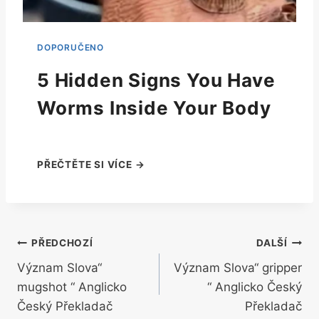
5 Hidden Signs You Have
Worms Inside Your Body
Navigace
PŘEDCHOZÍ
DALŠÍ
Význam Slova“
Význam Slova“ gripper
pro
mugshot “ Anglicko
“ Anglicko Český
příspěvek
Český Překladač
Překladač