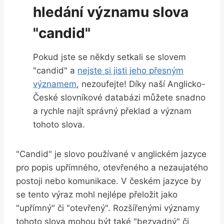
hledání významu slova
"candid"
Pokud jste se někdy setkali se slovem
"candid" a
nejste si jisti jeho přesným
významem
, nezoufejte! Díky naší Anglicko-
České slovníkové databázi můžete snadno
a rychle najít správný překlad a význam
tohoto slova.
"Candid" je slovo používané v anglickém jazyce
pro popis upřímného, otevřeného a nezaujatého
postoji nebo komunikace. V českém jazyce by
se tento výraz mohl nejlépe přeložit jako
"upřímný" či "otevřený". Rozšířenými významy
tohoto slova mohou být také "bezvadný" či