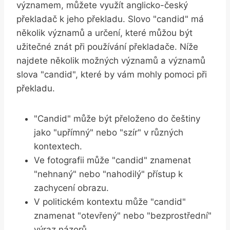
významem, můžete využít anglicko-český
překladač k jeho překladu. Slovo "candid" má
několik významů a určení, které můžou být
užitečné znát při používání překladače. Níže
najdete několik možných významů a významů
slova "candid", které by vám mohly pomoci při
překladu.
"Candid" může být přeloženo do češtiny
jako "upřímný" nebo "szír" v různých
kontextech.
Ve fotografii může "candid" znamenat
"nehnaný" nebo "nahodilý" přístup k
zachycení obrazu.
V politickém kontextu může "candid"
znamenat "otevřený" nebo "bezprostřední"
výraz názorů.