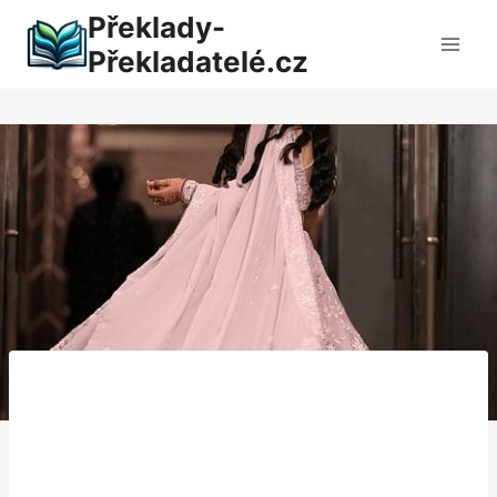
Přeskočit
Překlady-
na
Překladatelé.cz
obsah