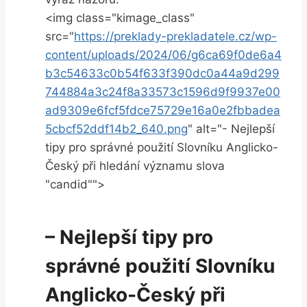
<img class="kimage_class"
src="
https://preklady-prekladatele.cz/wp-
content/uploads/2024/06/g6ca69f0de6a4
b3c54633c0b54f633f390dc0a44a9d299
744884a3c24f8a33573c1596d9f9937e00
ad9309e6fcf5fdce75729e16a0e2fbbadea
5cbcf52ddf14b2_640.png
" alt="- Nejlepší
tipy pro správné použití Slovníku Anglicko-
Český při hledání významu slova
"candid"">
– Nejlepší tipy pro
správné použití Slovníku
Anglicko-Český při