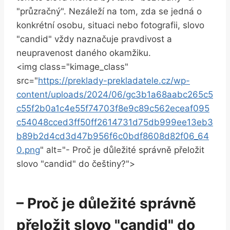
"průzračný". Nezáleží na tom, zda se jedná o
konkrétní osobu, situaci nebo fotografii, slovo
"candid" vždy naznačuje pravdivost a
neupravenost daného okamžiku.
<img class="kimage_class"
src="
https://preklady-prekladatele.cz/wp-
content/uploads/2024/06/gc3b1a68aabc265c5
c55f2b0a1c4e55f74703f8e9c89c562eceaf095
c54048cced3ff50ff2614731d75db999ee13eb3
b89b2d4cd3d47b956f6c0bdf8608d82f06_64
0.png
" alt="- Proč je důležité správně přeložit
slovo "candid" do češtiny?">
– Proč je důležité správně
přeložit slovo "candid" do