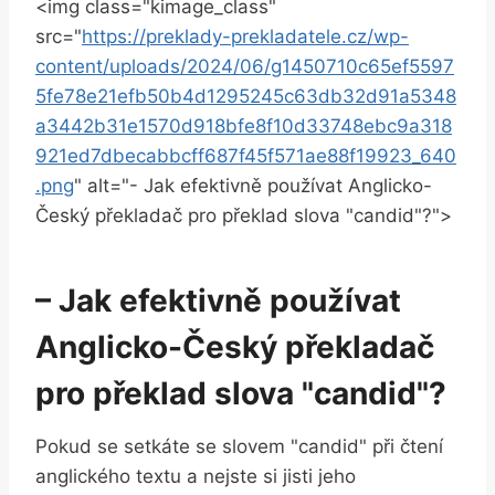
<img class="kimage_class"
src="
https://preklady-prekladatele.cz/wp-
content/uploads/2024/06/g1450710c65ef5597
5fe78e21efb50b4d1295245c63db32d91a5348
a3442b31e1570d918bfe8f10d33748ebc9a318
921ed7dbecabbcff687f45f571ae88f19923_640
.png
" alt="- Jak efektivně používat Anglicko-
Český překladač pro překlad slova "candid"?">
– Jak efektivně používat
Anglicko-Český překladač
pro překlad slova "candid"?
Pokud se setkáte se slovem "candid" při čtení
anglického textu a nejste si jisti jeho