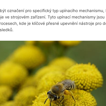
být⁤ označení​ pro specifický​ typ upínacího ​mechanismu,
oje⁣ ve strojovém zařízení. Tyto upínací mechanismy jsou
rocesech, kde je klíčové ‍přesné ​upevnění nástroje pro ‌
sledků.