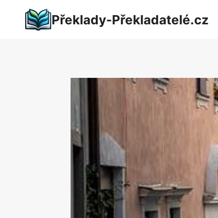
Přeskočit
Překlady-Překladatelé.cz
na
obsah