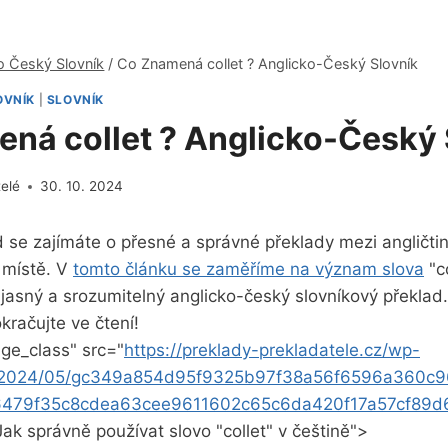
o Český Slovník
/
Co Znamená collet ? Anglicko-Český Slovník
OVNÍK
|
SLOVNÍK
ná collet ? Anglicko-Český 
telé
30. 10. 2024
 se zajímáte o přesné a správné překlady mezi angličtin
 místě. V
tomto článku se zaměříme na význam slova
"co
asný a ⁣srozumitelný anglicko-český slovníkový překlad
kračujte ve čtení!
ge_class" src="
https://preklady-prekladatele.cz/wp-
s/2024/05/gc349a854d95f9325b97f38a56f6596a360c
479f35c8cdea63cee9611602c65c6da420f17a57cf89d61
"Jak správně používat slovo‌ "collet" v češtině">