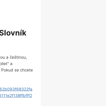
Slovník
ou a ‌češtinou,
llet" a⁤
. Pokud se chcete
962b093f68322fa
11e2f138ffbfff2