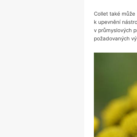
Collet také může 
k‌ upevnění nástr
v‌ průmyslových ⁢p
požadovaných vý