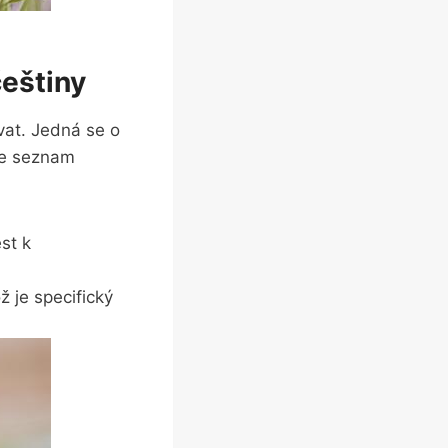
češtiny
ávat. Jedná se o
 je seznam
st k
 ⁢je ​specifický