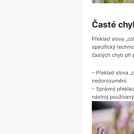
Časté chyb
Překlad slova „col
specifický technic
častých chyb při 
– Překlad slova „c
nedorozumění.
– Správný překlad​ 
nástroj⁤ používaný