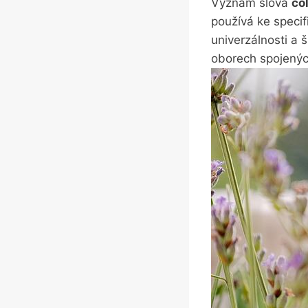
Význam ⁢slova
col
používá ke​ speci
univerzálnosti a š
oborech spojených