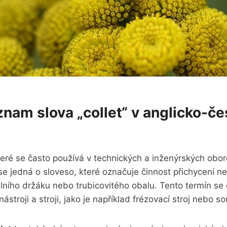
nam slova „collet“ v‍ anglicko-č
‍které se často používá ⁣v ⁢technických a inženýrských obor
se jedná o sloveso, ⁢které označuje činnost přichycení 
lního​ držáku nebo trubicovitého ⁤obalu.⁣ Tento termín se
ástroji a stroji, jako je například frézovací ‍stroj nebo s