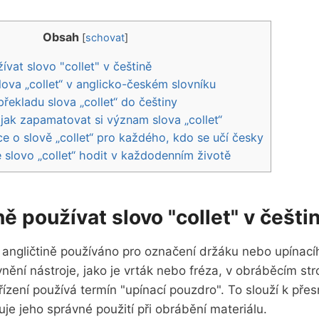
Obsah
[
schovat
]
vat slovo "collet" v češtině
ova „collet“ v‍ anglicko-českém slovníku
řekladu slova „collet“ do češtiny
jak ⁤zapamatovat si význam slova „collet“
ce o slově „collet“ pro ‌každého, kdo se učí česky
slovo „collet“⁤ hodit v každodenním životě
ě používat slovo "collet" v češti
 v angličtině používáno pro označení držáku nebo upínacíh
ění nástroje, jako je vrták ⁣nebo fréza, v obráběcím stroj
ařízení používá termín "upínací⁢ pouzdro". To slouží ⁤k pře
je jeho správné použití při ​obrábění materiálu.