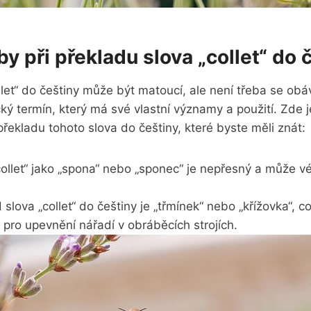
y při překladu slova „collet“ do 
let“ do češtiny může být matoucí, ale⁣ není ⁢třeba se‌ ob
ký termín,⁣ který ​má své vlastní⁤ významy a použití. Zde
⁢překladu tohoto slova do češtiny, které byste měli znát:
ollet“ jako „spona“ nebo „sponec“ je nepřesný ⁤a ⁢může ⁢vé
slova „collet“ do češtiny je „třmínek“ nebo⁤ „křížovka“, což
 pro ​upevnění nářadí v⁤ obráběcích⁣ strojích.