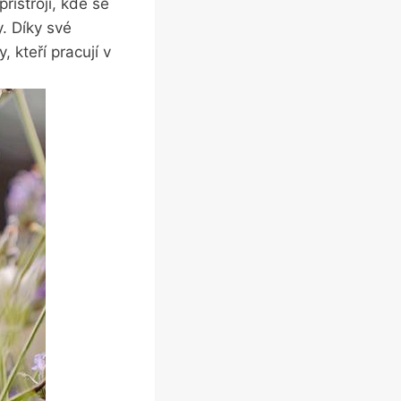
ístroji, ⁤kde se
 Díky své⁤
 kteří pracují v ​