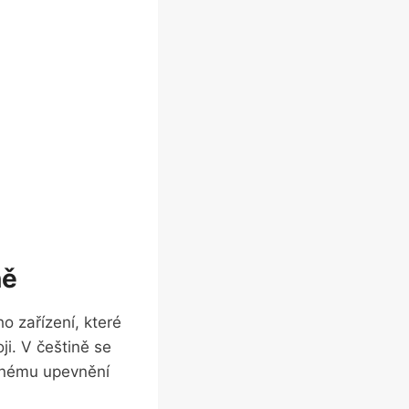
ně
o zařízení, které
i. V češtině ⁣se
snému⁢ upevnění⁢