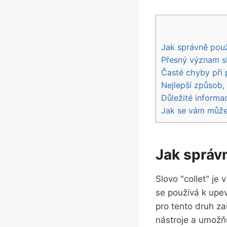
Jak správně použí
Přesný význam sl
Časté chyby při p
Nejlepší způsob, 
Důležité⁢ informa
Jak se vám může 
Jak správn
Slovo "collet" je
se používá k upevn
pro tento⁣ druh⁣ z
nástroje a umožňu