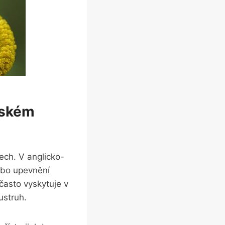
eském
ech. V ‍anglicko-
nebo upevnění
 často vyskytuje v
oustruh.