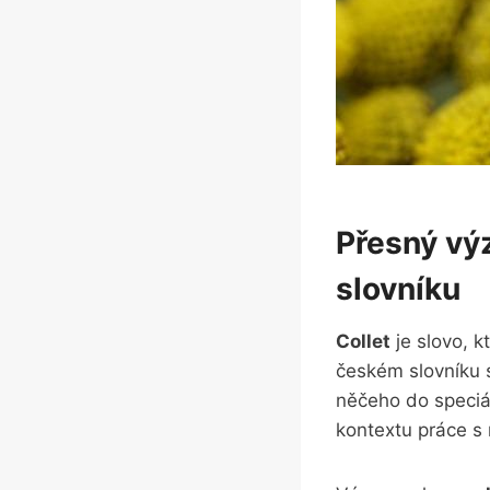
Přesný výz
slovníku
Collet
je⁢ slovo, 
českém‌ slovníku 
něčeho⁢ do speciá
kontextu práce s n