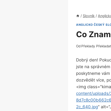
/
Slovník
/
Anglick
ANGLICKO ČESKÝ SL
Co Zname
Od
Překlady Překlada
Dobrý den! Pokud⁣
jste na správném
poskytneme vám j
dozvědět více,‌ po
<img class="kima
content/upload
8d7c8c00b662c6
2c_640.jpg
" alt=