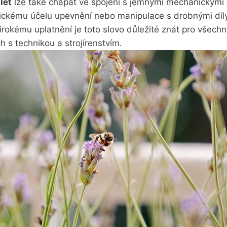
let
lze také chápat ve spojení s jemnými mechanickými př
fickému účelu upevnění nebo manipulace s⁣ drobnými díly.
irokému uplatnění je toto slovo důležité znát ‍pro všechny,
 s technikou a strojírenstvím.