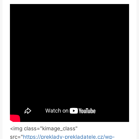
<img class="kimage_class"
src="
https://preklady-prekladatele.cz/wp-