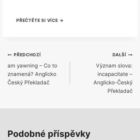
Navigace
PŘEDCHOZÍ
DALŠÍ
am yawning – Co to
Význam slova:
pro
znamená? Anglicko
incapacitate –
příspěvek
Český Překladač
Anglicko-Český
Překladač
Podobné příspěvky