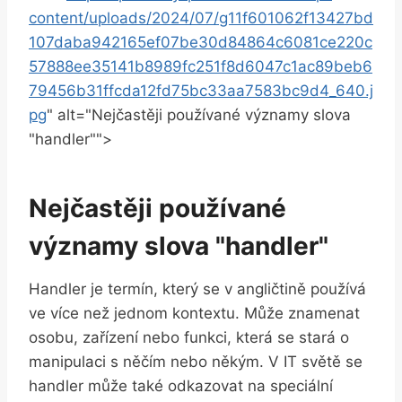
content/uploads/2024/07/g11f601062f13427bd
107daba942165ef07be30d84864c6081ce220c
57888ee35141b8989fc251f8d6047c1ac89beb6
79456b31ffcda12fd75bc33aa7583bc9d4_640.j
pg
" alt="Nejčastěji používané významy slova
"handler"">
Nejčastěji používané
významy slova "handler"
Handler je termín, který se v angličtině používá
ve více než jednom kontextu. Může znamenat
osobu, zařízení nebo funkci, která se stará o
manipulaci s něčím nebo někým. V IT světě se
handler může také odkazovat na speciální