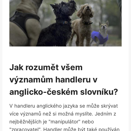
Jak rozumět všem
významům handleru v
anglicko-českém slovníku?
V handleru anglického jazyka se může skrývat
více významů než si možná myslíte. Jedním z
nejběžnějších je "manipulátor" nebo
"zpracovatel". Handler může být také používán