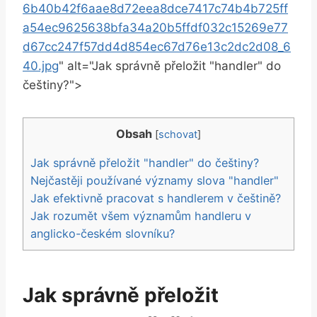
6b40b42f6aae8d72eea8dce7417c74b4b725ff
a54ec9625638bfa34a20b5ffdf032c15269e77
d67cc247f57dd4d854ec67d76e13c2dc2d08_6
40.jpg
" alt="Jak správně přeložit "handler" do
češtiny?">
Obsah
[
schovat
]
Jak správně přeložit "handler" do češtiny?
Nejčastěji používané významy slova "handler"
Jak efektivně pracovat s handlerem v češtině?
Jak rozumět všem významům handleru v
anglicko-českém slovníku?
Jak správně přeložit