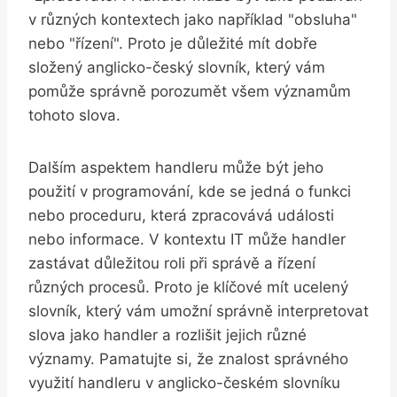
v různých kontextech jako například "obsluha"
nebo "řízení". Proto je důležité mít dobře
složený anglicko-český slovník, který vám
pomůže správně porozumět všem významům
tohoto slova.
Dalším aspektem handleru může být jeho
použití v programování, kde se jedná o funkci
nebo proceduru, která zpracovává události
nebo informace. V kontextu IT může handler
zastávat důležitou roli při správě a řízení
různých procesů. Proto je klíčové mít ucelený
slovník, který vám umožní správně interpretovat
slova jako handler a rozlišit jejich různé
významy. Pamatujte si, že znalost správného
využití handleru v anglicko-českém slovníku