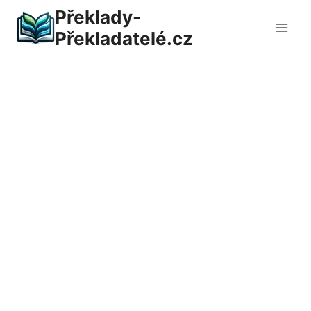
Přeskočit
Překlady-
na
Překladatelé.cz
obsah