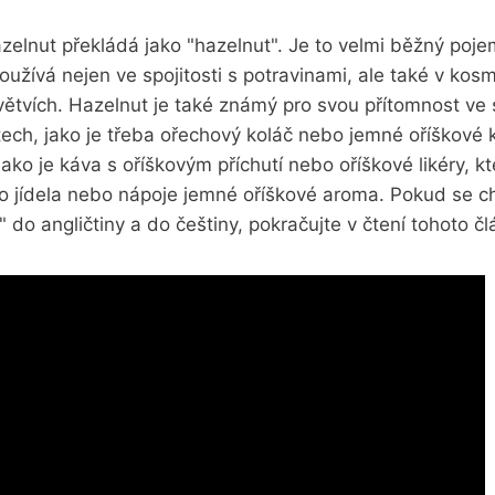
azelnut překládá jako "hazelnut". Je to velmi běžný poj
používá nejen ve spojitosti s potravinami, ale také v kos
ětvích. Hazelnut je také známý pro svou přítomnost ve 
ech, jako je třeba ořechový koláč nebo jemné oříškové 
jako je káva s oříškovým příchutí nebo oříškové likéry, k
do jídela nebo nápoje jemné oříškové aroma. Pokud se ch
" do angličtiny a do češtiny, pokračujte v čtení tohoto čl