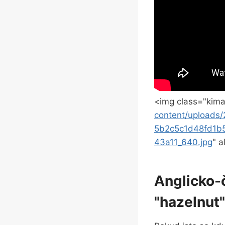
<img class="kima
content/upload
5b2c5c1d48fd1b
43a11_640.jpg
" 
Anglicko-
"hazelnut"