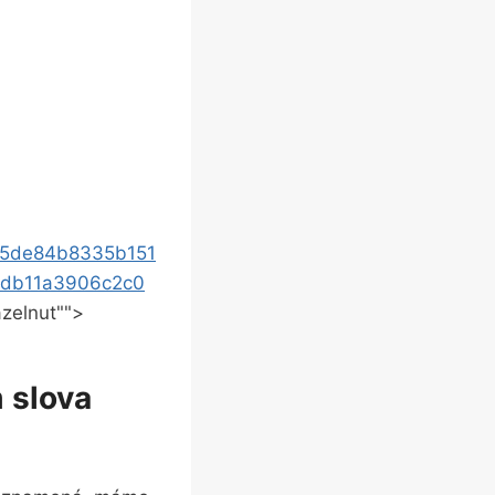
e5de84b8335b151
5db11a3906c2c0
zelnut"">
 slova