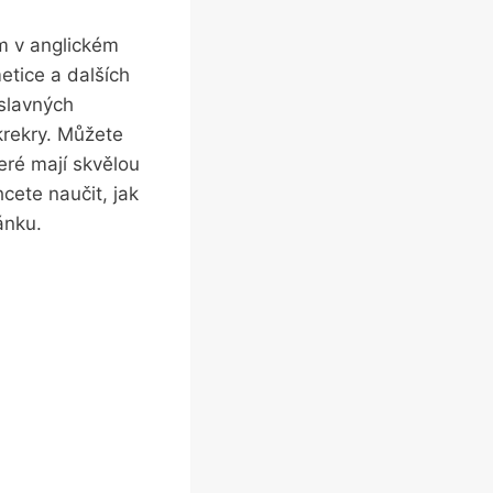
em v anglickém
metice a dalších
slavných
krekry. Můžete
teré mají skvělou
cete naučit, jak
ánku.