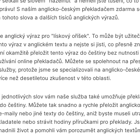
 setkali se slovem "hazelnut" a neměli jste tušení, co
zprávu! S naším anglicko-českým překladačem zdarma 
ohoto slova a dalších tisíců anglických výrazů.
je anglický výraz pro "lískový oříšek". To může být užite
ento výraz v anglickém textu a nejste si jisti, co přesně
 okamžitě přeložit tento výraz do češtiny bez nutnosti
užívání online překladačů. Můžete se spolehnout na pře
 služby, protože jsme se specializovali na anglicko-česk
e než desetiletou zkušenost v této oblasti.
 jednotlivých slov vám naše služba také umožňuje překl
 do češtiny. Můžete tak snadno a rychle přeložit anglickou
-maily nebo jiné texty do češtiny, aniž byste museli utr
kladatele nebo strávit hodiny příručkami pro překlady. J
dnili život a pomohli vám porozumět anglických textů