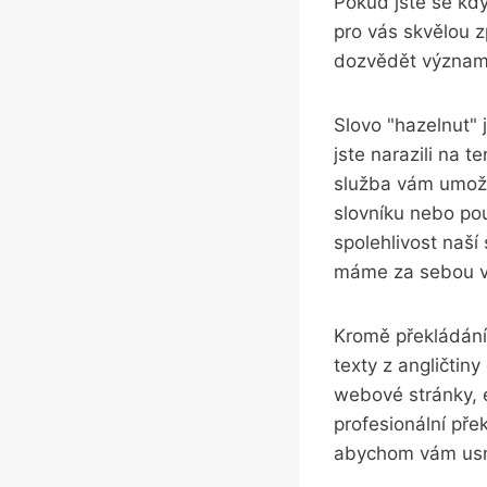
Pokud jste se kdy
pro vás skvělou 
dozvědět význam t
Slovo "hazelnut" 
jste narazili na t
služba vám umožní
slovníku nebo po
spolehlivost naší
máme za sebou víc
Kromě překládání
texty z angličtiny
webové stránky, e
profesionální pře
abychom vám usna