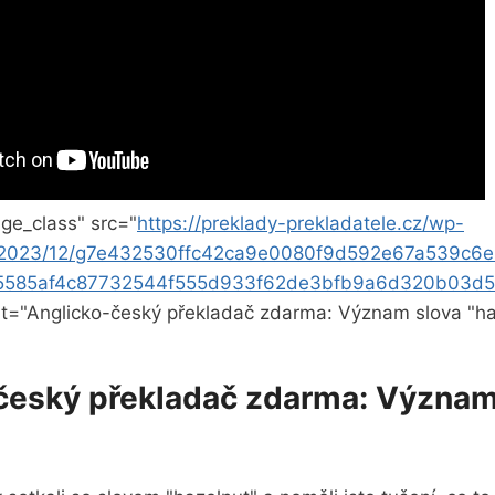
ge_class" src="
https://preklady-prekladatele.cz/wp-
s/2023/12/g7e432530ffc42ca9e0080f9d592e67a539c6
5585af4c87732544f555d933f62de3bfb9a6d320b03d
alt="Anglicko-český překladač zdarma: Význam slova "ha
český překladač zdarma: Význam