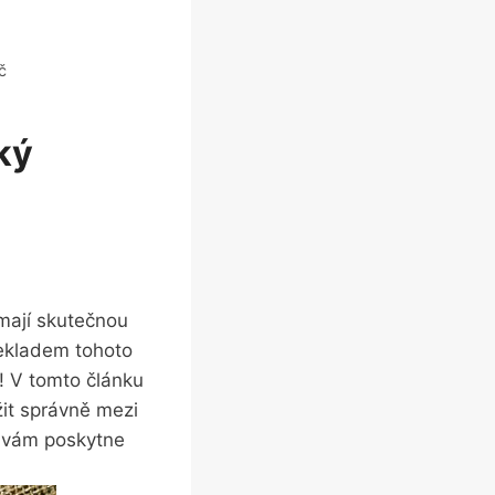
č
ký
mají skutečnou
řekladem tohoto
! V tomto článku
žit správně mezi
á vám poskytne