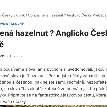
o Český Slovník
/
Co Znamená hazelnut ? Anglicko Český Překlada
OVNÍK
|
SLOVNÍK
ná hazelnut ? Anglicko Čes
č
telé
1. 8. 2023
en používáme slova, aniž bychom si uvědomovali, jakou 
akové slovo je "hazelnut". Pokud jste někdy zápasili s p
čtinou a češtinou, pak nejste sami. Nicméně, nezoufejte
o, co slovo "hazelnut" skutečně znamená a jak ho přelo
ky. Připravte se na fantastickou jazykovou cestu, kter
a vaše otázky.