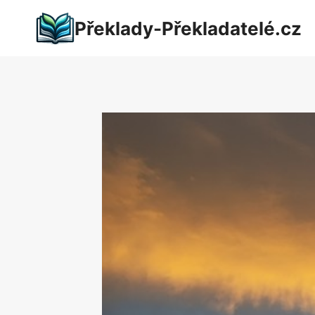
Přeskočit
Překlady-Překladatelé.cz
na
obsah