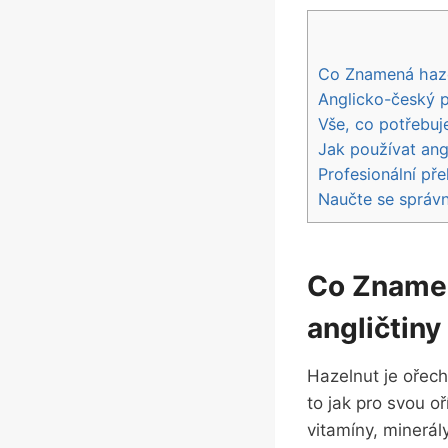
Co Znamená hazel
Anglicko-český 
Vše, co potřebuj
Jak používat ang
Profesionální pře
Naučte se správn
Co Znamen
angličtiny
Hazelnut je ořech
to jak pro svou o
vitamíny, minerál