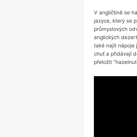
V angličtině se h
jazyce, který se 
průmyslových odv
anglických dezert
také najít nápoje 
chuť a přidávají 
přeložit "hazelnut