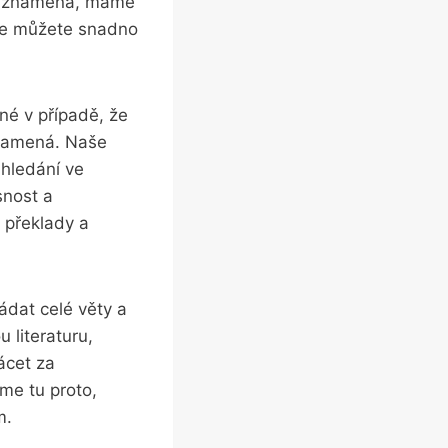
 to znamená, máme
se můžete snadno
čné v případě, že
 znamená. Naše
 hledání ve
snost a
é překlady a
ádat celé věty a
 literaturu,
ácet za
sme tu proto,
m.