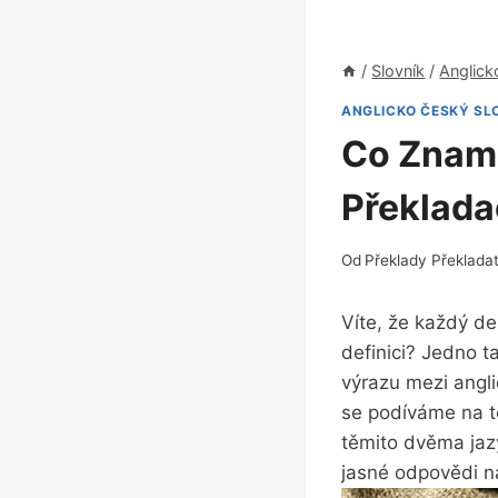
/
Slovník
/
Anglick
ANGLICKO ČESKÝ SL
Co Zname
Překlada
Od
Překlady Překlada
Víte, že každý d
definici? Jedno t
výrazu mezi angli
se podíváme na t
těmito dvěma jazy
jasné odpovědi n