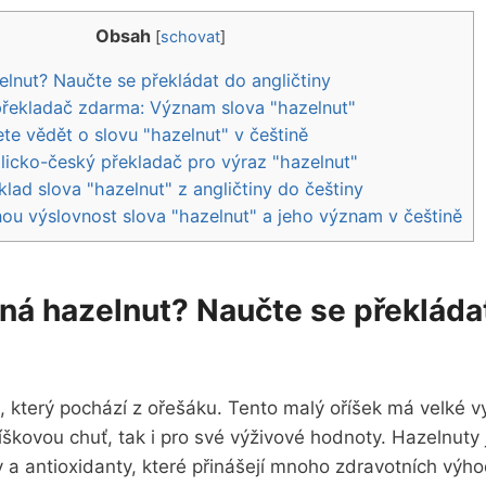
Obsah
[
schovat
]
nut? Naučte se překládat do angličtiny
překladač zdarma: Význam slova "hazelnut"
ete vědět o slovu "hazelnut" v češtině
licko-český překladač pro výraz "hazelnut"
klad slova "hazelnut" z angličtiny do češtiny
ou výslovnost slova "hazelnut" a jeho význam v češtině
á hazelnut? Naučte se překláda
, který pochází z ořešáku. Tento malý oříšek má velké vy
říškovou chuť, tak i pro své výživové hodnoty. Hazelnuty
y a antioxidanty, které přinášejí mnoho zdravotních výho