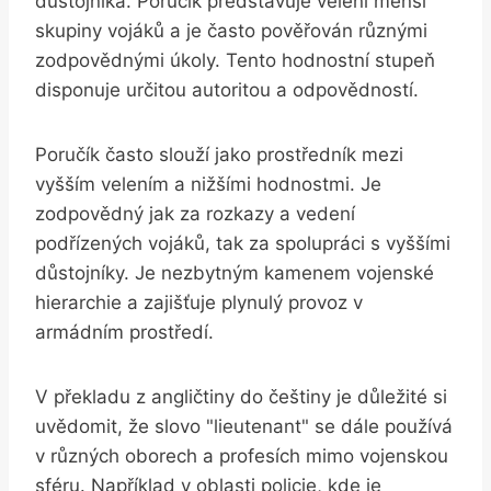
důstojníka. Poručík představuje velení menší
skupiny vojáků a je často pověřován různými
zodpovědnými úkoly. Tento hodnostní stupeň
disponuje určitou autoritou a odpovědností.
Poručík často slouží jako prostředník mezi
vyšším velením a nižšími hodnostmi. Je
zodpovědný jak za rozkazy a vedení
podřízených vojáků, tak za spolupráci s vyššími
důstojníky. Je nezbytným kamenem vojenské
hierarchie a zajišťuje plynulý provoz v
armádním prostředí.
V překladu z angličtiny do češtiny je důležité si
uvědomit, že slovo "lieutenant" se dále používá
v různých oborech a profesích mimo vojenskou
sféru. Například v oblasti policie, kde je