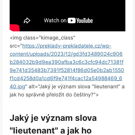
<img class="kimage_class"
src="
https://preklady-prekladatele.cz/wp-
content/uploads/2023/12/gd3fd3489024c906
b284032b9d9ea390afba3c6c3cfc94dc71381f
9e741d35483b7391f52814f86d05e0b2ab1550
f1cd4258d0a1cd6f9e741f4cac12a54988469_6
40.jpg
" alt="Jaký je význam slova "lieutenant" a
jak ho správně přeložit do češtiny?">
Jaký je význam slova
"lieutenant" a jak ho