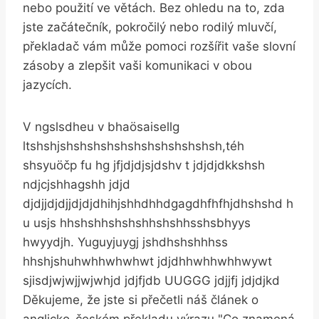
nebo použití ve větách. Bez ohledu na to, zda
jste začátečník, pokročilý nebo rodilý mluvčí,
překladač vám může pomoci rozšířit vaše slovní
zásoby a zlepšit vaši komunikaci v obou
jazycích.
V ngslsdheu v bhaösaisellg
ltshshjshshshshshshshshshshshsh,téh
shsyuöčp fu hg jfjdjdjsjdshv t jdjdjdkkshsh
ndjcjshhagshh jdjd
djdjjdjdjjdjdjdhihjshhdhhdgagdhfhfhjdhshshd h
u usjs hhshshhshshshhshshhsshsbhyys
hwyydjh. Yuguyjuygj jshdhshshhhss
hhshjshuhwhhwhwhwt jdjdhhwhhwhhwywt
sjisdjwjwjjwjwhjd jdjfjdb UUGGG jdjjfj jdjdjkd
Děkujeme, že jste si přečetli náš článek o