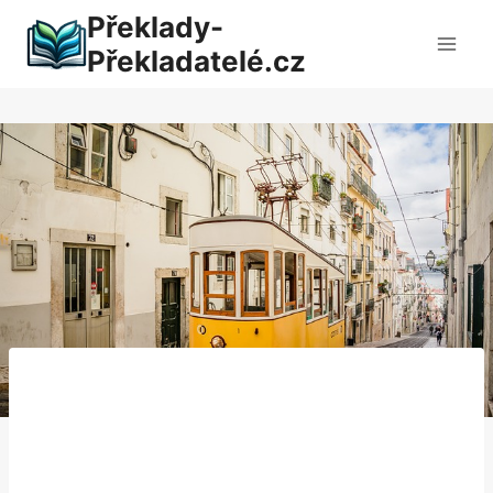
Přeskočit
Překlady-
na
Překladatelé.cz
obsah