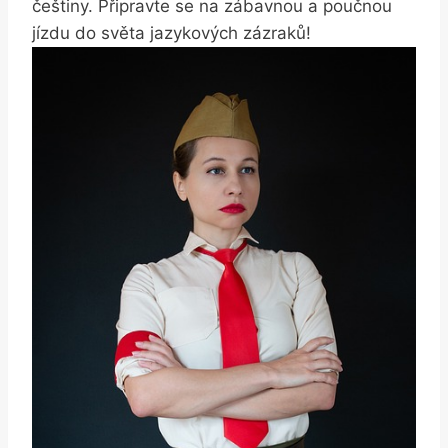
češtiny. Připravte se na zábavnou a poučnou
jízdu do světa jazykových zázraků!