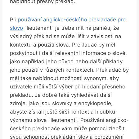
nabídnout přesný překlad.
Při
používání anglicko-českého překladače pro
slovo
"lieutenant" je třeba mít na paměti, že
výsledný překlad se může lišit v závislosti na
kontextu a použití slova. Překladač by měl
poskytnout i další relevantní informace o slově,
jako například jeho původ nebo další příklady
jeho použití v různých kontextech. Překladač by
měl také nabídnout možnosti synonym, aby
uživatelé měli větší výběr při hledání přesného
překladu. Je dobré také vyhledávat další
zdroje, jako jsou slovníky a encyklopedie,
abyste získali ještě širší kontext a hloubku
významu slova "lieutenant". Používání anglicko-
českého překladače vám může pomoci zlepšit
svou schopnost překládání slov a porozumění