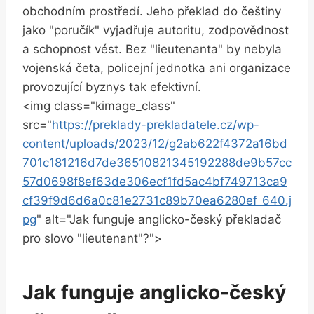
obchodním prostředí. Jeho překlad do češtiny
jako "poručík" vyjadřuje autoritu, zodpovědnost
a schopnost vést. Bez "lieutenanta" by nebyla
vojenská četa, policejní jednotka ani organizace
provozující byznys tak efektivní.
<img class="kimage_class"
src="
https://preklady-prekladatele.cz/wp-
content/uploads/2023/12/g2ab622f4372a16bd
701c181216d7de36510821345192288de9b57cc
57d0698f8ef63de306ecf1fd5ac4bf749713ca9
cf39f9d6d6a0c81e2731c89b70ea6280ef_640.j
pg
" alt="Jak funguje anglicko-český překladač
pro slovo "lieutenant"?">
Jak funguje anglicko-český