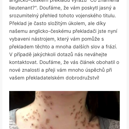
anglicko-českém překladu výrazu "Co znamená
lieutenant?". Doufáme, že vám poskytl jasný a
srozumitelný přehled tohoto vojenského titulu.
Překlad je často složitým úkolem, ale díky
našemu anglicko-českému překladači jste nyní
vybaveni nástrojem, který vám pomůže s
překladem těchto a mnoha dalších slov a frází.
V případě jakýchkoli dotazů nás neváhejte
kontaktovat. Doufáme, že vás článek obohatil o
nové znalosti a přeji vám mnoho úspěchů při
vašem překladatelském dobrodružství!