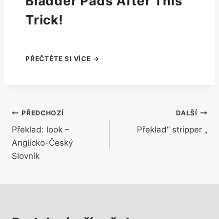
Bladder Pads After This
Trick!
Navigace
PŘEDCHOZÍ
DALŠÍ
Překlad: look –
Překlad“ stripper „
pro
Anglicko-Český
příspěvek
Slovník