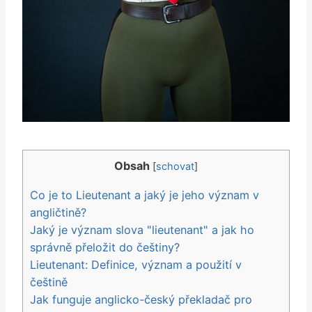
Obsah
[
schovat
]
Co je to Lieutenant a jaký je jeho význam v
angličtině?
Jaký je význam slova "lieutenant" a jak ho
správně přeložit do češtiny?
Lieutenant: Definice, význam a použití v
češtině
Jak funguje anglicko-český překladač pro