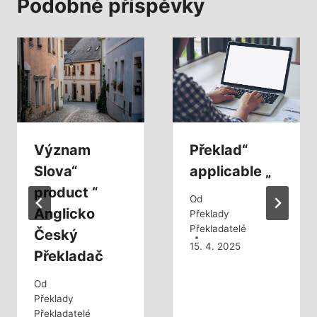
Podobné příspěvky
Význam
Překlad“
Slova“
applicable „
product “
Od
Anglicko
Překlady
Překladatelé
Český
15. 4. 2025
Překladač
Od
Překlady
Překladatelé