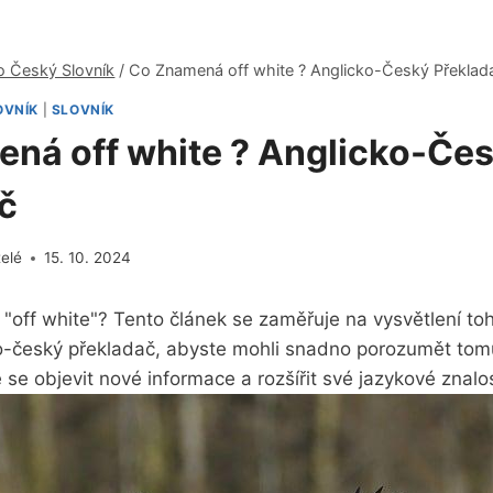
o Český Slovník
/
Co Znamená off white ? Anglicko-Český Překlad
OVNÍK
|
SLOVNÍK
ná off white ? Anglicko-Če
č
telé
15. 10. 2024
"off white"? Tento článek se zaměřuje na vysvětlení to
o-český překladač, abyste mohli snadno porozumět to
 se objevit⁣ nové informace a ‍rozšířit své jazykové znalos