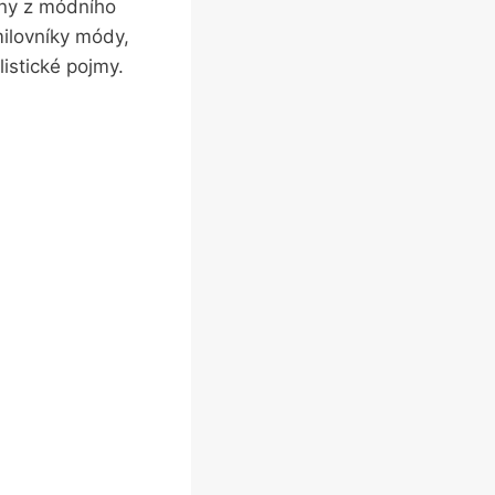
íny z módního
milovníky módy,
listické pojmy.