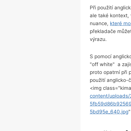
Při použití angli
ale také kontext, 
nuance,
které‍ m
překladače můžete
výrazu.
S pomocí anglick
"off white" ⁢ a za
proto opatrní⁣ př
použití anglicko-
<img class="kima
content/upload
5fb59d86b9256
5bd95e_640.jpg
"