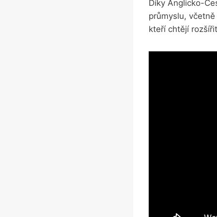
Díky Anglicko-Če
průmyslu, včetně 
kteří chtějí rozší