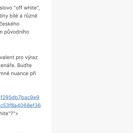
slovo "off white",
íny ‌bílé a různé
o-českého
nam původního
alent pro výraz​
čtenáře. Buďte
emné nuance ⁣při
4f295db7bac9e9
c53f8a4068ef36
white"?">