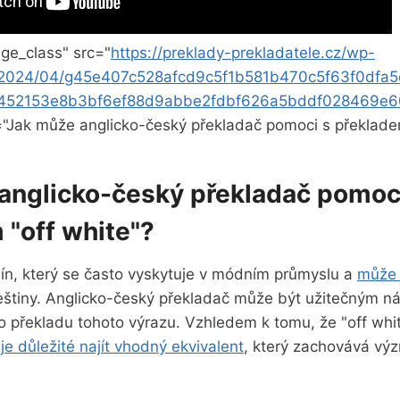
ge_class" src="
https://preklady-prekladatele.cz/wp-
/2024/04/g45e407c528afcd9c5f1b581b470c5f63f0dfa
452153e8b3bf6ef88d9abbe2fdbf626a5bddf028469e
t="Jak může anglicko-český překladač pomoci s překlade
anglicko-český překladač pomoc
 "off white"?
mín, který se často vyskytuje​ v módním⁢ průmyslu a
může 
eštiny. Anglicko-český překladač ⁢může⁤ být užitečným ná
 překladu ​tohoto ⁢výrazu. Vzhledem ⁣k tomu, že "off whit
,
je důležité najít ⁣vhodný ⁣ekvivalent
,‍ který zachovává vý