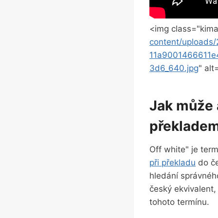
<img class="kima
content/uploads
11a9001466611e
3d6_640.jpg
" al
Jak může 
překladem
Off white" je ter
při překladu
‌do č
hledání správného
český ekvivalent
tohoto termínu.