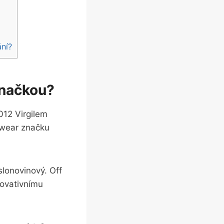
ní?
 značkou?
012 Virgilem
etwear značku
slonovinový. Off
novativnímu