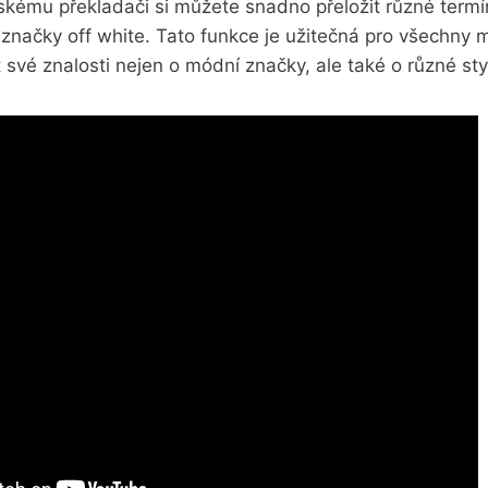
skému překladači si můžete snadno přeložit‍ různé term
​značky ⁤off white. Tato funkce je užitečná pro všechny 
řit své znalosti nejen o módní značky,‍ ale také o různé sty