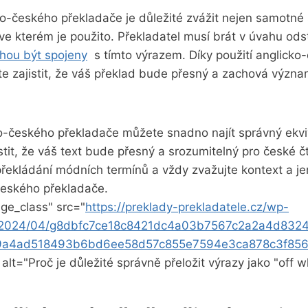
cko-českého překladače je důležité zvážit nejen samotné⁢ 
ve kterém je použito. Překladatel musí brát v ​úvahu odst
ohou být spojeny
⁢ s tímto výrazem. Díky použití anglick
‍ zajistit, ‌že váš překlad‌ bude ⁤přesný a zachová výz
o-českého překladače můžete snadno najít správný ekviv
jistit, že váš text bude ‍přesný a​ srozumitelný pro české 
i překládání módních termínů a vždy zvažujte kontext a j
českého překladače.
ge_class" src="
https://preklady-prekladatele.cz/wp-
s/2024/04/g8dbfc7ce18c8421dc4a03b7567c2a2a4d832
9a4ad518493b6bd6ee58d57c855e7594e3ca878c3f856
 alt="Proč​ je důležité správně přeložit výrazy jako "off ‍