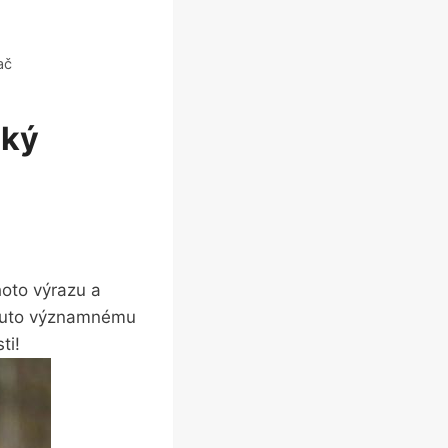
ač
ský
hoto výrazu a
muto významnému‌
ti!