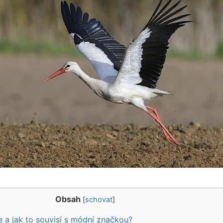
Obsah
[
schovat
]
te a jak to souvisí s módní značkou?