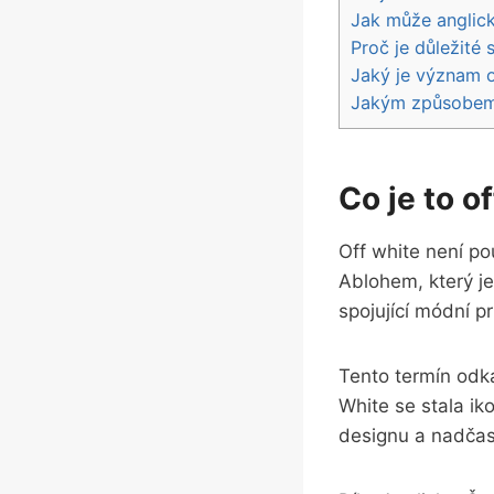
Jak může anglic
Proč je důležité s
Jaký je význam o
Jakým způsobem 
Co ⁣je to 
Off white není‍ p
⁣Ablohem, který j
spojující módní p
Tento termín odka
White se stala ik
designu a nadčas