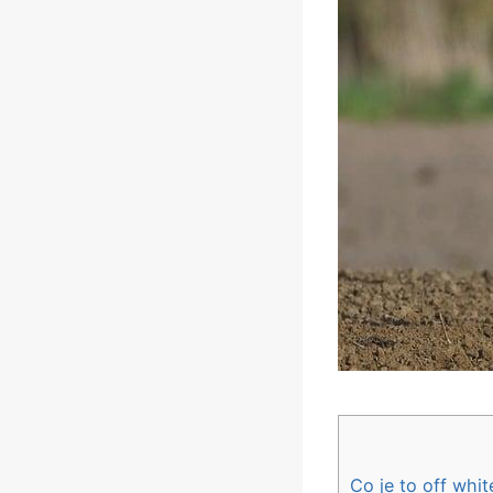
Co ⁣je to off whi