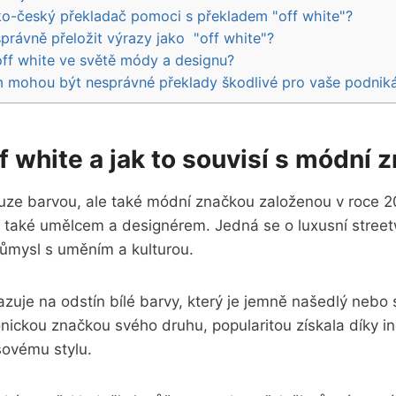
ko-český překladač pomoci s překladem "off white"?
právně​ přeložit výrazy jako ⁣ "off⁣ white"?
ff white ve světě módy a designu?
mohou‌ být nesprávné překlady škodlivé pro ​vaše podniká
off white a jak to souvisí s módní
ouze barvou, ‍ale také módní značkou založenou ⁣v roce ‌2
e také umělcem‌ a designérem. Jedná se o luxusní​ stre
růmysl s uměním a kulturou.
zuje na odstín bílé ⁢barvy, který je jemně našedlý nebo 
onickou značkou svého ⁤druhu, popularitou získala díky⁣ i
ovému stylu.