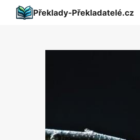
Přeskočit
Překlady-Překladatelé.cz
na
obsah