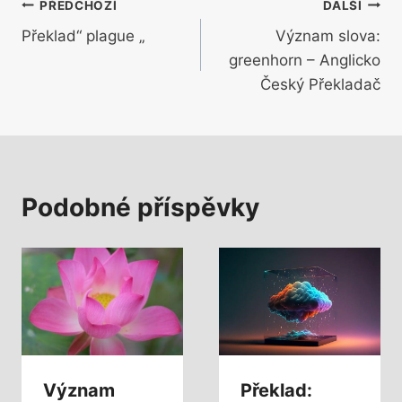
Navigace
PŘEDCHOZÍ
DALŠÍ
Překlad“ plague „
Význam slova:
pro
greenhorn – Anglicko
příspěvek
Český Překladač
Podobné příspěvky
Význam
Překlad: