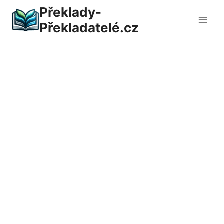
Přeskočit
Překlady-
na
Překladatelé.cz
obsah