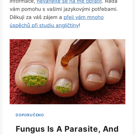
informace,
neváhejte se na mě obrátit
. Ráda
vám pomohu s vašimi jazykovými potřebami.
Děkuji za váš zájem a
přeji vám mnoho
úspěchů při studiu angličtiny
!
Fungus Is A Parasite, And