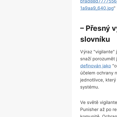
bfad88d777755
1a9aa9_640.jpg
"
– Přesný 
slovníku
Výraz "vigilante"
snaží porozumět
definován jako
"o
účelem ochrany n
jednotlivce, který
systému.
Ve světě vigilant
Punisher až po re
komunitě. Ochrani