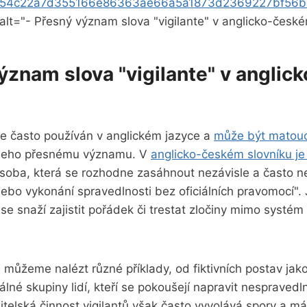
654c22a7d355166e86363ae66a5a1873d2369227bf56b
 alt="- Přesný význam slova "vigilante" v anglicko-česk
význam slova "vigilante" v angli
 je často používán v anglickém jazyce a
může být matoucí
 jeho přesnému významu. V
anglicko-českém slovníku je
soba, která se rozhodne zasáhnout nezávisle a často n
ebo vykonání spravedlnosti bez oficiálních pravomocí".
 se snaží zajistit pořádek či trestat zločiny mimo systém
e můžeme nalézt různé příklady, od fiktivních postav j
álné skupiny lidí, kteří se pokoušejí napravit nespravedl
telská činnost vigilantů však často vyvolává spory a má