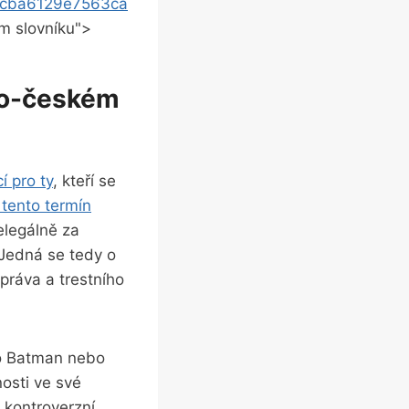
cba6129e7563ca
ém slovníku">
cko-českém
 pro ty
, kteří se
 tento termín
elegálně za
 Jedná se tedy o
 práva a trestního
ako Batman nebo
nosti ve své
 kontroverzní