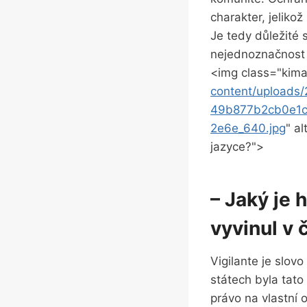
charakter, jeliko
Je tedy důležité 
nejednoznačnost
<img class="kima
content/upload
49b877b2cb0e1c
2e6e_640.jpg
" al
jazyce?">
– Jaký je 
vyvinul v
Vigilante je slov
státech byla tato 
právo na vlastní 