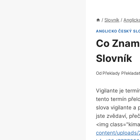
/
Slovník
/
Anglick
ANGLICKO ČESKÝ SL
Co Zname
Slovník
Od
Překlady Překlada
Vigilante je term
tento termín pře
slova vigilante 
jste zvědaví, přeč
<img class="kima
content/upload