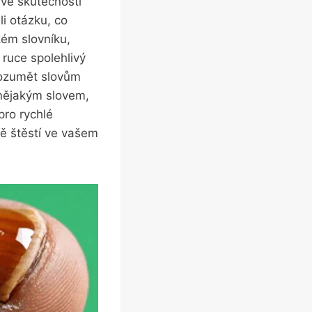
 ve skutečnosti
li otázku, co
kém slovníku,
ruce spolehlivý
ozumět slovům
 nějakým slovem,
pro rychlé
ně štěstí ve vašem