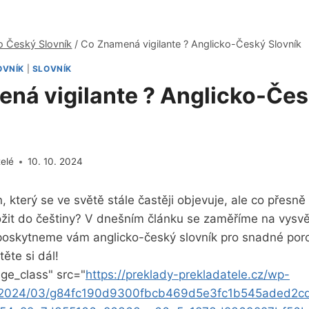
o Český Slovník
/
Co Znamená vigilante ? Anglicko-Český Slovník
OVNÍK
|
SLOVNÍK
ná vigilante ? Anglicko-Če
telé
10. 10. 2024
ín, který se ve světě stále častěji objevuje, ale co přes
ložit do češtiny? V dnešním článku se zaměříme na vysv
a poskytneme vám anglicko-český slovník pro snadné po
těte si dál!
ge_class" src="
https://preklady-prekladatele.cz/wp-
s/2024/03/g84fc190d9300fbcb469d5e3fc1b545aded2c