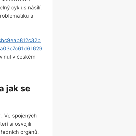
lný cyklus násilí.
problematiku a
3cbc9eab812c32b
6a03c7c61d61629
vyvinul v českém
a jak se
". Ve spojených
ří si osvojili
úředních orgánů.