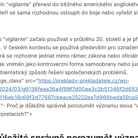
ín "vigilante" přenesl do běžného amerického anglickéh
kteří se sama rozhodnou vstoupit do boje nebo vyřešit s
o "vigilante" začalo používat v průběhu 20. století a je p
a. V českém kontextu se používá především pro označení
erá se rozhodne jednat mimo rámec zákona nebo oficiá
 tak vnímán jako kontroverzní forma samoobrany nebo ju
blematický způsob řešení společenských problémů.
ge_class" src="
https://preklady-prekladatele.cz/wp-
s/2024/03/g9136feae26a4f98f7d00aa3c3b51346f2d653
116eb18c69f3d77687cbeace25222ea7d966beda59ca
="- Proč je důležité správně porozumět významu slova "vi
rpretacích?">
 důležité správně porozumět význ