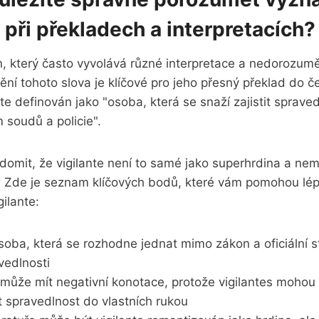
" při překladech a interpretacích?
ín, který často vyvolává různé interpretace a nedorozumě
í tohoto slova je klíčové pro jeho přesný překlad do če
nte definován jako "osoba, která se snaží zajistit sprav
 soudů a policie".
ědomit, že vigilante není to samé jako superhrdina a ne
 Zde je seznam klíčových bodů, které vám pomohou lé
ilante:
osoba, která se rozhodne jednat mimo zákon a oficiální s
vedlnosti
 může mít negativní konotace, protože vigilantes mohou
t spravedlnost do vlastních rukou