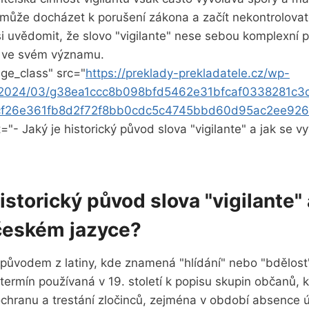
ž může docházet k porušení zákona a začít nekontrolovate
si uvědomit, že slovo "vigilante" nese sebou komplexní 
 ve svém významu.
ge_class" src="
https://preklady-prekladatele.cz/wp-
s/2024/03/g38ea1ccc8b098bfd5462e31bfcaf0338281c
f26e361fb8d2f72f8bb0cdc5c4745bbd60d95ac2ee92
t="- Jaký je historický původ slova "vigilante" a jak se 
historický původ slova "vigilante" 
 českém jazyce?
o původem z latiny, kde znamená "hlídání" nebo "bdělost
termín používaná v 19. století k popisu skupin občanů, kte
ochranu a trestání zločinců, zejména v období absence 