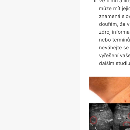
Ve filmu a li
může mít jeji
znamená slovo
doufám, že v
zdroj informa
nebo termínů
neváhejte se 
vyřešení vaš
dalším studiu