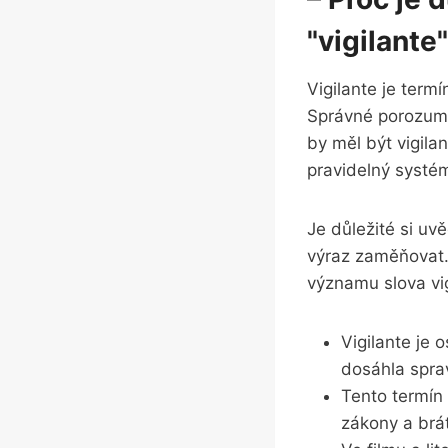
"vigilante
Vigilante je term
Správné porozuměn
by měl být vigila
pravidelný systém
Je důležité si uv
výraz zaměňovat.
významu slova vig
Vigilante je 
dosáhla spra
Tento termín
zákony a brá