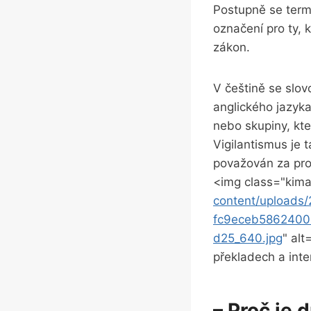
Postupně se term
označení pro ty, 
zákon.
V češtině se slov
anglického jazyk
nebo skupiny, kt
Vigilantismus je
považován za pro
<img class="kima
content/upload
fc9eceb5862400
d25_640.jpg
" alt
překladech a inte
– Proč je