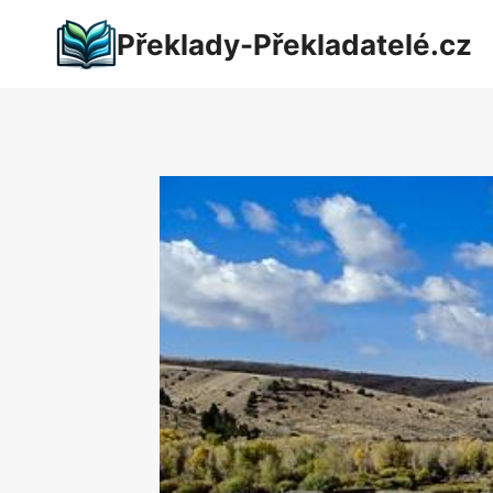
Přeskočit
Překlady-Překladatelé.cz
na
obsah