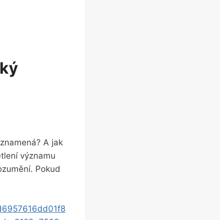
ský
ně znamená? A jak
ětlení významu
rozumění. Pokud
d6957616dd01f8