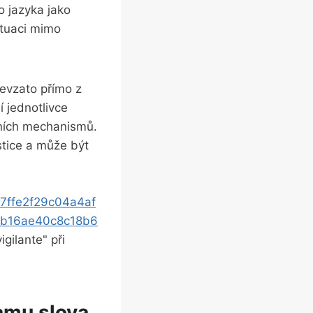
o jazyka jako
ituaci mimo
řevzato přímo z
 jednotlivce
lních mechanismů.
stice a může být
7ffe2f29c04a4af
5b16ae40c8c18b6
gilante" při
amu slova