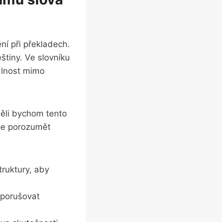
ní při překladech.
štiny. Ve slovníku
edlnost mimo
měli bychom tento
pe porozumět
truktury, aby
 porušovat