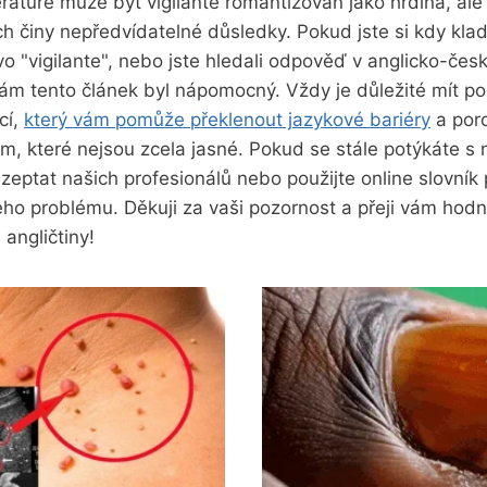
teratuře může být vigilante romantizován jako hrdina, ale
ch činy nepředvídatelné důsledky. Pokud jste si kdy klad
 "vigilante", nebo jste hledali odpověď v anglicko-čes
ám tento článek byl nápomocný. Vždy je důležité mít po 
cí,
který vám pomůže překlenout jazykové bariéry
a por
m, které nejsou zcela jasné. Pokud se stále potýkáte s
zeptat našich profesionálů nebo použijte online slovník 
eho problému. Děkuji za vaši pozornost a přeji vám hod
 angličtiny!