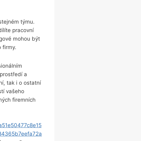
 stejném týmu.
ílíte pracovní
legové mohou být
 firmy.
sionálním
 prostředí a
, tak i o ostatní
stí vašeho
čných firemních
a51e50477c8e15
84365b7eefa72a