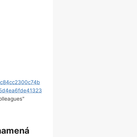
bc84cc2300c74b
5d4ea6fde41323
olleagues"
znamená