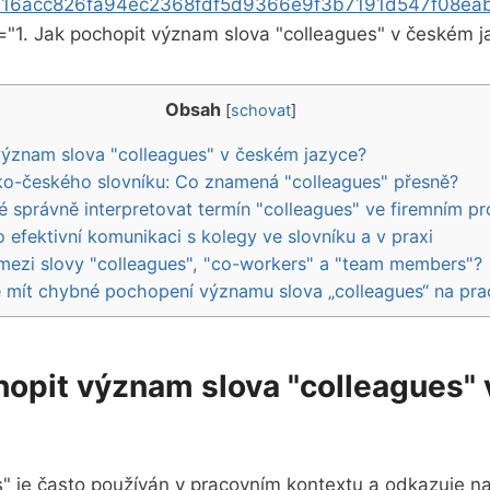
d16acc826fa94ec2368fdf5d9366e9f3b7191d547f08ea
t="1. Jak pochopit význam slova "colleagues" v českém 
Obsah
[
schovat
]
význam slova "colleagues" v českém jazyce?
ko-českého slovníku: Co znamená "colleagues" přesně?
té správně interpretovat termín "colleagues" ve firemním pr
o efektivní komunikaci s kolegy ve slovníku a v praxi
l mezi slovy "colleagues", "co-workers" a "team members"?
e mít chybné pochopení významu slova „colleagues“ na pra
chopit význam slova "colleagues"
" je často používán v pracovním kontextu a odkazuje na os