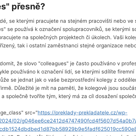
es" přesně?
idé, se kterými pracujete na stejném pracovišti nebo ve
s" se používá k označení spolupracovníků, se kterými sd
pracujete na společných projektech či úkolech. Vaši ko
řízený, tak i ostatní zaměstnanci stejné organizace nebo
ědomit, že slovo "colleagues" je často používáno v profe
kle používáno k označení lidí, se kterými sdílíte firemní
ůže se jednat jak o vaše bezprostřední kolegy z oddělení
rmě. Důležité je mít na paměti, že kolegové jsou součá
 a společně tvoříte tým, který má za cíl dosažení spole
ge_class" src="
https://preklady-prekladatele.cz/wp-
s/2024/02/g046ee6ce2412d4747490fcd4f5607d54a0b7
cdb1524dbdbed1d87bb58929b9e5fadf625019cc590e