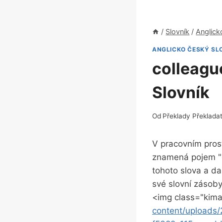
/
Slovník
/
Anglick
ANGLICKO ČESKÝ SL
colleagu
Slovník
Od
Překlady Překlada
V pracovním prost
znamená pojem "
tohoto slova a dal
své slovní zásob
<img class="kima
content/upload