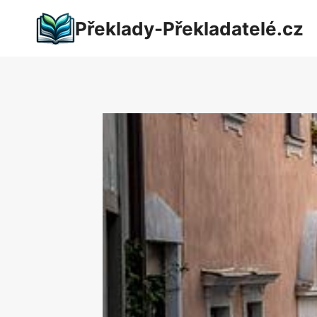
Přeskočit
Překlady-Překladatelé.cz
na
obsah