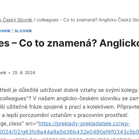
o Český Slovník
/
colleagues – Co to znamená? Anglicko Český Slo
OVNÍK
|
SLOVNÍK
es – Co to znamená? Anglick
telé
25. 8. 2024
ředí je důležité udržovat dobré vztahy se svými kolegy.
colleagues"? V našem anglicko-českém slovníku se za
ší užitečné fráze spojené s prací a kolektivem. Připravte
y a lepší porozumění vztahům v pracovním prostředí.
ge_class" src="
https://preklady-prekladatele.cz/wp-
s/2024/02/g63fc9a44a9a5d36b432e0490ef4f0343c5b