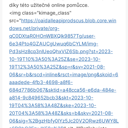
díky této užitečné online pomůcce.
<img class="kimage_class"
src="
https://oaidalleapiprodscus.blob.core.win
dows.net/private/org-
qC0DXtaR0HOnWBXQIk9857Tg/user-
6e34Pto4GZAUCgUwuq6bCYLM/img-
Pd3sHz8cq3nIUeoQhxVlZ6Sb.png?st=2023-
10-19T10%3A50%3A25Z&se=2023-10-
19T12%3A50%3A25Z&sp=r&sv=2021-08-
06&sr=b&rscd=inline&rsct=image/png&skoid=6
aaadede-4fb3-4698-a8f6-
684d7786b067&sktid=a48cca56-e6da-484e-
a814-9c849652bcb3&skt=2023-10-
19T04%3A58%3A48Z&ske=2023-10-
20T04%3A58%3A48Z&sks=b&skv=2021-08-
06&sig=%2BgzHbfy0IYz5Jc20V2ORwz6UWY8L