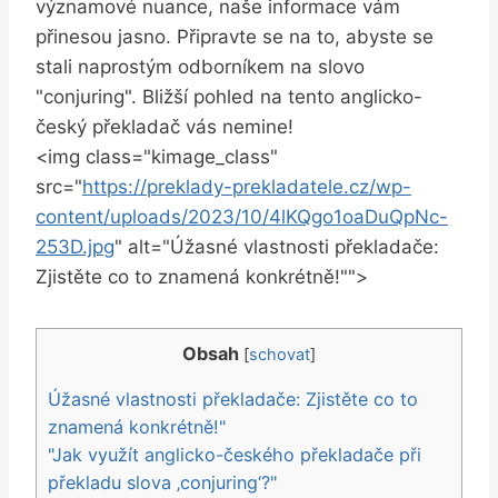
významové nuance, naše informace vám
přinesou jasno. Připravte se na to, abyste se
stali naprostým odborníkem na slovo
"conjuring". Bližší pohled na tento anglicko-
český překladač vás nemine!
<img class="kimage_class"
src="
https://preklady-prekladatele.cz/wp-
content/uploads/2023/10/4lKQgo1oaDuQpNc-
253D.jpg
" alt="Úžasné vlastnosti překladače:
Zjistěte co to znamená konkrétně!"">
Obsah
[
schovat
]
Úžasné vlastnosti překladače: Zjistěte co to
znamená konkrétně!"
"Jak využít anglicko-českého překladače při
překladu slova ‚conjuring‘?"