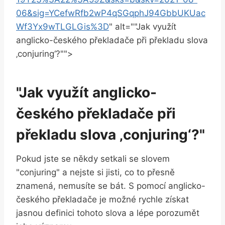
06&sig=YCefwRfb2wP4qSGqphJ94GbbUKUac
Wf3Yx9wTLGLGis%3D
" alt=""Jak využít
anglicko-českého překladače při překladu slova
‚conjuring‘?"">
"Jak využít anglicko-
českého překladače při
překladu slova ‚conjuring‘?"
Pokud jste se někdy setkali se slovem
"conjuring" a nejste si jisti, co to přesně
znamená, nemusíte se bát. S pomocí anglicko-
českého překladače je možné rychle získat
jasnou definici tohoto slova a lépe porozumět