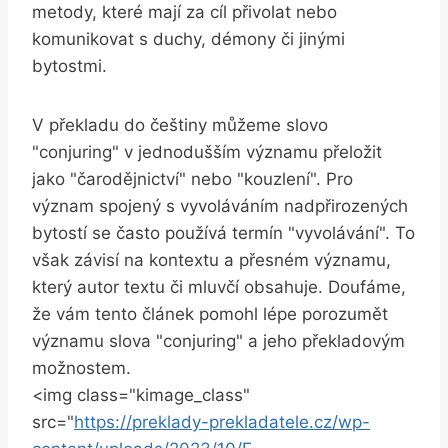
metody, které mají za cíl přivolat nebo
komunikovat s duchy, démony či jinými
bytostmi.
V překladu do češtiny můžeme slovo
"conjuring" v jednodušším významu přeložit
jako "čarodějnictví" nebo "kouzlení". Pro
význam spojený s vyvoláváním nadpřirozených
bytostí se často používá termín "vyvolávání". To
však závisí na kontextu a přesném významu,
který autor textu či mluvčí obsahuje. Doufáme,
že vám tento článek pomohl lépe porozumět
významu slova "conjuring" a jeho překladovým
možnostem.
<img class="kimage_class"
src="
https://preklady-prekladatele.cz/wp-