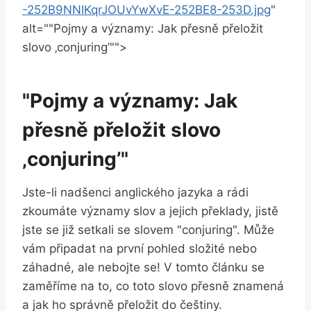
-252B9NNIKqrJOUvYwXvE-252BE8-253D.jpg
"
alt=""Pojmy a významy: Jak přesně přeložit
slovo ‚conjuring’"">
"Pojmy a významy: Jak
přesně přeložit slovo
‚conjuring’"
Jste-li nadšenci anglického jazyka a rádi
zkoumáte významy slov a jejich překlady, jistě
jste se již setkali se slovem "conjuring". Může
vám připadat na první pohled složité nebo
záhadné, ale nebojte se! V tomto článku se
zaměříme na to, co toto slovo přesně znamená
a jak ho správně přeložit do češtiny.