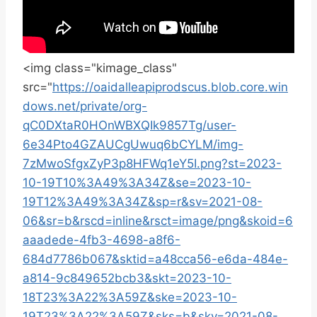
<img class="kimage_class"
src="
https://oaidalleapiprodscus.blob.core.win
dows.net/private/org-
qC0DXtaR0HOnWBXQIk9857Tg/user-
6e34Pto4GZAUCgUwuq6bCYLM/img-
7zMwoSfgxZyP3p8HFWq1eY5I.png?st=2023-
10-19T10%3A49%3A34Z&se=2023-10-
19T12%3A49%3A34Z&sp=r&sv=2021-08-
06&sr=b&rscd=inline&rsct=image/png&skoid=6
aaadede-4fb3-4698-a8f6-
684d7786b067&sktid=a48cca56-e6da-484e-
a814-9c849652bcb3&skt=2023-10-
18T23%3A22%3A59Z&ske=2023-10-
19T23%3A22%3A59Z&sks=b&skv=2021-08-