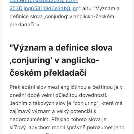
content/uploads/2023/10/E-
253D.jpg653118d6e2ab8.jpg
" alt=""Význam a
definice slova ‚conjuring‘ v anglicko-českém
překladači">
"Význam a definice slova
‚conjuring‘ v anglicko-
českém překladači
Překládání slov mezi angličtinou a češtinou je v
dnešní době velmi důležitou dovedností.
Jedním z takových slov je "conjuring", které má
zajímavý význam a velký potenciál k
nedorozuměním. Překlad tohoto slova je
klíčový, abychom mohli správně porozumět jeho