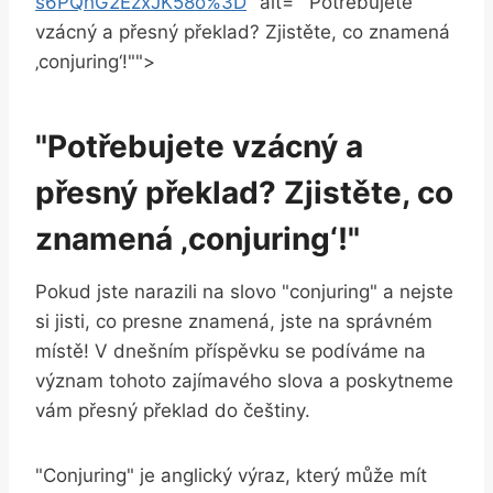
s6PQhG2EzxJK58o%3D
" alt=""Potřebujete
vzácný a přesný překlad? Zjistěte, co znamená
‚conjuring‘!"">
"Potřebujete vzácný a
přesný překlad? Zjistěte, co
znamená ‚conjuring‘!"
Pokud jste narazili na slovo "conjuring" a nejste
si jisti, co presne znamená, jste na správném
místě! V dnešním příspěvku se podíváme na
význam tohoto zajímavého slova a poskytneme
vám přesný překlad do češtiny.
"Conjuring" je anglický výraz, který může mít