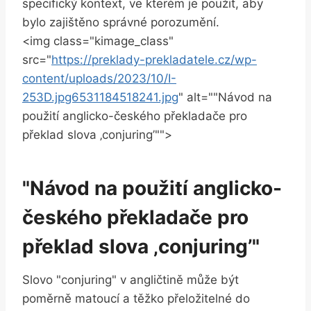
specifický kontext, ve kterém je použit, aby
bylo zajištěno správné porozumění.
<img class="kimage_class"
src="
https://preklady-prekladatele.cz/wp-
content/uploads/2023/10/I-
253D.jpg6531184518241.jpg
" alt=""Návod na
použití anglicko-českého překladače pro
překlad slova ‚conjuring’"">
"Návod na použití anglicko-
českého překladače pro
překlad slova ‚conjuring’"
Slovo "conjuring" v angličtině může být
poměrně matoucí a těžko přeložitelné do