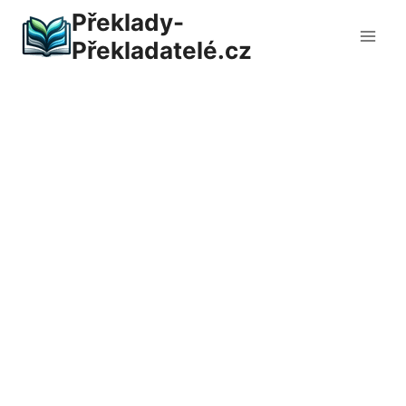
Přeskočit
Překlady-
na
Překladatelé.cz
obsah