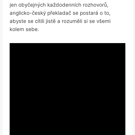
jen obyčejných každodenních rozhovorů,
anglicko-český překladač se postará o to,
abyste se cítili jistě a rozuměli si se všemi
kolem sebe.