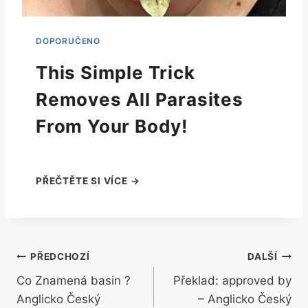
This Simple Trick
Removes All Parasites
From Your Body!
Navigace
PŘEDCHOZÍ
DALŠÍ
Co Znamená basin ?
Překlad: approved by
pro
Anglicko Český
– Anglicko Český