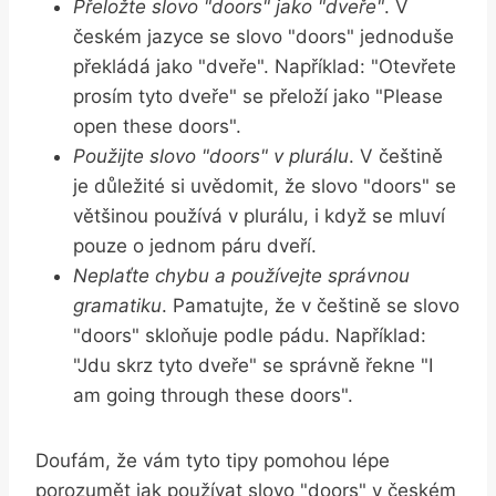
Přeložte slovo "doors" ⁢jako "dveře"
. V
českém jazyce se‍ slovo "doors" jednoduše
⁢překládá jako⁢ "dveře". Například: "Otevřete
prosím tyto dveře" se přeloží jako "Please
open‍ these doors".
Použijte⁢ slovo "doors" v plurálu
. V češtině‍
je důležité si uvědomit, že ​slovo "doors" se
většinou⁤ používá v plurálu, i když se‍ mluví
pouze o jednom páru dveří.
Neplaťte chybu a používejte správnou​
gramatiku
. ⁢Pamatujte, že v češtině se slovo
"doors" skloňuje podle pádu.‌ Například:
"Jdu skrz⁤ tyto dveře" ‌se správně řekne "I
am⁢ going ⁢through these doors".
Doufám, že vám tyto tipy pomohou lépe
porozumět jak používat⁣ slovo⁤ "doors" v českém