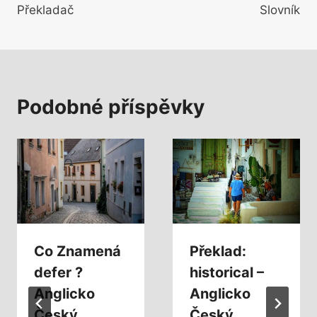
příspěvek
Překladač
Slovník
Podobné příspěvky
Co Znamená
Překlad:
defer ?
historical –
Anglicko
Anglicko
Český
Český