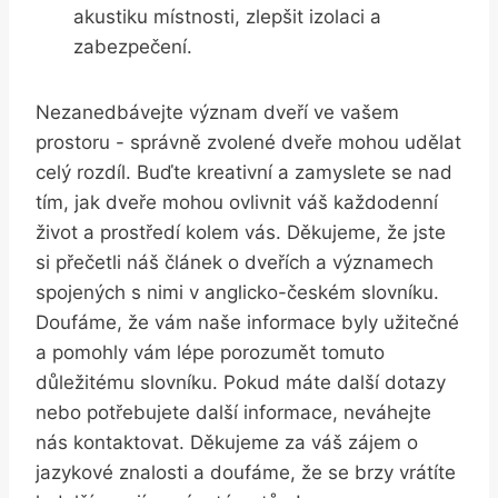
akustiku místnosti, zlepšit⁣ izolaci ⁢a
zabezpečení.
Nezanedbávejte význam dveří ve vašem
prostoru⁢ -‍ správně zvolené⁢ dveře mohou udělat
⁤celý rozdíl. Buďte kreativní‍ a ‍zamyslete se ‍nad
tím, ⁣jak dveře mohou ovlivnit váš každodenní
život‌ a prostředí ⁢kolem‍ vás.⁢ Děkujeme, že jste
si přečetli ⁣náš článek o dveřích a významech
spojených s nimi​ v​ anglicko-českém​ slovníku.
Doufáme, že vám‌ naše informace byly užitečné
a pomohly vám lépe⁢ porozumět tomuto
důležitému slovníku. Pokud máte ‌další dotazy
‍nebo ‌potřebujete⁣ další informace, neváhejte
nás kontaktovat.‌ Děkujeme za⁢ váš zájem o
jazykové znalosti⁢ a doufáme, že se brzy vrátíte