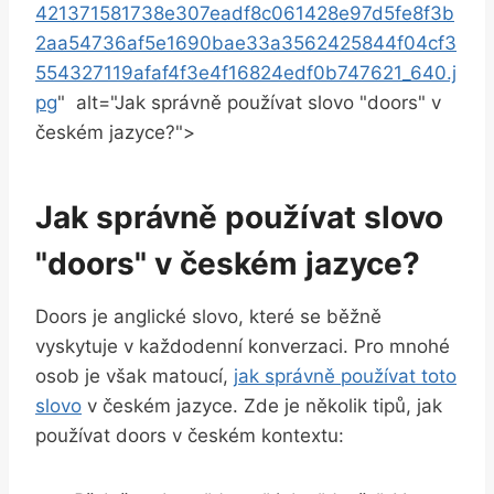
421371581738e307eadf8c061428e97d5fe8f3b
2aa54736af5e1690bae33a3562425844f04cf3
554327119afaf4f3e4f16824edf0b747621_640.j
pg
" ‌ alt="Jak‌ správně používat⁣ slovo⁢ "doors" ⁤v
⁣českém jazyce?">
Jak správně používat slovo
"doors" v ⁢českém ‌jazyce?
Doors je ​anglické slovo, které se ⁣běžně
vyskytuje v každodenní konverzaci. Pro mnohé
osob je však matoucí,
jak správně⁢ používat toto
slovo
v českém​ jazyce. Zde⁤ je ⁤několik tipů,⁢ jak
používat ⁢doors⁣ v českém kontextu: