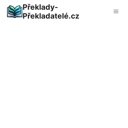
Přeskočit
Překlady-
na
Překladatelé.cz
obsah