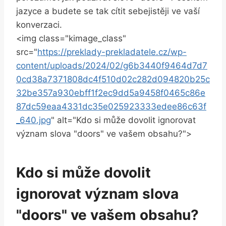
jazyce a budete ‌se tak cítit ‌sebejistěji ve ⁢vaší
konverzaci.
<img ​class="kimage_class"
src="
https://preklady-prekladatele.cz/wp-
content/uploads/2024/02/g6b3440f9464d7d7
0cd38a7371808dc4f510d02c282d094820b25c
32be357a930ebff1f2ec9dd5a9458f0465c86e
87dc59eaa4331dc35e025923333edee86c63f
_640.jpg
" alt="Kdo si může⁢ dovolit ignorovat
význam slova "doors" ve vašem obsahu?">
Kdo si ⁣může‌ dovolit
ignorovat význam slova
"doors" ve vašem ⁣obsahu?