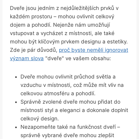
Dveře jsou jedním z nejdůležitějších prvků ⁤v
každém prostoru – mohou‍ ovlivnit⁤ celkový
dojem a pohodlí. Nejenže nám umožňují⁣
vstupovat a vycházet z místnosti, ale také ​
mohou ‌být‌ klíčovým prvkem designu a estetiky.
Zde ⁤je pár důvodů,
proč byste neměli ignorovat
význam slova
"dveře" ve vašem obsahu:
Dveře mohou ovlivnit průchod světla ‍a
vzduchu v ⁣místnosti, což může mít vliv na‌
celkovou⁣ atmosféru a‌ pohodlí.
Správně zvolené dveře mohou přidat do
⁢místnosti styl a eleganci a dokonale doplnit
celkový design.
Nezapomeňte také na funkčnost dveří –
správně vybrané dveře mohou zlepšit