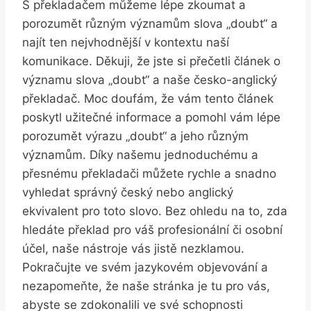
S překladačem můžeme lépe zkoumat a
porozumět různým významům slova „doubt“ a
najít ten nejvhodnější v kontextu naší
komunikace. Děkuji, že jste si přečetli článek o
významu slova „doubt“ a naše česko-anglický
překladač. Moc doufám, že vám tento článek
poskytl užitečné informace a pomohl vám lépe
porozumět výrazu „doubt“ a jeho různým
významům. Díky našemu jednoduchému a
přesnému překladači můžete rychle a snadno
vyhledat správný český nebo anglický
ekvivalent pro toto slovo. Bez ohledu na to, zda
hledáte překlad pro váš profesionální či osobní
účel, naše nástroje vás jistě nezklamou.
Pokračujte ve svém jazykovém objevování a
nezapomeňte, že naše stránka je tu pro vás,
abyste se zdokonalili ve své schopnosti