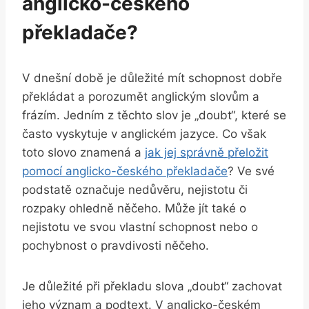
anglicko-českého
překladače?
V dnešní době je důležité mít schopnost dobře
překládat a porozumět anglickým slovům a
frázím. Jedním z těchto slov je „doubt“, které se
často vyskytuje v anglickém jazyce. Co však
toto slovo znamená a
jak jej správně přeložit
pomocí anglicko-českého překladače
? Ve své
podstatě označuje nedůvěru, nejistotu či
rozpaky ohledně něčeho. Může jít také o
nejistotu ve svou vlastní schopnost nebo o
pochybnost o pravdivosti něčeho.
Je důležité při překladu slova „doubt“ zachovat
jeho význam a podtext. V anglicko-českém