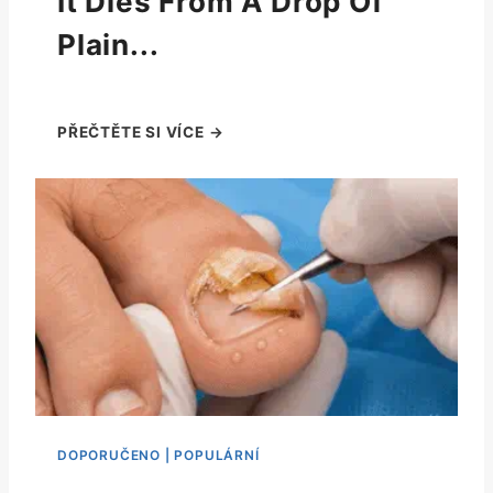
It Dies From A Drop Of
Plain...