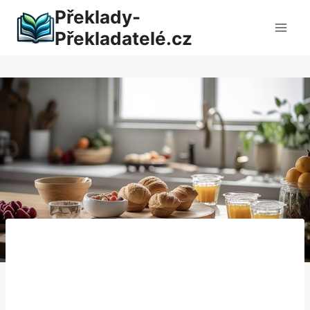
Přeskočit
Překlady-
na
Překladatelé.cz
obsah