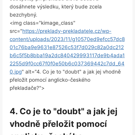
dosáhnete výsledku, který bude zcela
bezchybný.
<img class="kimage_class"
src="
https://preklady-prekladatele.cz/wp-
content/uploads/2023/11/g10570ed9efcc57dc8
01c76ba9e9631e87526c53f7d029c82a0dc212
b6c5f5b8bba19a2dc840429993117de9b4ada1
2255d9f0cc67f0f0e50b6c037369442c7dd_64
0.jpg
" alt="4. Co je to "doubt" a jak jej vhodně
přeložit pomocí anglicko-českého
překladače?">
4. Co je to "doubt" a jak jej
vhodně přeložit pomocí