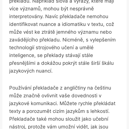
překladu. Například slova a výrazy, které mají
více významů, mohou být nesprávně
interpretovány. Navíc překladače nemohou
identifikovat nuance a idiomatiku v textu, což
může vést ke ztrátě jemného významu nebo
zavádějícího překladu. Nicméně, s vylepšením
technologií strojového učení a umělé
inteligence, se překlady stávají stále
přesnějšími a dokážou pokrýt stále širší škálu
jazykových nuancí.
Používání překladače z angličtiny na češtinu
může značně ovlivnit vaše dovednosti v
jazykové komunikaci. Můžete rychle překládat
texty a porozumět cizím jazykům s lehkostí.
Překladače také mohou sloužit jako učební
nástroj, protože vám umožní vidět, jak jsou