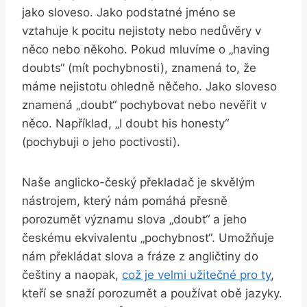
jako sloveso. Jako podstatné jméno se
vztahuje k pocitu nejistoty nebo nedůvěry v
něco nebo někoho. Pokud mluvíme o „having
doubts“ (mít pochybnosti), znamená to, že
máme nejistotu ohledně něčeho. Jako sloveso
znamená „doubt“ pochybovat nebo nevěřit v
něco. Například, „I doubt his honesty“
(pochybuji o jeho poctivosti).
Naše anglicko-český překladač je skvělým
nástrojem, který nám pomáhá přesně
porozumět významu slova „doubt“ a jeho
českému ekvivalentu „pochybnost“. Umožňuje
nám překládat slova a fráze z angličtiny do
češtiny a naopak,
což je velmi užitečné pro ty
,
kteří se snaží porozumět a používat obě jazyky.