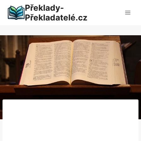
Přeskočit
Překlady-
na
Překladatelé.cz
obsah