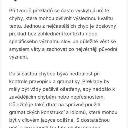
Při tvorbě překladů se často vyskytují určité
chyby, které mohou ovlivnit výslednou kvalitu
textu. Jednou z nejčastějších chyb je doslovný
překlad bez zohlednění kontextu nebo
specifického významu slov. Je důležité vést se
smyslem věty a zachovat co nejvěrněji původní
význam.
Další častou chybou bývá nedbalost při
kontrole pravopisu a gramatiky. Překlady by
měly být vždy pečlivě ošetřeny, aby nedošlo k
zavádějícím chybám nebo nepřesnostem.
Důležité je také dbát na správné použití
gramatických konstrukcí a idiomů, které mohou
být v cílovém jazyce odlišné. S dostatečnou
péčí a pozorností lze tyto chyby snadno