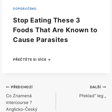
Stop Eating These 3
Foods That Are Known to
Cause Parasites
Navigace
PŘEDCHOZÍ
DALŠÍ
Co Znamená
Překlad“ leg „
pro
intercourse ?
příspěvek
Anglicko-Český