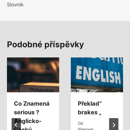
Slovník
Podobné příspěvky
Co Znamená
Překlad“
serious ?
brakes „
Anglicko-
Od
Český
Překlady