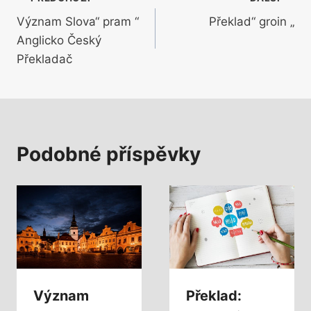
Navigace
Význam Slova“ pram “
Překlad“ groin „
pro
Anglicko Český
příspěvek
Překladač
Podobné příspěvky
Význam
Překlad: