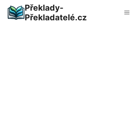
Přeskočit
Překlady-
na
Překladatelé.cz
obsah