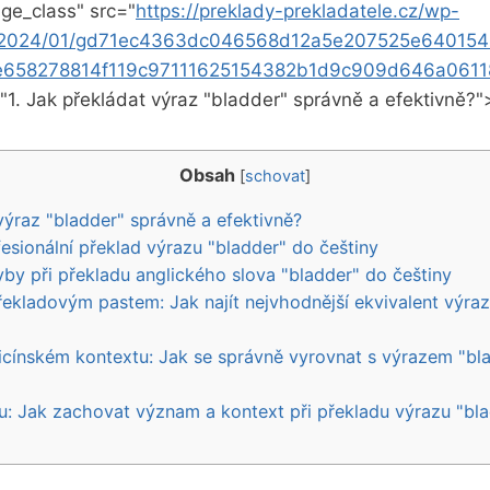
ge_class" src="
https://preklady-prekladatele.cz/wp-
s/2024/01/gd71ec4363dc046568d12a5e207525e640154
658278814f119c97111625154382b1d9c909d646a0611
="1. Jak překládat výraz "bladder" správně a efektivně?"
Obsah
[
schovat
]
 výraz "bladder" správně a efektivně?
fesionální‍ překlad výrazu "bladder" do češtiny
yby při překladu anglického⁢ slova "bladder" do češtiny
řekladovým pastem: Jak najít nejvhodnější ekvivalent výrazu
icínském kontextu: Jak se správně vyrovnat ⁤s výrazem "bl
u: Jak zachovat význam a ‍kontext při překladu výrazu‌ "bl