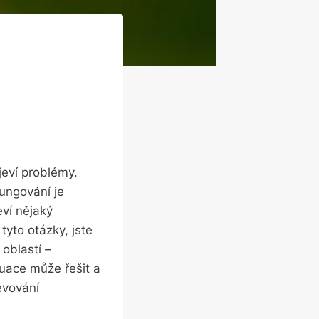
ví‌ problémy.
ungování je⁢
eví nějaký
yto otázky, jste
oblastí –
tuace může řešit a
jevování