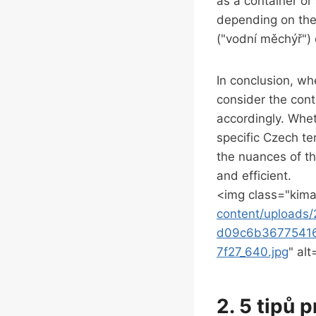
as a⁢ container or
depending on the 
("vodní měchýř") 
In conclusion, whe
consider the cont
accordingly. Wheth
specific Czech te
the nuances of ‍th
‍and ⁣efficient.
<img class="kima
content/upload
d09c6b3677541
7f27_640.jpg
" alt
2. 5 tipů 