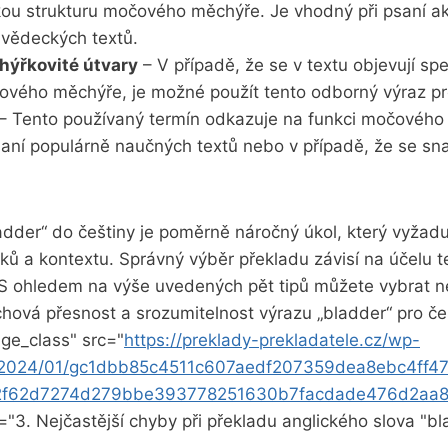
ou ‍strukturu močového měchýře.⁢ Je vhodný při ⁤psaní 
 ‍vědeckých textů.
ýřkovité útvary
– V⁤ případě, že se v textu objevují ‌spe
ového měchýře, je možné použít​ tento odborný výraz pr
– Tento používaný termín⁢ odkazuje na funkci‌ močového
saní populárně naučných textů nebo v ⁤případě, že se sna
.
ladder“ do češtiny je ‌poměrně náročný‍ úkol, ⁢který vyža
ků a kontextu.⁢ Správný výběr překladu závisí na účelu t
⁤ S ohledem na výše uvedených pět tipů můžete vybrat n
achová přesnost a srozumitelnost výrazu „bladder“ pro č
ge_class" src="
https://preklady-prekladatele.cz/wp-
s/2024/01/gc1dbb85c4511c607aedf207359dea8ebc4ff4
2f62d7274d279bbe393778251630b7facdade476d2aa
t="3. Nejčastější chyby při překladu ​anglického slova "b