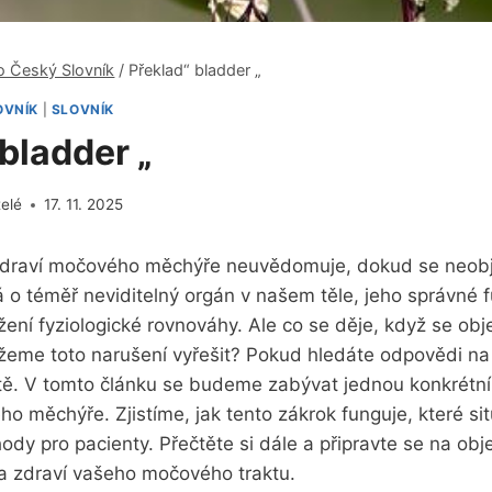
o Český Slovník
/
Překlad“ bladder „
OVNÍK
|
SLOVNÍK
bladder „
telé
17. 11. 2025
 zdraví ⁤močového měchýře neuvědomuje, dokud se neobje
 o téměř neviditelný orgán v našem těle, ⁣jeho správné f
ení fyziologické rovnováhy. Ale co se děje, když se obj
me toto narušení vyřešit? Pokud hledáte‍ odpovědi na t
ě. V tomto článku se budeme⁢ zabývat ‍jednou konkrétní 
o měchýře. Zjistíme, jak tento zákrok funguje, které⁤ si
hody pro pacienty. Přečtěte si ‍dále a připravte se na ob
ěta zdraví vašeho močového‍ traktu.