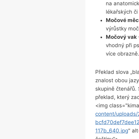
na anatomick
lékařských či
Močové měch
výrůstky moč
Močový vak
vhodný při⁢ p
více obrazně
Překlad ⁣slova „b
znalost obou jazy
skupině čtenářů.
překlad, ‌který z
<img class="kima
content/upload
bcfd70def7dee1
117b_640.jpg
" al