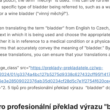
 ‍a pouch, the term "měchýř" ⁢is used. This can ‍be further
specific⁢ type of bladder⁤ being referred to, such as a w
or a wine bladder ("vinný měchýř").
n translating the term "bladder" from English to ‍Czech, ​
ext in which it is being used and choose the appropriate 
er it⁣ is in reference to a medical condition ⁤or a physica
rms that ⁣accurately convey the meaning of "bladder." 
ese translations, you can⁤ ensure that your​ translations 
ge_class" src="
https://preklady-prekladatele.cz/wp-
s/2024/01/g3374a4bc127b5275d9338c627432cff95f141
6e3e28509022376ab35d0234cf28d5c7e1f2754f620ce
="2. ⁣5 tipů pro profesionální ‍překlad výrazu ⁤ "bladder" 
pro profesionální‍ překlad výrazu "