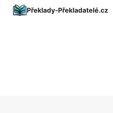
Přeskočit
Překlady-Překladatelé.cz
na
obsah