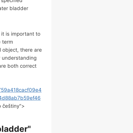
 specified
ater ​bladder
it is important to
⁤term⁤
l object, there are
By understanding
are both‌ correct
759a418cacf09e4
4d88ab7b59ef46
do češtiny">
bladder"