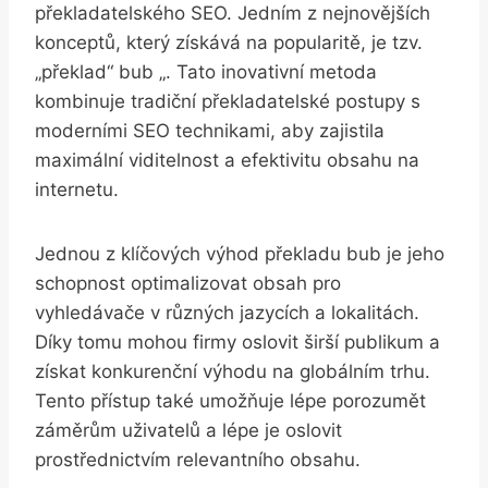
překladatelského SEO. Jedním⁤ z nejnovějších ​
konceptů,⁣ který získává na popularitě, ‍je tzv.
„překlad“ bub „. ⁢Tato inovativní ​metoda​
kombinuje tradiční překladatelské postupy s
moderními SEO technikami, aby zajistila
maximální⁢ viditelnost a​ efektivitu obsahu na
internetu.
Jednou z klíčových výhod překladu bub je jeho
schopnost ⁤optimalizovat obsah pro
vyhledávače v různých ⁢jazycích ​a⁣ lokalitách.
Díky tomu mohou firmy ‌oslovit⁣ širší publikum a
získat konkurenční výhodu na globálním⁣ trhu.
Tento přístup také umožňuje lépe porozumět
záměrům uživatelů ​a lépe je oslovit
prostřednictvím relevantního obsahu.