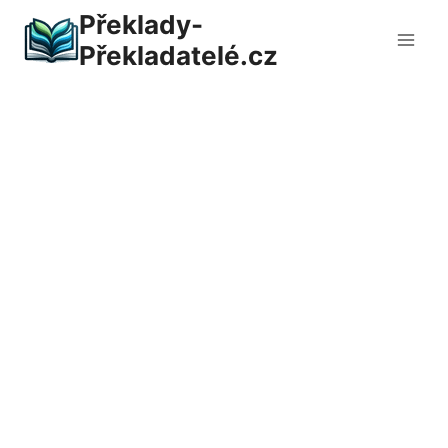
Přeskočit
Překlady-
na
Překladatelé.cz
obsah