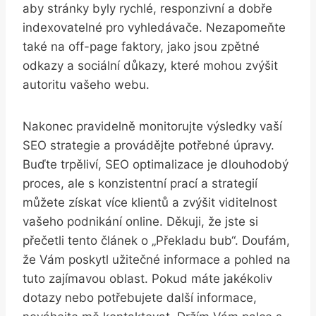
aby stránky⁤ byly ⁤rychlé,⁣ responzivní ‌a dobře
indexovatelné pro vyhledávače. ​Nezapomeňte
také na off-page faktory, jako jsou zpětné
odkazy a sociální důkazy, ‌které mohou zvýšit
⁣autoritu vašeho ‍webu.
Nakonec pravidelně monitorujte výsledky‌ vaší⁣
SEO ‌strategie⁢ a provádějte ⁢potřebné úpravy.
Buďte trpěliví, SEO optimalizace je dlouhodobý
proces, ale s ⁤konzistentní prací a strategií
můžete získat více klientů a ‌zvýšit viditelnost‍
vašeho podnikání⁣ online. Děkuji, že jste ⁣si
přečetli tento ‌článek o „Překladu bub“. Doufám,
že‌ Vám poskytl užitečné informace a pohled na
tuto zajímavou oblast. Pokud máte jakékoliv
⁤dotazy nebo potřebujete⁤ další informace,