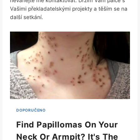
neváhejte‍ mě kontaktovat. Držím Vám palce s
Vašimi překladatelskými ⁢projekty a těším se na
další‌ setkání.
Find Papillomas On Your
Neck Or Armpit? It's The