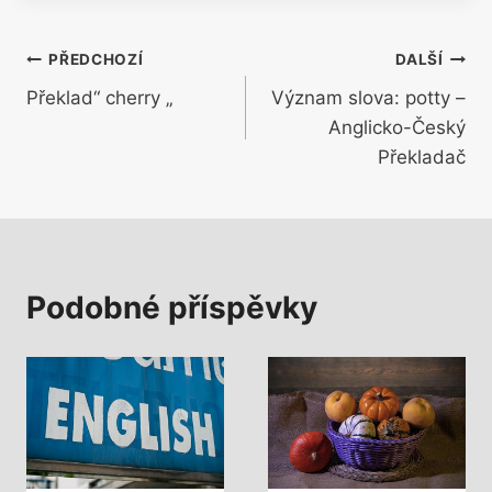
Navigace
PŘEDCHOZÍ
DALŠÍ
Překlad“ cherry „
Význam slova: potty –
pro
Anglicko-Český
příspěvek
Překladač
Podobné příspěvky