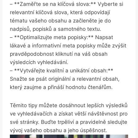
– **Zaměřte‌ se ⁤na klíčová ⁤slova:**⁢ Vyberte si
relevantní ‍klíčová slova, která odpovídají‍
tématu vašeho obsahu a začleněte‌ je do
‌nadpisů, popisků a samotného textu.
– **Optimalizujte meta popisky:**⁣ Napsat
lákavé a informativní meta popisky‍ může ⁤zvýšit‌
pravděpodobnost kliknutí ​na váš obsah⁣
výsledcích vyhledávání.
– ⁤**Vytvářejte kvalitní ⁢a unikátní obsah:**
Snažte se psát originální a relevantní obsah,
který zaujme a přináší hodnotu čtenářům.
Těmito tipy můžete dosáhnout lepších výsledků
ve vyhledávačích‍ a ⁢získat větší návštěvnost⁢ pro
své ⁢stránky. Buďte trpěliví ​a pravidelně sledujte
vývoj vašeho‌ obsahu ⁤a jeho úspěšnost.