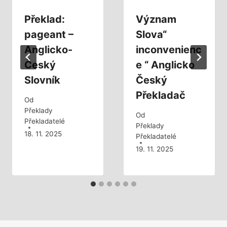
Překlad:
Význam
pageant –
Slova“
Anglicko-
inconvenienc
Český
e “ Anglicko
Slovník
Český
Překladač
Od
Překlady
Od
Překladatelé
Překlady
18. 11. 2025
Překladatelé
19. 11. 2025