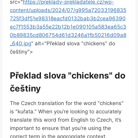
src="
https://preklady-prekladatele.cz/wp-
content/uploads/2024/07/g995a72033196835
725f3df51e98318eacfd0132bab3b2cea96390
ec7f1553b3a55e22b12b1e090105a583ea65c3
0b89835cd806754d61d3246a1fb50216d09a8
_640.jpg
" alt="Překlad slova "chickens" do
češtiny">
Překlad slova "chickens" do
češtiny
The Czech translation for the word "chickens"
is "kuřata." When you’re looking to accurately
translate this word from English to Czech, it’s
important to ensure that you’re using the
correct term in the appropriate context.