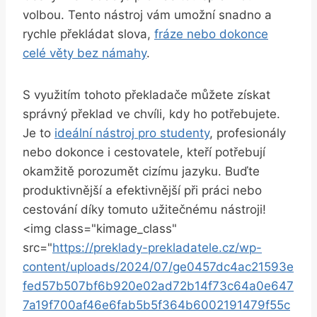
volbou. Tento nástroj vám umožní snadno a
rychle překládat slova,
fráze nebo dokonce
celé věty bez námahy
.
S využitím tohoto překladače můžete získat
správný překlad ve chvíli, kdy ho potřebujete.
Je to
ideální nástroj pro studenty
, profesionály
nebo dokonce i cestovatele, kteří potřebují
okamžitě porozumět cizímu jazyku. Buďte
produktivnější a efektivnější při práci nebo
cestování díky tomuto užitečnému nástroji!
<img class="kimage_class"
src="
https://preklady-prekladatele.cz/wp-
content/uploads/2024/07/ge0457dc4ac21593e
fed57b507bf6b920e02ad72b14f73c64a0e647
7a19f700af46e6fab5b5f364b6002191479f55c