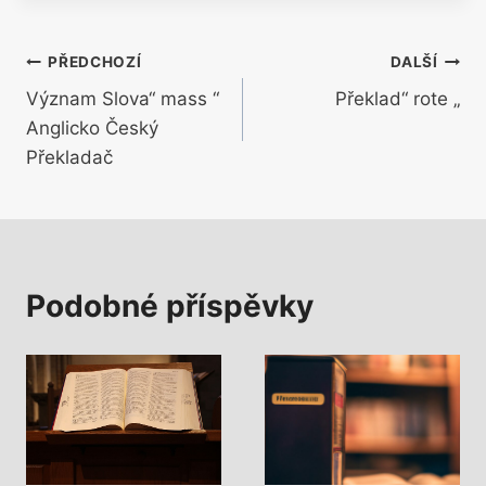
Navigace
PŘEDCHOZÍ
DALŠÍ
Význam Slova“ mass “
Překlad“ rote „
pro
Anglicko Český
příspěvek
Překladač
Podobné příspěvky