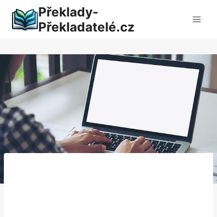
Přeskočit
Překlady-
na
Překladatelé.cz
obsah