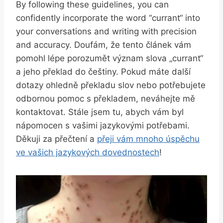
By following these guidelines, you can
confidently incorporate the‌ word ⁣“currant“⁣ into
⁤your ‍conversations and writing with precision‌
and accuracy. Doufám, že tento článek ‌vám
‍pomohl lépe porozumět význam slova „currant“
a ‍jeho překlad do češtiny. ​Pokud máte⁤ další⁢
dotazy ohledně ⁣překladu slov nebo potřebujete
⁤odbornou pomoc s překladem, neváhejte ‍mě
kontaktovat. Stále jsem tu, abych vám byl
nápomocen s vašimi jazykovými potřebami.
Děkuji​ za přečtení a‌
přeji vám mnoho úspěchu
ve vašich‌ jazykových dovednostech
!