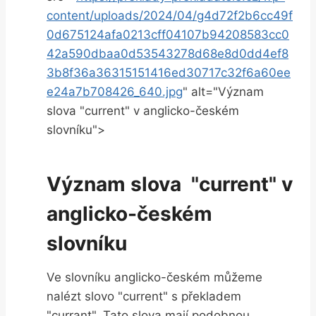
content/uploads/2024/04/g4d72f2b6cc49f
0d675124afa0213cff04107b94208583cc0
42a590dbaa0d53543278d68e8d0dd4ef8
3b8f36a36315151416ed30717c32f6a60ee
e24a7b708426_640.jpg
" alt="Význam
⁣slova "current" v⁢ anglicko-českém
⁢slovníku">
Význam slova ‌ "current" v
anglicko-českém
slovníku
Ve slovníku anglicko-českém ‍můžeme
nalézt slovo "current" s překladem ⁤
"currant". ‌Tato⁣ slova mají podobnou