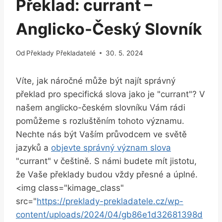
Překlad: currant –
Anglicko-Český Slovník
Od
Překlady Překladatelé
30. 5. 2024
Víte, jak⁤ náročné může​ být‍ najít správný​
překlad pro specifická slova jako ⁤je "currant"? V
našem anglicko-českém slovníku ⁤Vám rádi
pomůžeme s rozluštěním ‌tohoto významu.
‌Nechte nás být Vaším průvodcem ve světě
jazyků a
objevte správný význam slova
"currant" v češtině.⁢ S⁢ námi budete⁢ mít ⁤jistotu,
že Vaše překlady budou vždy přesné a úplné.
<img class="kimage_class"
src="
https://preklady-prekladatele.cz/wp-
content/uploads/2024/04/gb86e1d32681398d