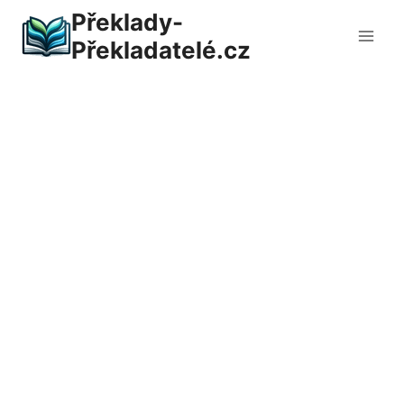
Přeskočit
Překlady-
na
Překladatelé.cz
obsah