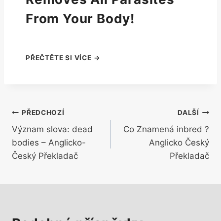
From Your Body!
Navigace
PŘEDCHOZÍ
DALŠÍ
Význam slova: dead
Co Znamená inbred ?
pro
bodies – Anglicko-
Anglicko Český
příspěvek
Český Překladač
Překladač