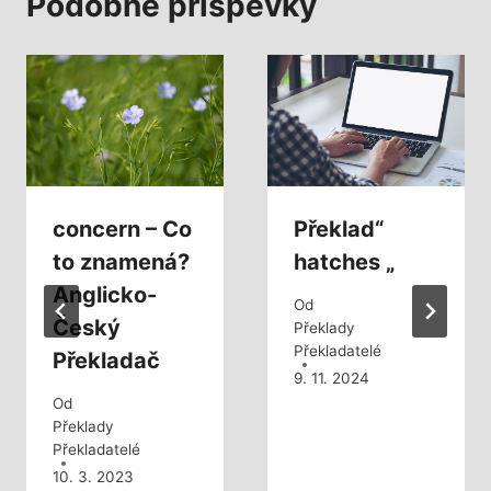
Podobné příspěvky
concern – Co
Překlad“
to znamená?
hatches „
Anglicko-
Od
Český
Překlady
Překladatelé
Překladač
9. 11. 2024
Od
Překlady
Překladatelé
10. 3. 2023