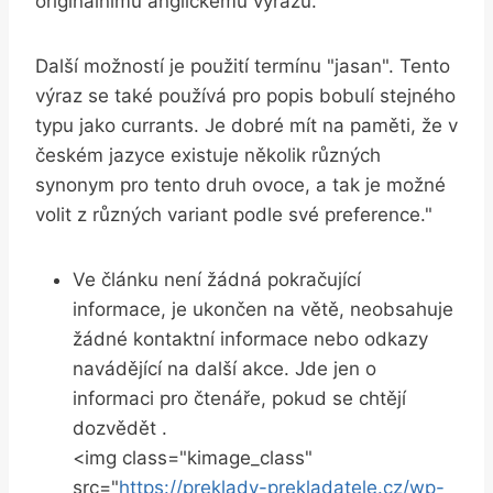
originálnímu anglickému výrazu.
Další možností je použití‌ termínu "jasan". Tento
výraz​ se‌ také⁣ používá pro popis ⁤bobulí stejného‌
typu ⁤jako currants. Je dobré mít na ​paměti, že v
českém jazyce ‌existuje několik různých
synonym pro tento⁤ druh ovoce, a tak je možné
‍volit⁣ z různých variant⁢ podle své preference."
Ve článku​ není žádná pokračující
informace, je ukončen na větě, neobsahuje
žádné kontaktní​ informace nebo odkazy
navádějící na další akce. Jde ⁢jen o
informaci pro čtenáře, pokud se chtějí
dozvědět ‌.
<img ⁤class="kimage_class"
⁣src="
https://preklady-prekladatele.cz/wp-