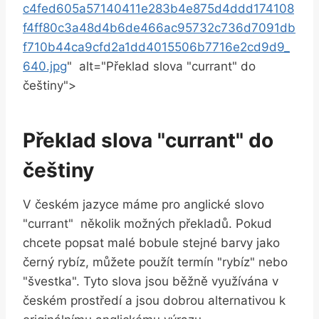
c4fed605a57140411e283b4e875d4ddd174108
f4ff80c3a48d4b6de466ac95732c736d7091db
f710b44ca9cfd2a1dd4015506b7716e2cd9d9_
640.jpg
" ⁣ alt="Překlad slova⁣ "currant" do⁣
češtiny">
Překlad slova​ "currant" do
⁢češtiny
V českém jazyce máme pro anglické⁢ slovo
"currant" ⁣ několik možných překladů. ⁢Pokud
⁤chcete popsat ‌malé bobule⁣ stejné​ barvy jako
černý​ rybíz,​ můžete použít termín "rybíz" nebo
"švestka".‍ Tyto slova jsou běžně využívána ‌v
‍českém ⁢prostředí a jsou ​dobrou‌ alternativou k‍