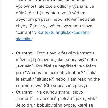
výslovnost, ale zcela odlišný význam. Je
důležité⁣ si být těchto rozdílů vědom,
⁣abychom při ‌psaní ‍nebo mluvení nedělali
chyby. Zde je vysvětlení významu slova
"currant" v⁣
kontextu ⁢anglicko-českého
slovníku
:
Current
– ‌Toto slovo v českém kontextu
může‌ být přeloženo jako „současný“ nebo⁢
„aktuální“. Používá‌ se ⁤například ve větách
jako ‌“What ⁣is the⁣ current situation?“ (Jaká
je aktuální situace?) nebo⁤ „I am reading the
current ​news“ (Čtu⁢ současné ⁣zprávy).
Currant
– Na druhou stranu, slovo
„currant“‍ se v češtině překládá jako „rybíz“.
Je to druh bobulovitého ovoce, které se