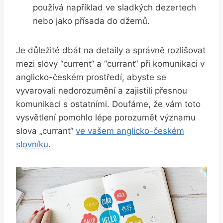
používá například ‍ve sladkých dezertech⁣
nebo jako přísada do ⁤džemů.
Je⁢ důležité dbát na ​detaily a‍ správně rozlišovat
mezi ‍slovy ⁣“current“ ‍a ⁣“currant“ při komunikaci v
anglicko-českém prostředí, abyste se‍
vyvarovali nedorozumění a zajistili přesnou ​
komunikaci s‌ ostatními. Doufáme, že ⁣vám toto
‌vysvětlení pomohlo lépe ‌porozumět významu
slova „currant“
ve vašem anglicko-českém
slovníku
.