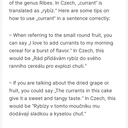
of the genus Ribes. In Czech, „currant“ ⁢is
translated‍ as „rybíz.“ Here are ⁢some‍ tips on
how to use „currant“ in⁣ a sentence correctly:
– When referring to the small round fruit, you ​
can say‌ „I love to add currants to my morning
cereal‍ for a burst of flavor.“ In Czech, this
would be „Rád ‌přidávám rybíz⁤ do svého
ranního‌ cereálu pro explozi chuti.“
– ⁢If you are talking about the dried⁣ grape‌ or
fruit, ⁤you could say „The currants in this cake
give it ‌a sweet and ⁣tangy‌ taste.“ In Czech, ​this
would be ⁢“Rybízy⁣ v tomto moučníku mu
dodávají sladkou ⁣a kyselou‍ chuť.“