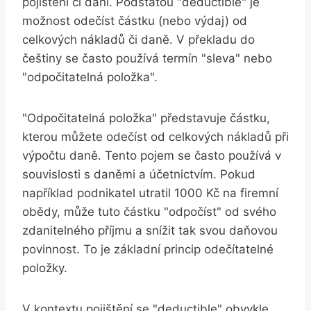
pojištění či daní. Podstatou "deductible" je
možnost odečíst částku (nebo výdaj) od
celkových nákladů či daně. V překladu do
češtiny se často používá termín "sleva" nebo
"odpočitatelná položka".
"Odpočitatelná položka" představuje částku,
kterou můžete odečíst od celkových nákladů při
výpočtu daně. Tento pojem se často používá v
souvislosti s daněmi a účetnictvím. Pokud
například podnikatel utratil 1000 Kč na firemní
obědy, může tuto částku "odpočíst" od svého
zdanitelného příjmu a snížit tak svou daňovou
povinnost. To je základní princip odečítatelné
položky.
V kontextu pojištění se "deductible" obvykle