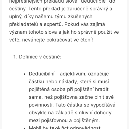
nejpřesnějších překladů slova "deductible" do
češtiny. Tento překlad je zaručeně správný a
úplný, díky našemu týmu zkušených
překladatelů a expertů. Pokud vás zajímá
význam tohoto slova a jak ho správně použít ve
větě, neváhejte pokračovat ve čtení!
Definice v češtině:
Deducibilní – adjektivum, označuje
částku nebo náklady, které si musí
pojištěná osoba při pojištění hradit
sama, než pojišťovna začne plnit své
povinnosti. Tato částka se vypočítává
obvykle na základě smluvní dohody
mezi pojišťovnou a pojištěným.
Mohli by také říct odpovědnost