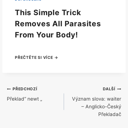
This Simple Trick
Removes All Parasites
From Your Body!
Navigace
PŘEDCHOZÍ
DALŠÍ
Překlad“ newt „
Význam slova: waiter
pro
– Anglicko-Český
příspěvek
Překladač