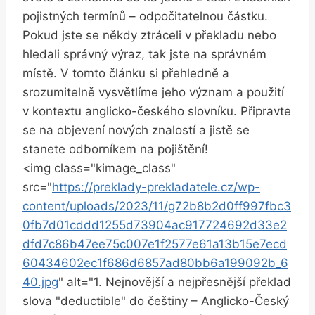
pojistných termínů – odpočitatelnou částku.
Pokud jste se někdy ztráceli v překladu nebo
hledali správný výraz, tak jste na správném
místě. V tomto článku si přehledně a
srozumitelně vysvětlíme jeho význam a použití
v kontextu anglicko-českého slovníku. Připravte
se na objevení nových znalostí a jistě se
stanete odborníkem na pojištění!
<img class="kimage_class"
src="
https://preklady-prekladatele.cz/wp-
content/uploads/2023/11/g72b8b2d0ff997fbc3
0fb7d01cddd1255d73904ac917724692d33e2
dfd7c86b47ee75c007e1f2577e61a13b15e7ecd
60434602ec1f686d6857ad80bb6a199092b_6
40.jpg
" alt="1. Nejnovější a nejpřesnější překlad
slova "deductible" do češtiny – Anglicko-Český