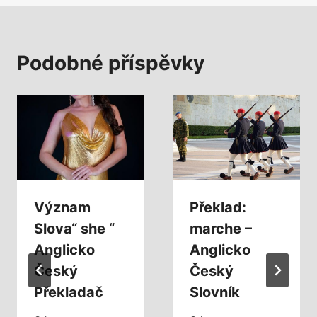
Podobné příspěvky
Význam
Překlad:
Slova“ she “
marche –
Anglicko
Anglicko
Český
Český
Překladač
Slovník