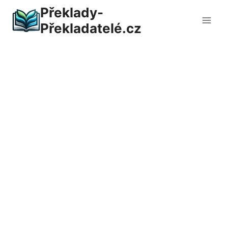
Přeskočit
Překlady-
na
Překladatelé.cz
obsah