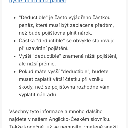
byste měli mít na paměti
:
"Deductible" je často vyjádřeno částkou
peněz, která musí být zaplacena předtím,
než bude pojišťovna plnit nárok.
Částka "deductible" se obvykle stanovuje
při uzavírání pojištění.
Vyšší "deductible" znamená nižší pojištění,
ale nižší prémie.
Pokud máte vyšší "deductible", budete
muset zaplatit větší částku při vzniku
škody, než se pojišťovna rozhodne vám
vyplatit náhradu.
Všechny tyto informace a mnoho dalšího
najdete v našem Anglicko-Českém slovníku.
Takže konečně, už se nemusíte zmateně snažit