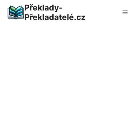
Přeskočit
Překlady-
na
Překladatelé.cz
obsah