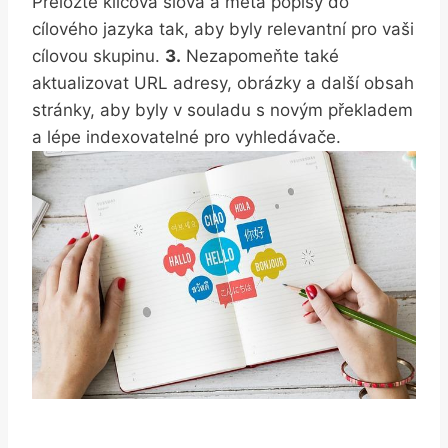
Přeložte ⁤klíčová slova a ⁣meta popisy do
cílového jazyka tak, aby byly relevantní pro vaši
⁢cílovou skupinu.
3.
Nezapomeňte také
aktualizovat URL adresy, obrázky a další obsah⁢
stránky, ⁤aby byly v souladu s novým překladem
a lépe⁢ indexovatelné pro vyhledávače.