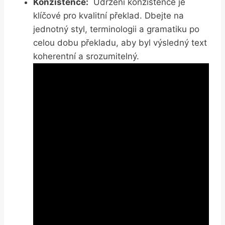
Konzistence:
⁢ Udržení konzistence je
klíčové pro kvalitní ‌překlad. Dbejte na
jednotný styl, terminologii a⁤ gramatiku po
celou dobu překladu, aby ‍byl výsledný text
koherentní ⁢a srozumitelný.