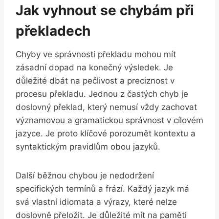
Jak vyhnout se chybám při
překladech
Chyby ve správnosti překladu ‌mohou mít
zásadní dopad ⁣na ⁢konečný výsledek. Je
důležité dbát‌ na pečlivost a preciznost v
procesu překladu. Jednou z častých chyb je
doslovný⁤ překlad, který nemusí vždy zachovat
‌významovou ​a gramatickou správnost v cílovém
jazyce. Je proto klíčové ​porozumět kontextu a
syntaktickým pravidlům obou jazyků.
Další běžnou chybou je⁣ nedodržení
specifických termínů a ​frází. Každý jazyk má‍
svá vlastní idiomata a výrazy,‌ které‍ nelze
doslovně přeložit.⁣ Je důležité mít na ​paměti