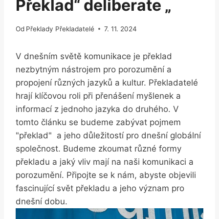
Překlad“ deliberate „
Od
Překlady Překladatelé
7. 11. 2024
V dnešním světě komunikace je překlad
nezbytným⁤ nástrojem pro porozumění a⁤
propojení různých jazyků a kultur. Překladatelé
hrají klíčovou roli při přenášení myšlenek⁤ a ​
informací z jednoho jazyka do ⁣druhého. V‍
tomto článku se budeme zabývat pojmem ⁢
"překlad" ⁣ a ⁤jeho důležitostí pro dnešní‍ globální
⁣společnost.‍ Budeme zkoumat různé formy
‍překladu a ⁢jaký​ vliv mají na naši​ komunikaci‌ a
porozumění. Připojte se k ⁣nám, abyste objevili
fascinující svět překladu a⁢ jeho význam pro
⁢dnešní dobu.