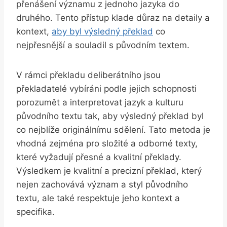
přenášení významu​ z⁣ jednoho jazyka do
druhého. Tento přístup klade důraz ‌na detaily⁣ a
kontext,
aby ​byl ⁣výsledný překlad
co
nejpřesnější ‍a souladil s původním textem.
V rámci⁣ překladu ‍deliberátního ​jsou
překladatelé vybíráni podle jejich schopnosti
porozumět a interpretovat jazyk a kulturu
původního textu ⁢tak, aby výsledný⁣ překlad byl
co nejblíže originálnímu‍ sdělení. Tato metoda je
vhodná zejména pro složité a odborné texty,
⁢které vyžadují přesné ⁣a kvalitní překlady.
Výsledkem je‍ kvalitní⁤ a precizní‌ překlad, který
nejen zachovává význam a styl původního
textu, ‍ale také respektuje jeho kontext a​
specifika.