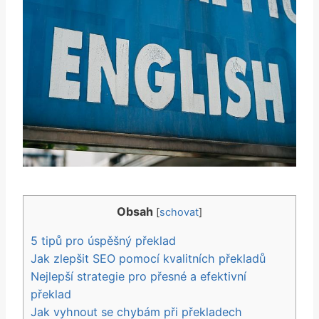
Obsah
[
schovat
]
5 tipů pro úspěšný‍ překlad
Jak zlepšit SEO pomocí kvalitních překladů
Nejlepší strategie ⁤pro přesné ⁤a efektivní
překlad
Jak vyhnout se chybám při překladech