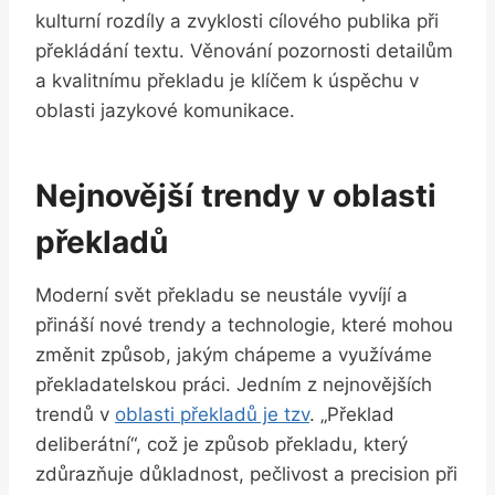
kulturní rozdíly⁣ a zvyklosti cílového‌ publika ⁢při
překládání⁣ textu. Věnování pozornosti detailům
a kvalitnímu překladu je klíčem k⁤ úspěchu v‌
oblasti ⁣jazykové komunikace.
Nejnovější trendy v oblasti
překladů
Moderní svět překladu se neustále vyvíjí a
přináší nové trendy a technologie, ‍které mohou
změnit ‍způsob,​ jakým chápeme a⁢ využíváme
překladatelskou práci. ‌Jedním z nejnovějších
trendů⁢ v
oblasti překladů je tzv
. „Překlad⁤
deliberátní“, což je způsob ‌překladu, který
zdůrazňuje důkladnost, pečlivost a precision při