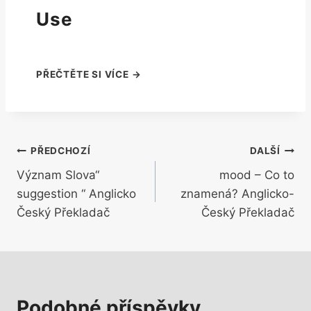
Use
Navigace
PŘEDCHOZÍ
DALŠÍ
Význam Slova“
mood – Co to
pro
suggestion “ Anglicko
znamená? Anglicko-
příspěvek
Český Překladač
Český Překladač
Podobné příspěvky