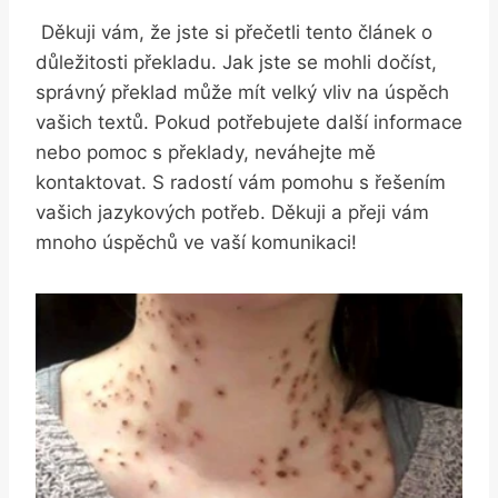
⁤ Děkuji vám, že jste si ⁤přečetli tento⁣ článek o ​​
důležitosti překladu. Jak jste se mohli dočíst,
správný ⁣překlad může mít velký vliv na ‍úspěch
vašich textů. Pokud potřebujete⁢ další informace
nebo pomoc s překlady, neváhejte mě
kontaktovat.⁤ S radostí vám pomohu s řešením
⁤vašich jazykových⁤ potřeb.‍ Děkuji a přeji vám
mnoho úspěchů ve vaší komunikaci!