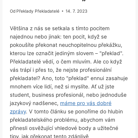
Od
Překlady Překladatelé
14. 7. 2023
Většina z nás se setkala s tímto pocitem
najednou nebo jinak: ten pocit, když se
pokoušíte překonat neuchopitelnou překážku,
kterou lze označit jediným slovem – "překlad".
Překladatelé vědí, o čem mluvím. Ale co když
vás trápí i přes to, že nejste profesionální
překladatel? Ano, toto "překlad" ennui zasahuje
mnohem více lidí, než si myslíte. Ať už jste
student, business profesionál, nebo jednoduše
jazykový nadšenec,
máme pro vás dobré
zprávy
. V tomto článku se ponoříme do hlubin
překladatelského problému, abychom vám
přinesli osvěžující vhledové body a užitečné
tipy, jak překonat tento zdánlivě