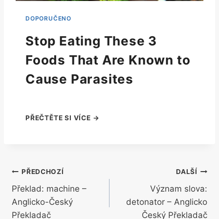
Stop Eating These 3
Foods That Are Known to
Cause Parasites
Navigace
PŘEDCHOZÍ
DALŠÍ
Překlad: machine –
Význam slova:
pro
Anglicko-Český
detonator – Anglicko
příspěvek
Překladač
Český Překladač