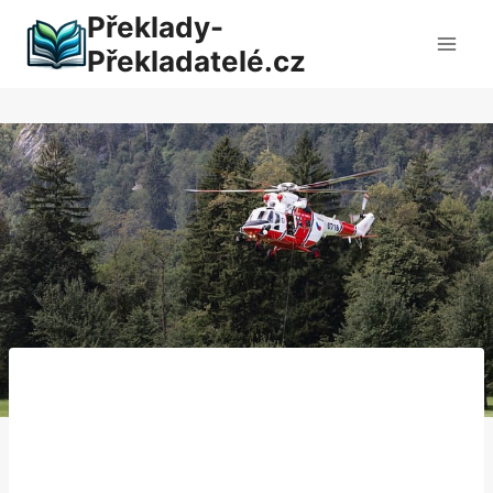
Přeskočit
Překlady-
na
Překladatelé.cz
obsah