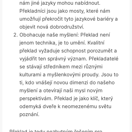
nám jiné jazyky mohou nabídnout.
Překladníci jsou jako mosty, které nám
umožňují překročit tyto jazykové bariéry a
objevit nová dobrodružství.
Obohacuje naše myšlení: Překlad není
jenom technika, je to umění. Kvalitní
překlad vyžaduje schopnost porozumět a
vyjádřit ten správný význam. Překladatelé
se stávají středníkem mezi různými
kulturami a myšlenkovými proudy. Jsou to
ti, kdo vnášejí novou dimenzi do našeho
myšlení a otevírají naši mysl novým
perspektivám. Překlad je jako klíč, který
odemyká dveře k neomezenému světu
poznání.
Překlad je tedy nezbytným řešením pro