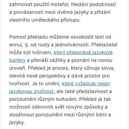
zahrnovat použití metafor, hledání podobností
a provázaností mezi dvěma jazyky a přidání
vlastního uměleckého přístupu.
Pomocí překladu můžeme osvobodit text od
ennui, tj. od nudy a jednotvárnosti. Překladatel
může být tvůrcem,
který překonává jazykové
bariéry
a přenáší zážitky a poznání na novou
úroveň. Překlad je proces, který oživuje slova,
otevírá nové perspektivy a dává prostor pro
tvořivost. Je to umění,
které vyžaduje nejen
jazykovou zručnost
, ale také představivost a
porozumění různým kulturám. Překlad je tak
možností odkrovnit svět novými způsoby a
dosáhnout porozumění mezi různými lidmi a
jazyky.