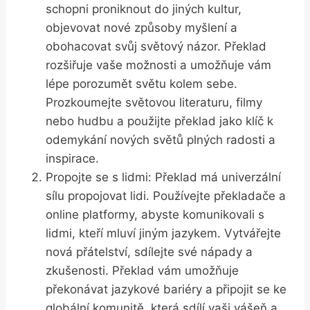
schopni proniknout do jiných kultur,
objevovat nové způsoby myšlení a
obohacovat svůj světový názor. Překlad
rozšiřuje vaše možnosti a umožňuje vám
lépe porozumět světu kolem sebe.
Prozkoumejte světovou literaturu, filmy
nebo hudbu a použijte překlad jako klíč k
odemykání nových světů plných radosti a
inspirace.
Propojte se s lidmi: Překlad má univerzální
sílu propojovat lidi. Používejte překladače a
online platformy, abyste komunikovali s
lidmi, kteří mluví jiným jazykem. Vytvářejte
nová přátelství, sdílejte své nápady a
zkušenosti. Překlad vám umožňuje
překonávat jazykové bariéry a připojit se ke
globální komunitě, která sdílí vaši vášeň a