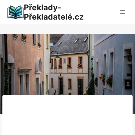
Přeskočit
Překlady-
na
Překladatelé.cz
obsah