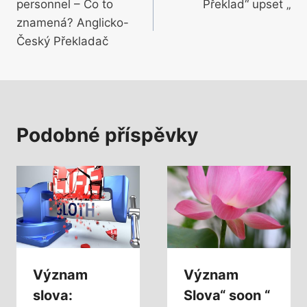
personnel – Co to
Překlad“ upset „
pro
znamená? Anglicko-
příspěvek
Český Překladač
Podobné příspěvky
Význam
Význam
slova:
Slova“ soon “