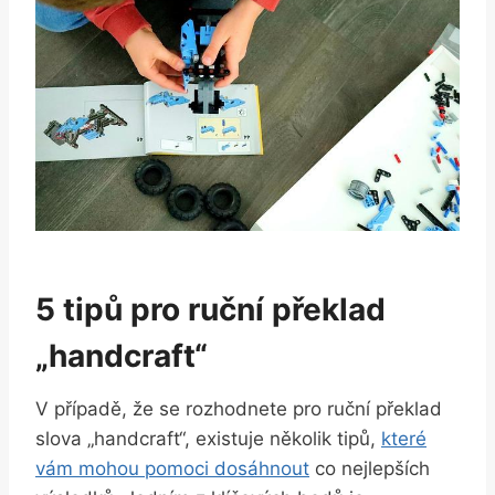
5 tipů pro ruční překlad
„handcraft“
V případě, že se rozhodnete pro ruční překlad
slova „handcraft“, existuje několik tipů,
které
vám mohou pomoci dosáhnout
co nejlepších