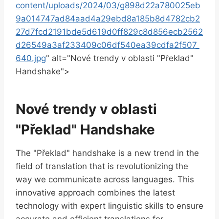
content/uploads/2024/03/g898d22a780025eb
9a014747ad84aad4a29ebd8a185b8d4782cb2
27d7fcd2191bde5d619d0ff829c8d856ecb2562
d26549a3af233409c06df540ea39cdfa2f507_
640.jpg
" alt="Nové trendy v oblasti "Překlad"
Handshake">
Nové trendy v oblasti
"Překlad" Handshake
The "Překlad" handshake is a new trend in the
field of translation that is revolutionizing the
way we communicate across languages. This
innovative approach combines the latest
technology with expert linguistic skills to ensure
accurate and efficient translations for