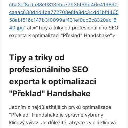
cba2cf8cda88e9813ebc77935f69d46e419890
caaac638d4d4ba772708e8fa8dc34dd1bf4465
58abf516c147b3f0099af431ef0cb2c8320ac_6
40.jpg
" alt="Tipy a triky od profesionálního SEO
experta k optimalizaci "Překlad" Handshake">
Tipy a triky od
profesionálního SEO
experta k optimalizaci
"Překlad" Handshake
Jedním z nejdůležitějších prvků optimalizace
"Překlad" Handshake je správně vybraný
klíčový výraz. Je důležité, abyste zvolili klíčová