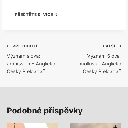
Navigace
PŘEDCHOZÍ
DALŠÍ
Význam slova:
Význam Slova“
pro
admission – Anglicko-
mollusk “ Anglicko
příspěvek
Český Překladač
Český Překladač
Podobné příspěvky