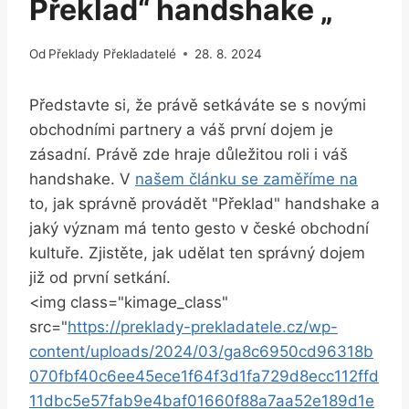
Překlad“ handshake „
Od
Překlady Překladatelé
28. 8. 2024
Představte si, že právě setkáváte se s novými
obchodními partnery a váš první dojem je
zásadní. Právě zde hraje důležitou roli i váš
handshake. V
našem článku se zaměříme na
to, jak správně provádět "Překlad" handshake a
jaký význam má tento gesto v české obchodní
kultuře. Zjistěte, jak udělat ten správný dojem
již od první setkání.
<img class="kimage_class"
src="
https://preklady-prekladatele.cz/wp-
content/uploads/2024/03/ga8c6950cd96318b
070fbf40c6ee45ece1f64f3d1fa729d8ecc112ffd
11dbc5e57fab9e4baf01660f88a7aa52e189d1e