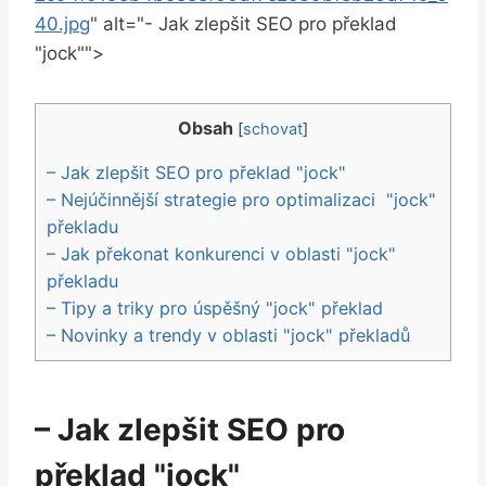
40.jpg
" alt="- Jak zlepšit SEO pro ⁢překlad ​
"jock"">
Obsah
[
schovat
]
– Jak zlepšit SEO‍ pro ‌překlad "jock"
– Nejúčinnější strategie pro optimalizaci ​ "jock"
překladu
– Jak‍ překonat konkurenci ‍v oblasti "jock"
překladu
– Tipy a​ triky pro ​úspěšný "jock" překlad
– Novinky‌ a trendy⁢ v oblasti "jock" překladů
– Jak zlepšit SEO‍ pro
‌překlad "jock"