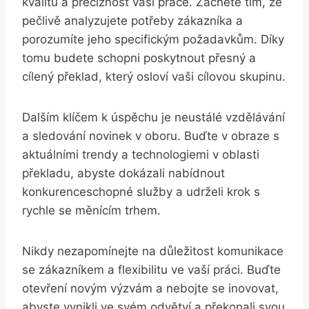
kvalitu a preciznost vaší práce. ⁣Začněte tím, že
pečlivě analyzujete potřeby zákazníka a
porozumíte jeho specifickým požadavkům. ⁣Díky​
tomu budete ‍schopni poskytnout⁣ přesný a
cílený ‍překlad, který osloví vaši cílovou ‌skupinu.
Dalším‍ klíčem k úspěchu ‍je neustálé vzdělávání
a sledování novinek v oboru. Buďte v obraze s⁢
aktuálními trendy a technologiemi v oblasti
překladu, abyste dokázali nabídnout‌
konkurenceschopné služby a udrželi krok s
rychle se měnícím trhem.
Nikdy​ nezapomínejte na důležitost komunikace
⁣se zákazníkem a flexibilitu ve vaší‍ práci. Buďte
‍otevření novým výzvám⁣ a nebojte se inovovat,
abyste vynikli ve svém⁤ odvětví a ‍překonali ⁢svou