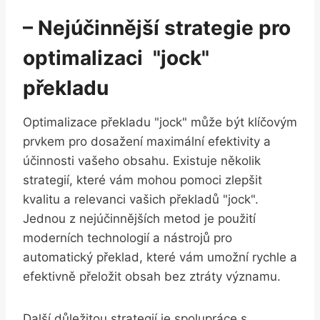
– Nejúčinnější strategie pro
optimalizaci ​ "jock"
překladu
Optimalizace překladu "jock" může‍ být klíčovým
prvkem pro‍ dosažení maximální efektivity a
účinnosti vašeho​ obsahu. Existuje několik
strategií, ​které‍ vám mohou pomoci zlepšit
kvalitu a ​relevanci vašich překladů "jock".⁤
Jednou z ⁤nejúčinnějších metod⁣ je ‌použití
moderních technologií⁢ a nástrojů⁤ pro ​
automatický ⁣překlad, které ‍vám umožní rychle a
efektivně přeložit‌ obsah bez ztráty⁢ významu.
Další důležitou strategií je spolupráce ⁢s‌