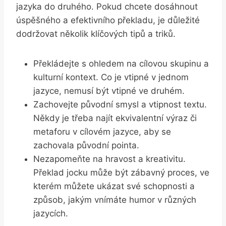
jazyka do druhého. Pokud chcete ⁣dosáhnout
úspěšného⁤ a efektivního ‍překladu, je ‌důležité
dodržovat několik klíčových tipů a⁤ triků.
Překládejte s ohledem na cílovou skupinu ⁣a
⁢kulturní kontext. Co je⁤ vtipné v jednom
jazyce, nemusí být vtipné ve druhém.
Zachovejte původní smysl a vtipnost textu.
Někdy je třeba ⁣najít ekvivalentní výraz či‍
metaforu ‌v cílovém jazyce, aby⁣ se
zachovala ⁣původní pointa.
Nezapomeňte na hravost a‍ kreativitu.
Překlad jocku může být zábavný‌ proces, ve
kterém⁢ můžete ukázat své schopnosti ⁤a
‌způsob, jakým vnímáte humor‍ v různých ​
jazycích.