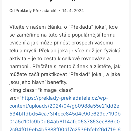
Od
Překlady Překladatelé
14. 4. 2024
Vítejte v našem článku​ o "Překladu" joka", kde
se ⁣zaměříme na tuto‍ stále​ populárnější formu‍
cvičení a jak může přinést‌ prospěch ⁢vašemu⁤
tělu⁣ a ⁢mysli. Překlad joka je⁢ více než ​jen fyzická
aktivita – je to cesta k celkové rovnováze a⁤
harmonii. Přečtěte si tento článek⁤ a zjistěte, jak
můžete začít praktikovat "Překlad" joka", a jaké
jsou ‌jeho hlavní benefity.
<img class="kimage_class"
src="
https://preklady-prekladatele.cz/wp-
content/uploads/2024/04/gb0988a55e21dd2e
534bffdbd54ca73f4ecc845d4c90e629d7190b
01a5d10fc9b0d64ab6f14afe0537853ec886b0
2c94f019eb4b5888f00df7c2539bfeb26d719_6