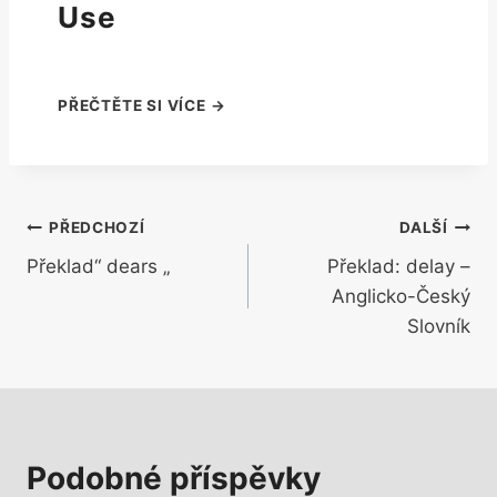
Use
Navigace
PŘEDCHOZÍ
DALŠÍ
Překlad“ dears „
Překlad: delay –
pro
Anglicko-Český
příspěvek
Slovník
Podobné příspěvky