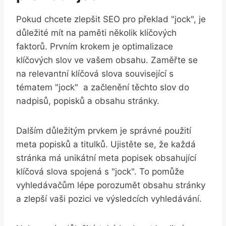
Pokud chcete zlepšit SEO pro překlad "jock", je
důležité ⁤mít na paměti několik⁣ klíčových
faktorů. Prvním ⁣krokem je optimalizace
klíčových slov ve⁤ vašem obsahu. Zaměřte ⁣se
na‍ relevantní klíčová slova související s
tématem⁤ "jock" ‍ a začlenění těchto slov ‍do
nadpisů, popisků a obsahu ⁢stránky.
Dalším důležitým prvkem⁤ je ‍správné ⁣použití
meta popisků a titulků. Ujistěte se, že každá
stránka ⁣má unikátní meta popisek obsahující
klíčová slova spojená s‍ "jock". To pomůže
vyhledávačům lépe porozumět obsahu stránky⁤
a zlepší ‍vaši pozici ve ‌výsledcích⁣ vyhledávání.