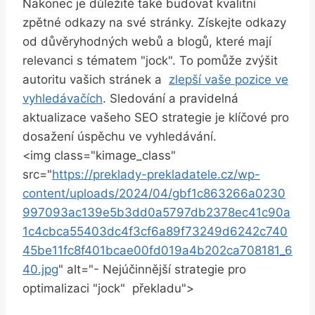
Nakonec je důležité také ⁣budovat​ kvalitní
zpětné odkazy na své ‍stránky. Získejte odkazy
od důvěryhodných webů⁤ a blogů, které mají
relevanci ‍s tématem "jock". To pomůže ⁢zvýšit
autoritu​ vašich ​stránek a ​
zlepší vaše pozice ve
⁤vyhledávačích
.⁤ Sledování a pravidelná
⁣aktualizace ‍vašeho SEO strategie je⁤ klíčové ​pro
dosažení úspěchu ve vyhledávání.
<img class="kimage_class"
src="
https://preklady-prekladatele.cz/wp-
content/uploads/2024/04/gbf1c863266a0230
997093ac139e5b3dd0a5797db2378ec41c90a
1c4cbca55403dc4f3cf6a89f73249d6242c740
45be11fc8f401bcae00fd019a4b202ca708181_6
40.jpg
" ‌alt="- Nejúčinnější strategie pro
⁣optimalizaci "jock" ⁣ překladu">