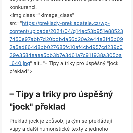
konkurenci.
<img class="kimage_class"
src="
https://preklady-prekladatele.cz/wp-
content/uploads/2024/04/g14ec53b951e88523
7450e97abb7d20bdbda56d20e2e44e3f45b09
2a5ed864d8bb027685fc10af4cbd957cd239c0
39e3584eaee5bb3b7e3d61a7c911938a305ba
_640.jpg
" alt="- Tipy ⁣a triky⁢ pro⁣ úspěšný "jock"
překlad">
– Tipy a​ triky pro ​úspěšný
"jock" překlad
Překlad jock je ⁣způsob, ⁢jakým se překládají
vtipy a další humoristické texty z jednoho