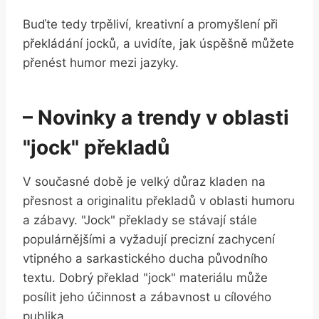
Buďte⁣ tedy‍ trpěliví, kreativní a promyšlení při
překládání jocků, ⁢a uvidíte, jak úspěšně můžete
přenést humor mezi ​jazyky.
– Novinky‌ a trendy⁢ v oblasti
"jock" překladů
V současné ​době je velký důraz kladen na
přesnost a originalitu překladů v oblasti ‌humoru
a zábavy. "Jock" překlady ⁤se stávají⁢ stále
populárnějšími a vyžadují precizní zachycení
vtipného a sarkastického ducha původního
textu.​ Dobrý překlad "jock" materiálu může
posílit⁢ jeho účinnost a ⁣zábavnost u cílového
publika.