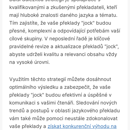
kvalifikovanými ‌a zkušenými⁤ překladateli,​ kteří
mají hluboké znalosti daného jazyka a tématu.
Tím zajistíte, že vaše překlady "jock" budou
přesné, komplexní⁤ a odpovídající potřebám vaší
cílové skupiny. V ‌neposlední řadě je klíčové
pravidelné revize ​a aktualizace překladů "jock",
abyste udrželi⁤ kvalitu a relevanci obsahu⁢ vždy​
na vysoké úrovni.
Využitím​ těchto ⁣strategií můžete dosáhnout
optimálního výsledku a zabezpečit, že vaše‍
překlady "jock" budou efektivní⁣ a úspěšné v
komunikaci s‌ vašimi čtenáři. Sledování nových
trendů a postupů​ v oblasti jazykového překladu
vám také⁤ může pomoci neustále zdokonalovat
vaše⁣ překlady a‍
získat konkurenční⁤ výhodu na