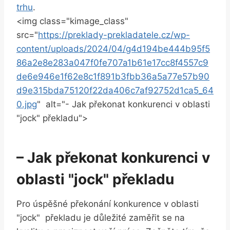
trhu
.
<img class="kimage_class" ‍
src="
https://preklady-prekladatele.cz/wp-
content/uploads/2024/04/g4d194be444b95f5
86a2e8e283a047f0fe707a1b61e17cc8f4557c9
de6e946e1f62e8c1f891b3fbb36a5a77e57b90
d9e315bda75120f22da406c7af92752d1ca5_64
0.jpg
" ‌ alt="- Jak překonat konkurenci v oblasti​
"jock" překladu">
– Jak‍ překonat konkurenci ‍v
oblasti "jock" překladu
Pro úspěšné překonání konkurence v oblasti ⁢
"jock" ⁤ překladu je důležité ‌zaměřit se na