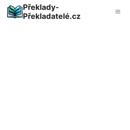
Přeskočit
Překlady-
na
Překladatelé.cz
obsah