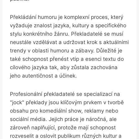
Překládání humoru je komplexní proces,‍ který
vyžaduje⁣ znalost jazyka, kultury a specifického‍
stylu konkrétního žánru. Překladatelé se musí
neustále vzdělávat ​a udržovat‍ krok ‌s aktuálními
trendy v oblasti humoru a zábavy.⁣ Důležité je
také schopnost přenést vtip a ​esenci⁢ textu do
cílového jazyka tak, ‍aby zůstala zachována
jeho autentičnost a účinek.
Profesionální ‍překladatelé se specializací na ⁤
"jock" překlady jsou klíčovým prvkem v⁤ tvorbě
obsahu pro komediální show, reklamy nebo
sociální ‌média. Jejich práce je náročná, ale
zároveň naplňující,⁤ protože mají schopnost
rozveselit⁢ a oslovit publikum‍ různých kultur a