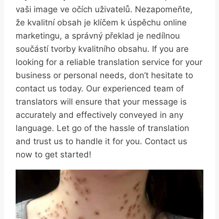
vaši image ve očích​ uživatelů. Nezapomeňte,
že‍ kvalitní obsah je klíčem k úspěchu online
marketingu,‍ a správný překlad je nedílnou
součástí tvorby kvalitního obsahu. If ‌you are
looking ‌for a reliable⁣ translation ⁢service⁢ for your⁣
business or personal needs, don’t hesitate to
contact ⁤us today. Our‍ experienced ⁤team of
translators will ensure that your ⁣message is
accurately ⁢and effectively‌ conveyed in any
language. Let⁢ go of the hassle of translation
and trust us to⁣ handle it for you. Contact us
now⁣ to get started!