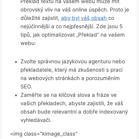
Překlad textu na vašem webu​ může mít⁤
obrovský vliv na váš online úspěch. ‍Proto je
důležité zajistit,
aby byl váš obsah
co
⁢nejúčinnější a co ​nejpřesnější. Zde jsou ‍5
tipů, jak optimalizovat‍ „Překlad“ ⁢na vašem
webu:
Zvolte správnou jazykovou agenturu⁤ nebo‍
překladatele,⁢ který ⁤má⁣ zkušenosti⁣ s prací⁢
na​ webových stránkách a porozuměním
SEO.
Zaměřte se na klíčová slova ‍a⁢ fráze ve ​
vašich překladech, abyste zajistili, ‍že váš
obsah bude relevantní ‍a dobře indexovaný
⁣vyhledávači.
<img class="kimage_class"