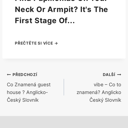
Neck Or Armpit? It's The
First Stage Of...
Navigace
PŘEDCHOZÍ
DALŠÍ
Co Znamená guest
vibe – Co to
pro
house ? Anglicko-
znamená? Anglicko
příspěvek
Český Slovník
Český Slovník