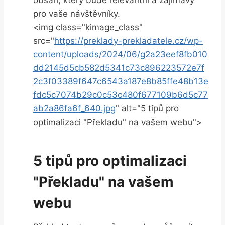
pro vaše ‌návštěvníky.
<img class="kimage_class"
src="
https://preklady-prekladatele.cz/wp-
content/uploads/2024/06/g2a23eef8fb010
dd2145d5cb582d5341c73c896223572e7f
2c3f03389f647c6543a187e8b85ffe48b13e
fdc5c7074b29c0c53c480f677109b6d5c77
ab2a86fa6f_640.jpg
" alt="5 ⁣tipů ​pro
optimalizaci "Překladu" na ​vašem webu">
5 tipů pro optimalizaci
"Překladu" na ‌vašem
webu