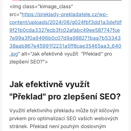
<img class="kimage_class"
src="
https://preklady-prekladatele.cz/wp-
content/uploads/2024/06/g024fbf3dd1a3defdf
9f21b0cda3327ecb3fc02afabc49ee587747fce
7e99a3f0a9496b0c07d9a988271baa7b53343
38aab867e45991f2231a5ff8cae35465aa3_640
.jpg
" alt="Jak ⁢efektivně využít ⁢ "Překlad" pro
zlepšení ​SEO?">
Jak efektivně využít
"Překlad" ⁣pro zlepšení SEO?
Využití efektivního překladu může ‍být klíčovým
prvkem pro optimalizaci SEO vašich webových⁢
stránek. Překlad není⁣ pouhým ‍doslovným