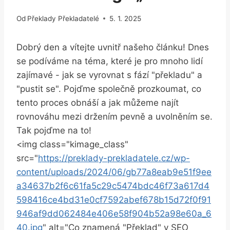
Od
Překlady Překladatelé
5. 1. 2025
Dobrý ⁣den⁢ a vítejte ‌uvnitř našeho článku! Dnes
se podíváme na téma, které je pro mnoho lidí
zajímavé -⁢ jak se ⁢vyrovnat s⁢ fází "překladu" a⁢
"pustit⁣ se". Pojďme společně prozkoumat,⁣ co⁤
tento​ proces ⁣obnáší a jak ‌můžeme najít
⁣rovnováhu ‌mezi držením pevně ‌a uvolněním ​se.
Tak pojďme⁣ na to!
<img class="kimage_class" ⁣
src="
https://preklady-prekladatele.cz/wp-
content/uploads/2024/06/gb77a8eab9e51f9ee
a34637b2f6c61fa5c29c5474bdc46f73a617d4
598416ce4bd31e0cf7592abef678b15d72f0f91
946af9dd062484e406e58f904b52a98e60a_6
40.jpg
" alt="Co znamená "Překlad" v⁢ SEO