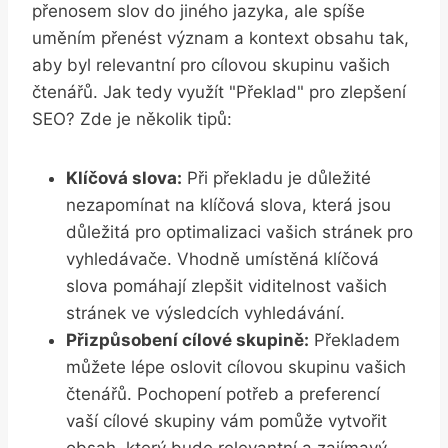
přenosem⁤ slov do jiného jazyka, ale ‌spíše
uměním přenést⁣ význam‍ a kontext obsahu tak,⁢
aby byl relevantní ⁣pro cílovou skupinu vašich ​
čtenářů.‌ Jak tedy využít "Překlad" pro zlepšení
SEO? ⁢Zde je několik tipů:
Klíčová slova:
Při překladu je důležité
nezapomínat⁤ na klíčová⁤ slova, ​která jsou
⁤důležitá pro optimalizaci vašich stránek ⁣pro
⁣vyhledávače. Vhodně umístěná ⁢klíčová
slova‍ pomáhají zlepšit ​viditelnost vašich
stránek ve⁤ výsledcích vyhledávání.
Přizpůsobení⁤ cílové skupině:
‍Překladem⁤
můžete lépe oslovit cílovou skupinu vašich
‍čtenářů. ‍Pochopení potřeb a ⁣preferencí
vaší cílové skupiny vám pomůže ⁤vytvořit
obsah,⁣ který bude relevantní​ a ⁢zajímavý