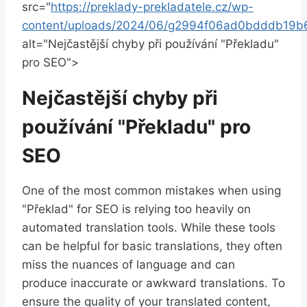
src="
https://preklady-prekladatele.cz/wp-
content/uploads/2024/06/g2994f06ad0bdddb19
⁤alt="Nejčastější​ chyby ⁣při používání "Překladu"
⁤pro SEO">
Nejčastější‌ chyby při
používání "Překladu" pro
SEO
One ​of the most common mistakes when using
"Překlad" for ‌SEO is ⁣relying too heavily on
automated translation tools. While these tools
can be ⁣helpful for basic translations, they often
‍miss ⁢the nuances of language and can
produce inaccurate or awkward translations.‍ To
⁢ensure the quality of ⁢your translated content,