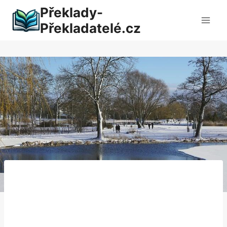
Přeskočit
Překlady-
na
Překladatelé.cz
obsah