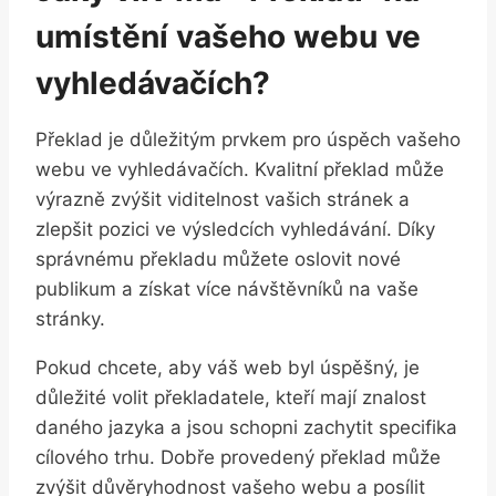
umístění⁤ vašeho ​webu ve‍
vyhledávačích?
Překlad je důležitým prvkem pro úspěch vašeho‍
webu ve vyhledávačích. Kvalitní překlad může
výrazně zvýšit viditelnost vašich stránek a
zlepšit ‍pozici ve výsledcích vyhledávání. Díky​
správnému překladu ⁢můžete oslovit nové
⁢publikum a ‌získat ⁤více ​návštěvníků na⁣ vaše
stránky.
Pokud chcete, aby ​váš ‌web ‍byl úspěšný, je​
důležité ⁣volit překladatele, kteří‍ mají znalost
daného jazyka a jsou schopni​ zachytit specifika
⁤cílového ⁢trhu. Dobře provedený překlad⁣ může⁣
zvýšit‍ důvěryhodnost vašeho webu a posílit⁢