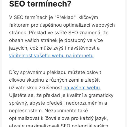
SEO termínech?
V⁣ SEO termínech je "Překlad" ‌ klíčovým
⁤faktorem⁤ pro úspěšnou ‌optimalizaci webových‍
stránek.‌ Překlad⁢ ve ‌světě SEO ‌znamená,​ že
obsah vašich stránek je dostupný ve více
jazycích, což může zvýšit⁤ návštěvnost a
viditelnost vašeho webu na internetu
.
Díky ‍správnému ⁤překladu můžete oslovit
⁢cílovou skupinu ⁤z různých ‍zemí ⁢a zlepšit⁢
uživatelskou zkušenost
na⁢ vašem webu
.
Ujistěte se, že ⁤překlad je kvalitní ​a gramaticky
správný,‌ abyste⁢ předešli nedorozuměním a
nepřesnostem. Nezapomeňte také
optimalizovat klíčová slova pro každý ‌jazyk,
abyste maximalizovali⁢ SEO potenciál vašich