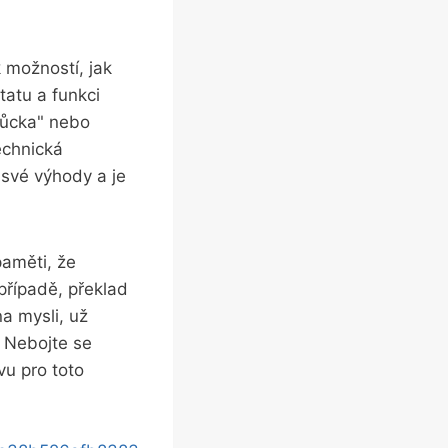
 možností, jak
tatu a funkci
můcka" nebo
echnická
své výhody a je
paměti, že
případě, překlad
a mysli, už
. Nebojte se
vu pro toto