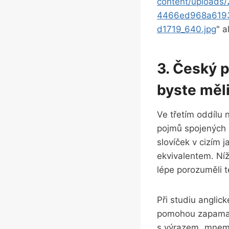
content/upload
4466ed968a6193
d1719_640.jpg
" a
3. Český p
byste měli
Ve třetím oddílu
pojmů spojených 
slovíček v cizím 
ekvivalentem. Ní
lépe porozuměli t
Při studiu angli
pomohou zapamato
s výrazem „mnem