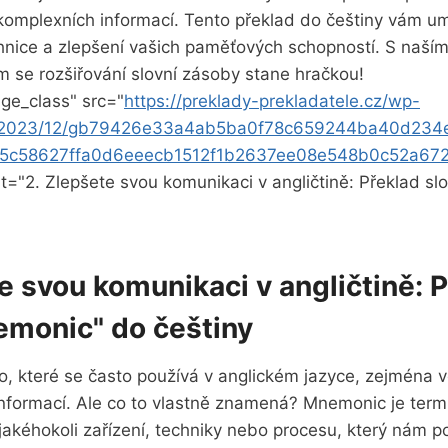
komplexních informací. Tento překlad do češtiny vám u
chnice a zlepšení vašich paměťových schopností. S naší
 se rozšiřování slovní zásoby stane hračkou!
ge_class" src="
https://preklady-prekladatele.cz/wp-
s/2023/12/gb79426e33a4ab5ba0f78c659244ba40d23
5c58627ffa0d6eeecb1512f1b2637ee08e548b0c52a67
lt="2. Zlepšete svou komunikaci v angličtině: Překlad s
e svou komunikaci v angličtině: 
emonic" do češtiny
, které se často používá v anglickém jazyce, zejména ve
formací. Ale co to vlastně znamená? Mnemonic je termí
jakéhokoli zařízení, techniky nebo procesu, který nám 