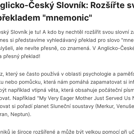
glicko-Český Slovník: Rozšířte s
překladem "mnemonic"
ký Slovník je tu! A kdo by nechtěl rozšířit svou slovní
Dnes si představíme vyhledávaný překlad pro slovo "mn
 slyšeli, ale nevíte přesně, co znamená. V Anglicko-Čes
a přesný překlad!
, který se často používá v oblasti psychologie a paměť
ku nebo pomůcku, která nám pomáhá zapamatovat si in
 například vtipná věta, která obsahuje počáteční písme
vat. Například "My Very Eager Mother Just Served Us
at si pořadí planet Sluneční soustavy (Merkur, Venuš
Uran, Neptun).
iků je široce rozšířené a může být velkou pomocí při u