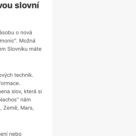
vou slovní
 zásobu o nová
emonic". Možná
kém Slovníku máte
ových technik.
formace.
na slov, která si
 Nachos" nám
e, Země, Mars,
čení nebo