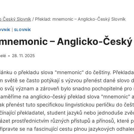
o Český Slovník
/
Překlad: mnemonic – Anglicko-Český Slovník
OVNÍK
|
SLOVNÍK
 mnemonic – Anglicko-Český
telé
28. 11. 2025
lánku o překladu slova "mnemonic" do češtiny. Překladat
 světě se často potýkají s výzvou přenést dané slovo d
o svůj význam a zároveň bylo snadno pochopitelné pro m
zaměříme na anglicko-český překlad slova "mnemonic"
ak přenést tuto specifickou lingvistickou perličku do češ
ačínající překladatel, student jazyků nebo jednoduše z
et prostřednictvím různých přístupů a přínosů, které p
Připravte se na fascinující cestu plnou jazykových odhalen