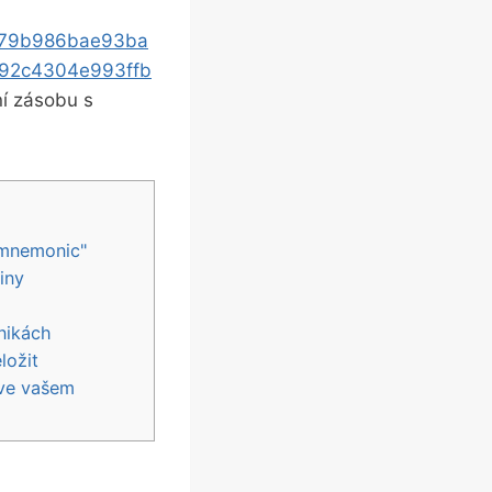
279b986bae93ba
92c4304e993ffb
ní zásobu s
"mnemonic"
iny
nikách
ložit
 ve vašem