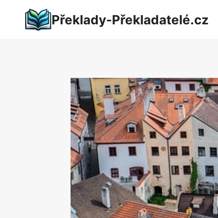
Přeskočit
Překlady-Překladatelé.cz
na
obsah