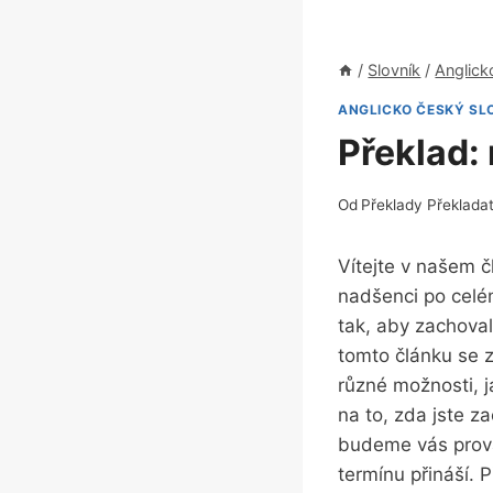
/
Slovník
/
Anglick
ANGLICKO ČESKÝ SL
Překlad:
Od
Překlady Překlada
Vítejte v našem č
nadšenci po celém
tak, aby zachoval
tomto článku se 
různé možnosti, j
na to, zda jste z
budeme vás prováz
termínu přináší. 