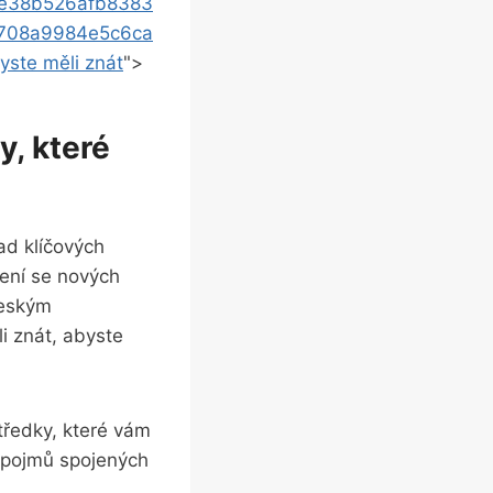
ae38b526afb8383
708a9984e5c6ca
yste měli znát
">
y, které
ad klíčových
ení se nových
českým
i znát, abyste
tředky, které vám
 pojmů spojených