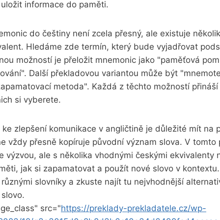
uložit informace do paměti.
monic do češtiny není zcela přesný, ale existuje několik
valent. Hledáme zde termín, který bude vyjadřovat pods
dnou možností je přeložit mnemonic jako "paměťová po
vání". Další překladovou variantou může být "mnemot
zapamatovací metoda". Každá z těchto možností přináší 
ich si vyberete.
ke zlepšení komunikace v angličtině je důležité mít na 
ne vždy přesně kopíruje původní význam slova. V tomto 
 výzvou, ale s několika vhodnými českými ekvivalenty n
ěti, jak si zapamatovat a použít nové slovo v kontextu
různými slovníky a zkuste najít tu nejvhodnější alternati
 slovo.
ge_class" src="
https://preklady-prekladatele.cz/wp-