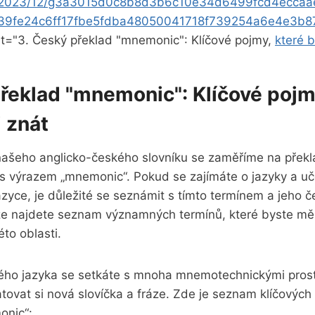
s/2023/12/g3a3015d0c8b8d3b6c10e34d6499fcd4ecca
9fe24c6ff17fbe5fdba48050041718f739254a6e4e3b8
lt="3. Český překlad "mnemonic": Klíčové pojmy,
které b
řeklad "mnemonic": Klíčové pojm
 znát
 našeho anglicko-českého slovníku se zaměříme na překl
s výrazem „mnemonic“. Pokud se zajímáte o jazyky a uč
jazyce, je důležité se seznámit s tímto termínem a jeho 
že najdete seznam významných termínů, které byste měl
éto oblasti.
ckého jazyka se setkáte s mnoha mnemotechnickými pros
vat si nová slovíčka a fráze. Zde je seznam klíčových
onic“: