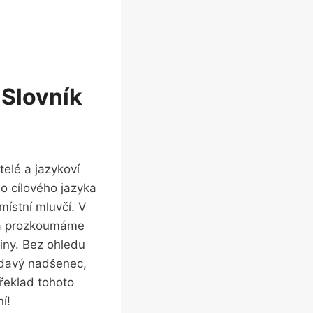
 Slovník
elé a jazykoví
o cílového jazyka
ístní mluvčí. V
 a prozkoumáme
tiny. Bez ohledu
vědavý nadšenec,
řeklad tohoto
í!