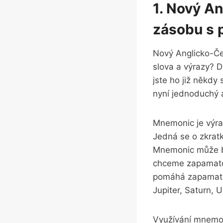
1. Nový An
zásobu s 
Nový Anglicko-Čes
slova a výrazy? 
jste ho již někdy
nyní jednoduchý 
Mnemonic je výraz
Jedná se o zkrat
Mnemonic může být
chceme zapamato
pomáhá zapamatov
Jupiter, Saturn, 
Využívání mnemon