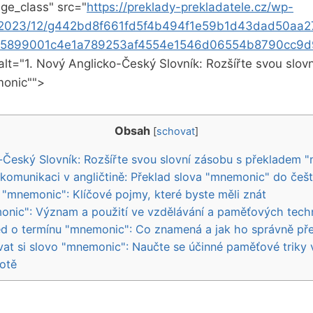
ge_class" src="
https://preklady-prekladatele.cz/wp-
s/2023/12/g442bd8f661fd5f4b494f1e59b1d43dad50aa
55899001c4e1a789253af4554e1546d06554b8790cc9d
 alt="1. Nový Anglicko-Český Slovník: Rozšířte svou slov
onic"">
Obsah
[
schovat
]
-Český Slovník: Rozšířte svou slovní zásobu s překladem 
 komunikaci v angličtině: Překlad slova "mnemonic" do češt
 "mnemonic": Klíčové pojmy, které byste měli znát
onic": Význam a použití ve vzdělávání a paměťových tech
led o termínu "mnemonic": Co znamená a jak ho správně pře
at si slovo "mnemonic": Naučte se účinné paměťové triky
otě