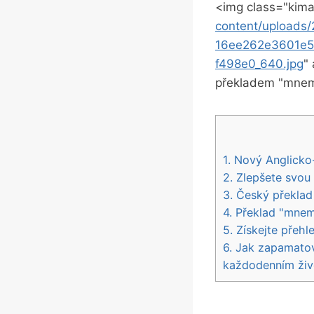
<img class="kima
content/upload
16ee262e3601e
f498e0_640.jpg
"
překladem "mnem
1. Nový Anglicko
2. Zlepšete svou
3. Český překlad
4. Překlad "mnem
5. Získejte přeh
6. Jak zapamatov
každodenním živ