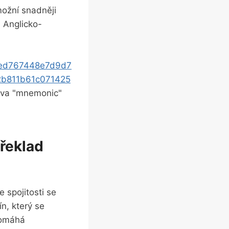
možní snadněji
m Anglicko-
4ed767448e7d9d7
2b811b61c071425
lova "mnemonic"
Překlad
 spojitosti se
n, který se
pomáhá