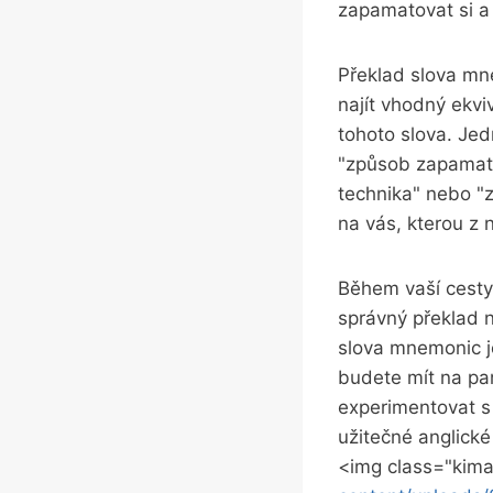
zapamatovat si a 
Překlad slova mne
najít vhodný ekvi
tohoto slova. Je
"způsob zapamato
technika" nebo "
na vás, kterou z n
Během vaší cesty 
správný překlad 
slova mnemonic je
budete mít na pam
experimentovat s 
užitečné anglické
<img class="kima