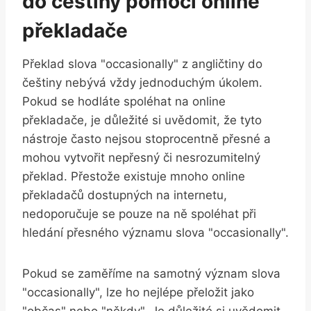
do češtiny pomocí online
překladače
Překlad slova "occasionally" z angličtiny do
češtiny nebývá vždy jednoduchým úkolem.
Pokud se hodláte spoléhat na online
překladače, je důležité si uvědomit, že tyto
nástroje často nejsou stoprocentně přesné a
mohou vytvořit nepřesný či nesrozumitelný
překlad. Přestože existuje mnoho online
překladačů dostupných na internetu,
nedoporučuje se pouze na ně spoléhat při
hledání přesného významu slova "occasionally".
Pokud se zaměříme na samotný význam slova
"occasionally", lze ho nejlépe přeložit jako
"občas" nebo "někdy". Je důležité si uvědomit,