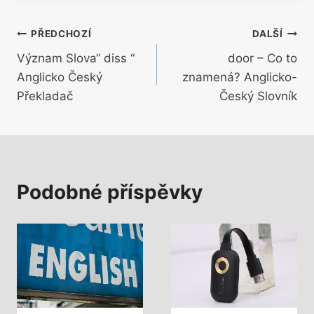
Navigace
PŘEDCHOZÍ
DALŠÍ
Význam Slova“ diss “
door – Co to
pro
Anglicko Český
znamená? Anglicko-
příspěvek
Překladač
Český Slovník
Podobné příspěvky