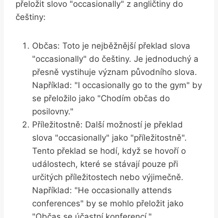
přeložit slovo "occasionally" z angličtiny do
češtiny:
Občas: Toto je nejběžnější překlad slova
"occasionally" do češtiny. Je jednoduchý a
přesně vystihuje význam původního slova.
Například: "I occasionally go to the gym" by
se přeložilo jako "Chodím občas do
posilovny."
Příležitostně: Další možností je překlad
slova "occasionally" jako "příležitostně".
Tento překlad se hodí, když se hovoří o
událostech, které se stávají pouze při
určitých příležitostech nebo výjimečně.
Například: "He occasionally attends
conferences" by se mohlo přeložit jako
"Občas se účastní konferencí."