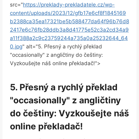
src="
https://preklady-prekladatele.cz/wp-
content/uploads/2023/12/gfb17e6cf8f1845169
b2388ca35ea17321be5b588477da64f96b76d8
2417e6c76fb28ddb3a8d41775e52c3a2cd34a9
a11f388a2c9c23759244a735a0a25232644_64
0.jpg
" alt="5. Přesný a rychlý překlad
"occasionally" z angličtiny do češtiny:
Vyzkoušejte náš online překladač!">
5. Přesný a rychlý překlad
"occasionally" z angličtiny
do češtiny: Vyzkoušejte náš
online překladač!