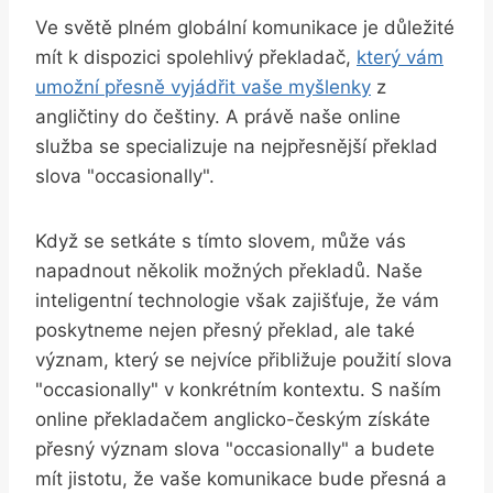
Ve světě plném globální komunikace je důležité
mít k dispozici spolehlivý překladač,
který vám
umožní přesně vyjádřit vaše myšlenky
z
angličtiny do češtiny. A právě naše online
služba se specializuje na nejpřesnější překlad
slova "occasionally".
Když se setkáte s tímto slovem, může vás
napadnout několik možných překladů. Naše
inteligentní technologie však zajišťuje, že vám
poskytneme nejen přesný překlad, ale také
význam, který se nejvíce přibližuje použití slova
"occasionally" v konkrétním kontextu. S naším
online překladačem anglicko-českým získáte
přesný význam slova "occasionally" a budete
mít jistotu, že vaše komunikace bude přesná a