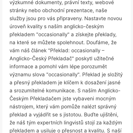
výzkumné dokumenty, právní texty, webové
stránky nebo obchodní prezentace, naše
služby jsou pro vás připraveny. Nastavte novou
úroveň kvality s naším anglicko-českým
překladem "occasionally" a získejte překlady,
na které se můžete spolehnout. Doufáme, že
vám náš článek "Překlad: occasionally –
Anglicko-Český Překladač" poskytl užitečné
informace a pomohl vám lépe porozumět
významu slova "occasionally". Překlad je složitý
a přesný překladem je klíčem k dosažení jasné
a srozumitelné komunikace. S naším Anglicko-
Českým Překladačem jste vybaveni mocným
nástrojem, který vám pomůže nalézt správný
překlad a vyjádřit se s jistotou. Buďte ujištěni,
že náš tým expertních lingvistů stojí za každým
překladem a usiluje o přesnost a kvalitu. S naší