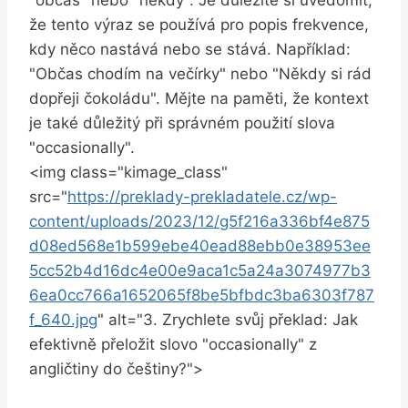
že tento výraz se používá pro popis frekvence,
kdy něco nastává nebo se stává. Například:
"Občas chodím na večírky" nebo "Někdy si rád
dopřeji čokoládu". Mějte na paměti, že kontext
je také důležitý při správném použití slova
"occasionally".
<img class="kimage_class"
src="
https://preklady-prekladatele.cz/wp-
content/uploads/2023/12/g5f216a336bf4e875
d08ed568e1b599ebe40ead88ebb0e38953ee
5cc52b4d16dc4e00e9aca1c5a24a3074977b3
6ea0cc766a1652065f8be5bfbdc3ba6303f787
f_640.jpg
" alt="3. Zrychlete svůj překlad: Jak
efektivně přeložit slovo "occasionally" z
angličtiny do češtiny?">