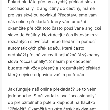
Pokud hledáte přesný a rychlý překlad slova
"occasionally" z angličtiny do češtiny, máme
pro vás skvělou novinku! Představujeme vám
náš online překladač, který vám umožní
okamžitě přeložit toto často používané anglické
slovo do češtiny. Neztrácejte čas listováním v
rozsáhlých slovnících nebo hledáním pomocí
automatických překladačů, které často
nedokáží přesně zachytit nejběžnější významy
slova "occasionally". S naším překladačem
budete mít vždy přesný a srozumitelný překlad,
který nejvíce odpovídá vašim potřebám.
Jak funguje náš online překladač? Je to velmi
jednoduché. Stačí zadat slovo "occasionally"
do přeložitelného pole a klepnout na tlačítko
"Přeložit". Okamžitě získáte český ekvivalent