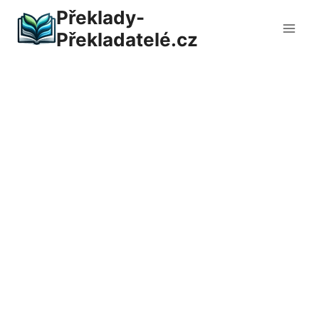
Přeskočit
Překlady-
na
Překladatelé.cz
obsah