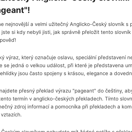
ageant"!
e nejnovější a velmi užitečný Anglicko-Český slovník s
ste si kdy nebyli jisti, jak správně přeložit tento slovník
pověď!
ký výraz, který označuje oslavu, speciální představení n
e se jedná o velkou událost, při které je představena um
řehlídky jsou často spojeny s krásou, elegance a doved
najdete přesný překlad výrazu "pageant" do češtiny, ab
 tento termín v anglicko-českých překladech. Tímto slo
nečný zdroj informací a pomocníka při překladech a kom
vztazích.