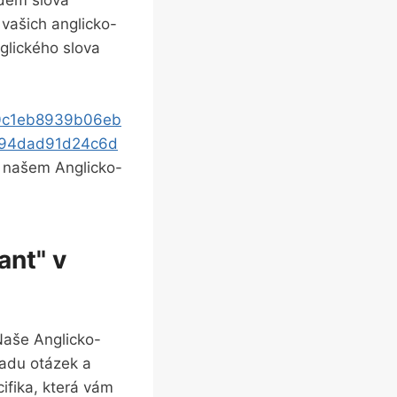
adem slova
 vašich anglicko-
nglického slova
a0c1eb8939b06eb
94dad91d24c6d
 v našem Anglicko-
ant" v
Naše Anglicko-
řadu otázek a
cifika, která vám