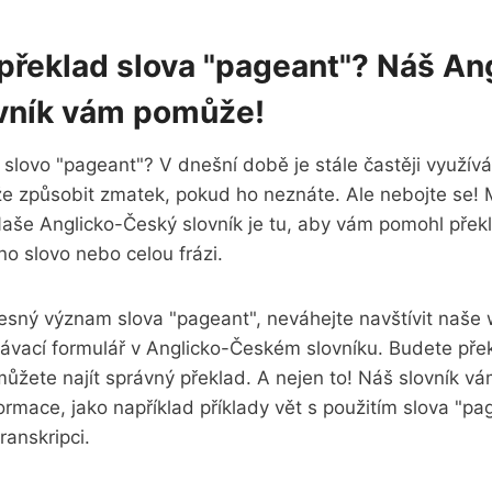
 překlad slova "pageant"? Náš An
vník vám pomůže!
slovo "pageant"? V dnešní době je stále častěji využív
e způsobit zmatek, pokud ho neznáte. Ale nebojte se!
aše Anglicko-Český slovník je tu, aby vám pomohl překl
no slovo nebo celou frázi.
esný význam slova "pageant", neváhejte navštívit naše
ávací formulář v Anglicko-Českém slovníku. Budete přek
ůžete najít správný překlad. A nejen to! Náš slovník v
formace, jako například příklady vět s použitím slova "p
ranskripci.