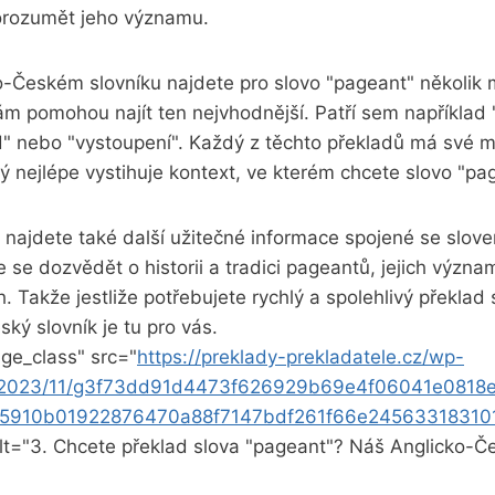
rozumět jeho významu.
-Českém slovníku najdete pro slovo "pageant" několik
ám pomohou najít ten nejvhodnější. Patří sem například 
d" nebo "vystoupení". Každý z těchto překladů má své mí
erý nejlépe vystihuje kontext, ve kterém chcete slovo "pa
 najdete také další užitečné informace spojené se slov
 se dozvědět o historii a tradici pageantů, jejich význam
. Takže jestliže potřebujete rychlý a spolehlivý překlad 
ký slovník je tu pro vás.
ge_class" src="
https://preklady-prekladatele.cz/wp-
s/2023/11/g3f73dd91d4473f626929b69e4f06041e081
5910b01922876470a88f7147bdf261f66e24563318310
alt="3. Chcete překlad slova "pageant"? Náš Anglicko-Č