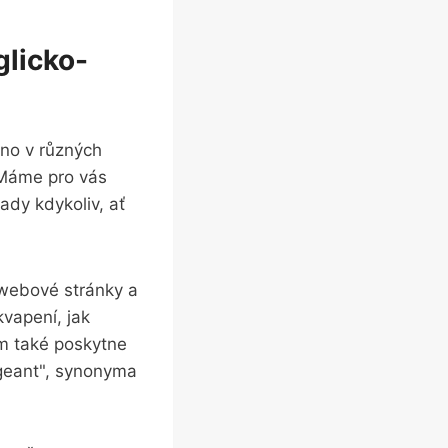
glicko-
áno v různých
 Máme pro vás
ady kdykoliv, ať
 webové stránky a
vapení, jak
ám také poskytne
ageant", synonyma