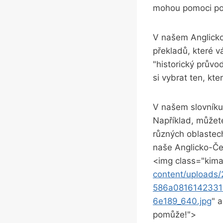
mohou pomoci po
V našem Anglicko
překladů, které v
"historický průvo
si vybrat ten, kt
V našem slovníku
Například, můžete
různých oblastech
naše Anglicko-Čes
<img class="kima
content/upload
586a0816142331
6e189_640.jpg
" 
pomůže!">