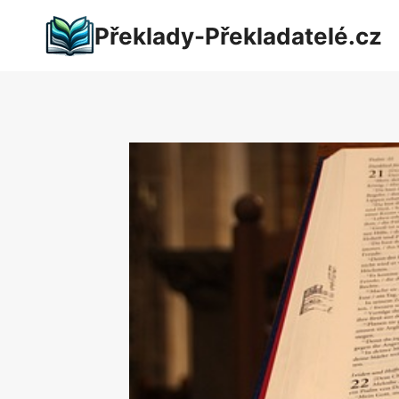
Přeskočit
Překlady-Překladatelé.cz
na
obsah