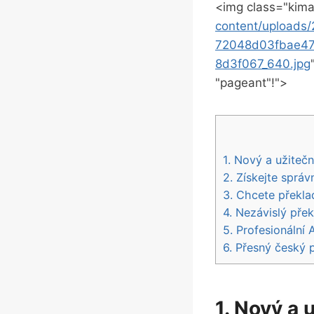
<img class="kima
content/upload
72048d03fbae47
8d3f067_640.jpg
"pageant"!">
1. Nový a užiteč
2. Získejte sprá
3. Chcete překl
4. Nezávislý pře
5. Profesionální
6. Přesný český 
1. Nový a 