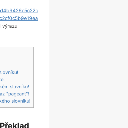
fd4b9426c5c22c
c2cf0c5b9e19ea
d výrazu
slovníku!
že!
kém slovníku!
raz "pageant"!
kého slovníku!
 Překlad