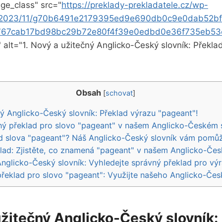
ge_class" src="
https://preklady-prekladatele.cz/wp-
s/2023/11/g70b6491e2179395ed9e690db0c9e0dab52b
67cab17bd98bc29b72e80f4f39e0edbd0e36f735eb53
" alt="1. Nový a užitečný Anglicko-Český slovník: Překla
Obsah
[
schovat
]
ný Anglicko-Český slovník: Překlad výrazu "pageant"!
vný překlad pro slovo "pageant" v našem Anglicko-Českém 
ad slova "pageant"? Náš Anglicko-Český slovník vám pomů
klad: Zjistěte, co znamená "pageant" v našem Anglicko-Čes
 Anglicko-Český slovník: Vyhledejte správný překlad pro vý
překlad pro slovo "pageant": Využijte našeho Anglicko-Čes
užitečný Anglicko-Český slovník: