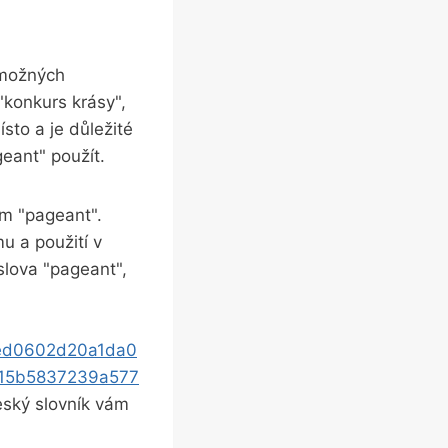
 možných
"konkurs krásy",
sto a je důležité
geant" použít.
em "pageant".
u a použití v
slova "pageant",
8ed0602d20a1da0
15b5837239a577
eský slovník vám