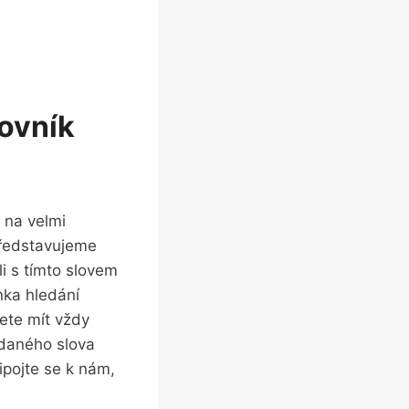
lovník
 na velmi
Představujeme
i s tímto slovem
nka hledání
ete mít vždy
ádaného slova
ipojte se k nám,