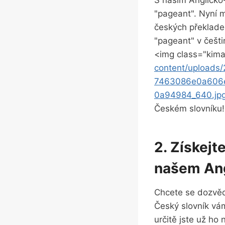
S naším Anglicko
"pageant". Nyní m
českých překladec
"pageant" v češti
<img class="kima
content/upload
7463086e0a606
0a94984_640.jp
Českém slovníku!
2. Získejt
našem Ang
Chcete se dozvědě
Český slovník vám
určitě jste už ho