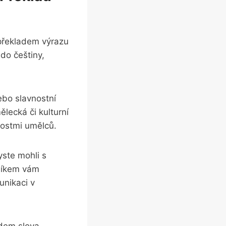
 překladem výrazu
 do češtiny,
ebo slavnostní
ělecká či kulturní
nostmi umělců.
yste mohli s
vníkem vám
unikaci v