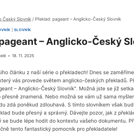
o Český Slovník
/
Překlad: pageant – Anglicko-Český Slovník
OVNÍK
|
SLOVNÍK
 pageant – Anglicko-Český S
telé
18. 11. 2025
ího článku z naší série o překladech! Dnes se zaměříme
, který vás provede světem anglicko-českých překladů. 
eant – Anglicko-Český Slovník". Možná jste se již setkal
i, co přesně znamená. Nebo možná se vám už sama myšle
du zdá poněkud zdlouhavá. S tímto slovníkem však bud
řeklad bude přesný a správný. Dávejte pozor, jak z překl
erý se bude lépe hodit do kontextu vašeho dokumentu. Př
čně tento fantastický pomocník pro překladatele!