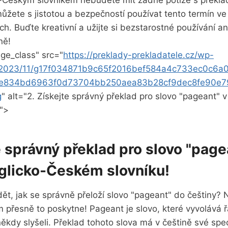
-Českým slovníkem nebudete mít žádné potíže s překl
ůžete s jistotou a bezpečností používat tento termín ve
h. Buďte kreativní a užijte si bezstarostné používání a
ně!
ge_class" src="
https://preklady-prekladatele.cz/wp-
s/2023/11/g17f034871b9c65f2016bef584a4c733ec0c6
e834bd6963f0d73704bb250aea83b28cf9dec8fe90e7
g
" alt="2. Získejte správný překlad pro slovo "pageant"
">
e správný překlad pro slovo "page
licko-Českém slovníku!
t, jak se správně přeloží slovo "pageant" do češtiny? 
 přesně to poskytne! Pageant je slovo, které vyvolává 
 někdy slyšeli. Překlad tohoto slova má v češtině své spe