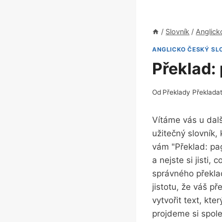
/
Slovník
/
Anglick
ANGLICKO ČESKÝ SL
Překlad:
Od
Překlady Překlada
Vítáme vás u dalš
užitečný slovník
vám "Překlad: pag
a nejste si jist
správného překla
jistotu, že váš p
vytvořit text, kt
projdeme si spole