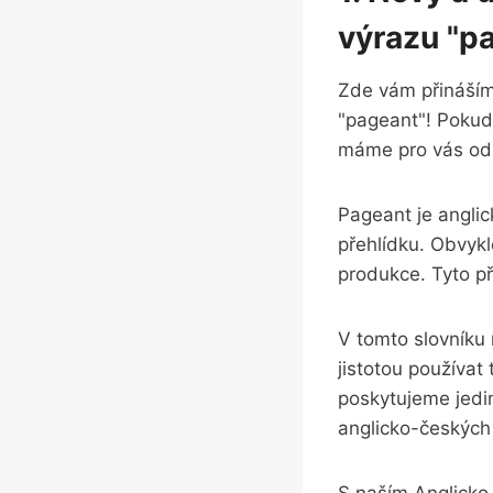
výrazu "p
Zde vám přináším
"pageant"! Pokud j
máme pro vás od
Pageant je anglic
přehlídku. Obvykl
produkce. Tyto p
V tomto slovníku 
jistotou používat
poskytujeme jedi
anglicko-českých 