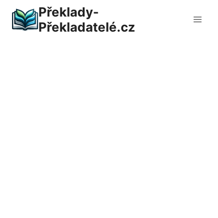
Přeskočit
Překlady-
na
Překladatelé.cz
obsah