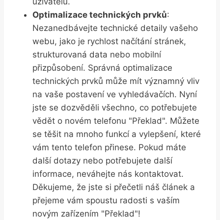
uživatelů.
Optimalizace technických prvků
:
Nezanedbávejte technické‍ detaily vašeho
webu, jako je⁣ rychlost‌ načítání stránek,
⁤strukturovaná data nebo mobilní
přizpůsobení. Správná optimalizace
technických prvků ⁣může⁣ mít významný vliv
na vaše postavení ve vyhledávačích.‌ Nyní
jste se dozvěděli všechno, co potřebujete
vědět o​ novém telefonu "Překlad". Můžete
se ⁢těšit na mnoho funkcí a ‌vylepšení, ‍které
vám tento telefon přinese. Pokud máte
další dotazy nebo potřebujete další
informace, neváhejte⁤ nás kontaktovat.
Děkujeme, ​že jste si přečetli náš⁢ článek a
přejeme vám spoustu radosti s vaším
novým zařízením "Překlad"!