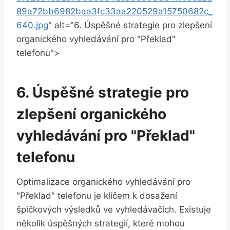
89a72bb6982baa3fc33aa220529a15750682c_
640.jpg
" ⁤alt="6. Úspěšné strategie pro zlepšení
organického vyhledávání pro "Překlad"
telefonu">
6. Úspěšné strategie pro⁢
zlepšení organického⁤
vyhledávání ‍pro "Překlad" ‍
telefonu
Optimalizace organického vyhledávání pro
"Překlad" telefonu je klíčem k⁤ dosažení
špičkových výsledků ve ⁣vyhledávačích. ⁣Existuje
⁣několik úspěšných strategií, které mohou