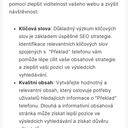
⁣pomoci zlepšit viditelnost vašeho webu ⁢a ‌zvýšit‍
návštěvnost:
Klíčová slova
: Důkladný⁢ výzkum klíčových⁣
slov⁣ je základem úspěšné ​SEO strategie.
Identifikace relevantních klíčových ‌slov
spojených s ‌ "Překlad" ⁤telefonu vám
pomůže lépe cílit⁣ vaše obsahové ​strategie
a zlepšit vaši pozici ve výsledcích ​
vyhledávání.
Kvalitní obsah
:‌ Vytvářejte hodnotný a
relevantní obsah, který⁤ oslovuje potřeby
uživatelů hledajících informace o⁣ "Překlad"
telefonu. Dlouhá ‌a ⁢informativní obsahová
⁤stránka může získat ⁢lepší pozice ve
výsledcích⁤ vyhledávání a získat důvěru⁢