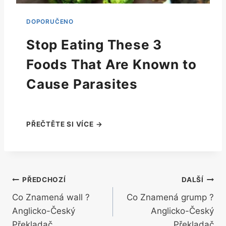
Stop Eating These 3
Foods That Are Known to
Cause Parasites
Navigace
PŘEDCHOZÍ
DALŠÍ
Co Znamená wall ?
Co Znamená grump ?
pro
Anglicko-Český
Anglicko-Český
příspěvek
Překladač
Překladač