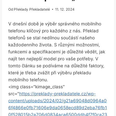
Od
Překlady Překladatelé
11. 12. 2024
V⁤ dnešní době je⁤ výběr správného mobilního
telefonu klíčový pro každého z nás. ⁤Překlad
telefonů‍ se stal nedílnou ⁢součástí našeho
každodenního života. ‍S různými možnostmi,
⁤funkcemi a specifikacemi je důležité vědět, jak
najít ten nejlepší model pro vaše potřeby. V
tomto článku se podíváme na důležité faktory,
které je třeba zvážit ‌při výběru překladu
mobilního telefonu.
<img class="kimage_class"
src="
https://preklady-prekladatele.cz/wp-
content/uploads/2024/02/g21a69048d0964a0
6f4866e0fb71606e9da0658ecd89d2eba76fb1
0f528015b2a706d0834aca6500ddb4f7f0ca23