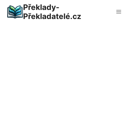
Přeskočit
Překlady-
na
Překladatelé.cz
obsah