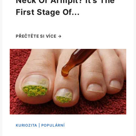
Neck Or Armpit? It's The
First Stage Of...