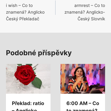
i wish – Co to
armrest – Co to
pro
znamená? Anglicko
znamená? Anglicko-
příspěvek
Český Překladač
Český Slovník
Podobné příspěvky
Překlad: ratio
6:00 AM – Co
– Anglicko
to znamená?