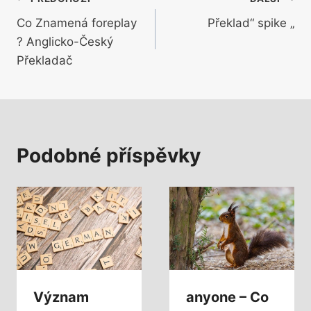
Navigace
Co Znamená foreplay
Překlad“ spike „
pro
? Anglicko-Český
příspěvek
Překladač
Podobné příspěvky
Význam
anyone – Co