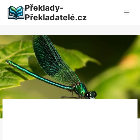
Přeskočit
Překlady-
na
Překladatelé.cz
obsah