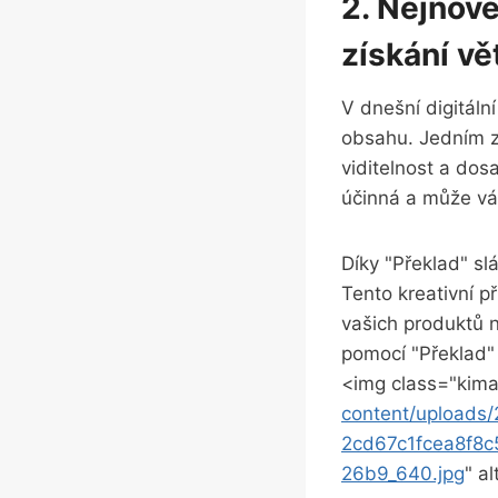
2. Nejnově
získání v
V dnešní digitáln
obsahu. Jedním z 
viditelnost a dosa
účinná a může vám
Díky "Překlad" 
Tento kreativní p
vašich produktů 
pomocí "Překlad"
<img class="kima
content/upload
2cd67c1fcea8f8
26b9_640.jpg
" a