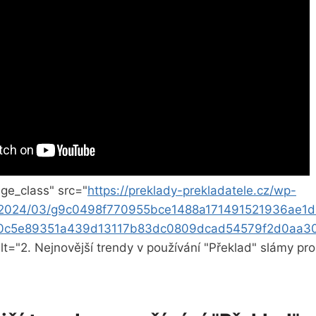
ge_class" src="
https://preklady-prekladatele.cz/wp-
s/2024/03/g9c0498f770955bce1488a171491521936ae1d
0c5e89351a439d13117b83dc0809dcad54579f2d0aa3
alt="2. Nejnovější trendy v používání "Překlad" slámy pro