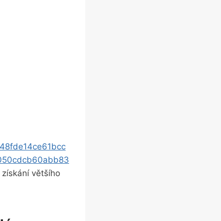
48fde14ce61bcc
050cdcb60abb83
 získání většího