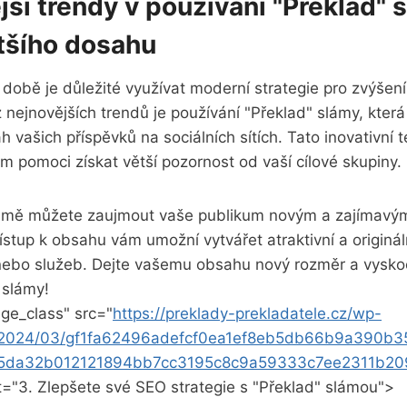
jší trendy v používání "Překlad" 
ětšího dosahu
í době je důležité využívat moderní strategie pro zvýše
nejnovějších trendů je používání "Překlad" slámy, kter
h vašich příspěvků na sociálních sítích. Tato inovativní t
 pomoci získat větší pozornost od vaší cílové skupiny.
slámě můžete zaujmout vaše publikum novým a zajímav
řístup k obsahu vám umožní vytvářet atraktivní a originá
nebo služeb. Dejte vašemu obsahu nový rozměr a vysko
 slámy!
ge_class" src="
https://preklady-prekladatele.cz/wp-
s/2024/03/gf1fa62496adefcf0ea1ef8eb5db66b9a390b
c5da32b012121894bb7cc3195c8c9a59333c7ee2311b2
lt="3. Zlepšete své SEO strategie s "Překlad" slámou">