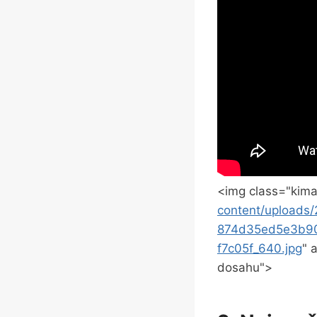
<img class="kima
content/upload
874d35ed5e3b9
f7c05f_640.jpg
" 
dosahu">