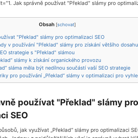
alt="1. Jak správně používat "Překlad" slámy pro optimal
Obsah
[
schovat
]
oužívat "Překlad" slámy pro optimalizaci SEO
endy v používání "Překlad" slámy pro získání většího dosahu
SEO strategie s "Překlad" slámou
řeklad“ slámy k získání organického provozu
lad“ sláma měla být nedílnou součástí vaší SEO strategie
triky pro používání „Překlad“ slámy v optimalizaci pro vyh
ávně používat "Překlad" slámy pr
aci SEO
ůsobů, jak využívat „Překlad“ slámy pro optimalizaci S