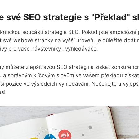
e své SEO strategie s "Překlad" 
kritickou součástí strategie SEO. Pokud jste ambiciózní 
 své webové stránky na vyšší úroveň, je důležité dbát n
livý pro vaše návštěvníky i vyhledávače.
 můžete zlepšit svou SEO strategii a získat konkurenčn
u a správným klíčovým slovům ve vašem překladu získát
ší pozice ve výsledcích vyhledávání. Nečekejte a vylep
es!