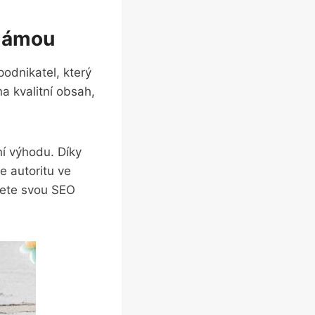
slámou
podnikatel, který
a kvalitní obsah,
í výhodu. Díky
e autoritu ve
šete svou SEO