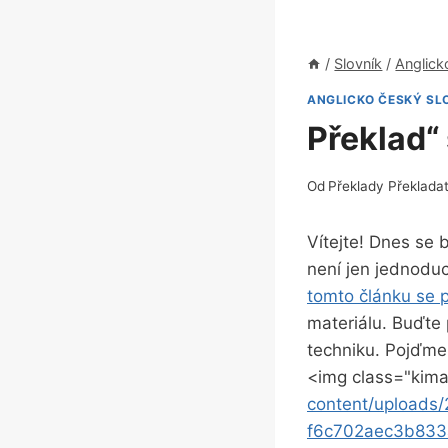
/
Slovník
/
Anglick
ANGLICKO ČESKÝ SL
Překlad“ 
Od
Překlady Překlada
Vítejte! Dnes se
není jen jednoduc
tomto článku se p
materiálu. Buďte 
techniku. Pojďme
<img class="kima
content/upload
f6c702aec3b833