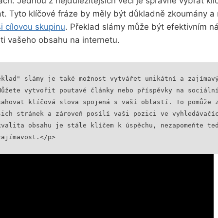
h. Jednou z nejdůležitějších věcí je správně vybrat klíč
t. Tyto klíčové fráze by měly být důkladně zkoumány a
ši cílovou skupinu
. Překlad slámy může být efektivním n
sti vašeho obsahu na internetu.
eklad" slámy je také možnost vytvářet unikátní a zajímavý
Můžete vytvořit poutavé články nebo příspěvky na sociální
ahovat klíčová slova spojená s vaší oblastí. To pomůže z
šich stránek a zároveň posílí vaši pozici ve vyhledávačíc
kvalita obsahu je stále klíčem k úspěchu, nezapomeňte ted
zajímavost.</p>