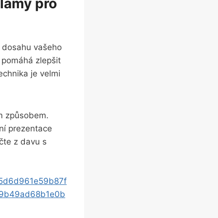
slámy pro
ní dosahu vašeho
á pomáhá zlepšit
echnika je velmi
ým způsobem.
lní prezentace
čte z davu s
35d6d961e59b87f
09b49ad68b1e0b