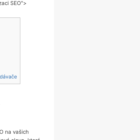
izaci SEO">
ledávače
o
EO na vašich