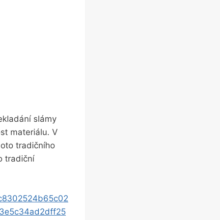
ekladání slámy
st materiálu. V
oto tradičního
 tradiční
9c8302524b65c02
3e5c34ad2dff25