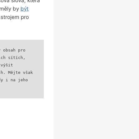
ová slova, která
 měly by
být
ástrojem pro
 obsah pro 
ch sítích, 
výšit 
h. Mějte však 
y i na jeho 