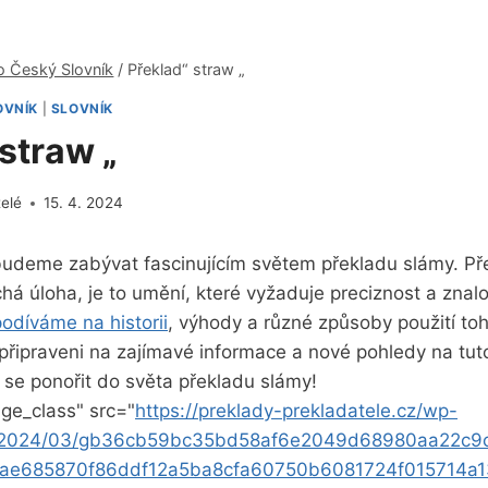
o Český Slovník
/
Překlad“ straw „
OVNÍK
|
SLOVNÍK
straw „
telé
15. 4. 2024
 budeme zabývat fascinujícím světem překladu slámy. Př
há úloha, je to umění, které vyžaduje preciznost a znalo
odíváme na historii
, výhody a různé způsoby použití toh
připraveni na zajímavé informace a nové pohledy na tuto
 se ponořit do světa překladu slámy!
ge_class" src="
https://preklady-prekladatele.cz/wp-
s/2024/03/gb36cb59bc35bd58af6e2049d68980aa22c
ae685870f86ddf12a5ba8cfa60750b6081724f015714a1