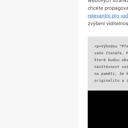
webových stránkác
chcete propagova
relevantní pro va
zvýšení viditelno
<p>Výhodou "Př
vaše čtenáře. 
které budou obs
návštěvnost va
na paměti, že 
originalitu a 