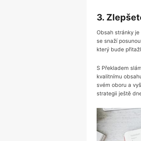
3. Zlepšet
Obsah stránky je 
se snaží posunout
který bude přitaž
S Překladem slámy
kvalitnímu obsah
svém oboru a vyš
strategii ještě dn