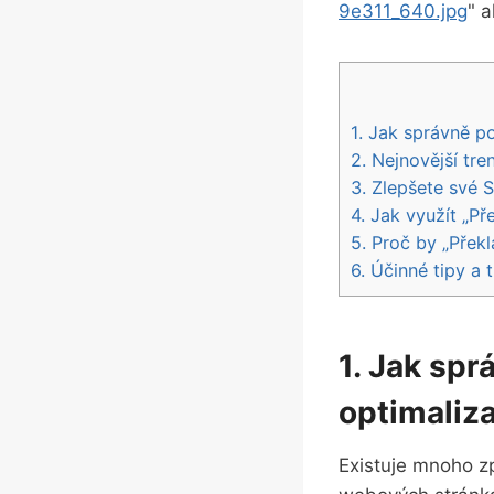
9e311_640.jpg
" 
1. Jak správně p
2. Nejnovější tr
3. Zlepšete své 
4. Jak využít „P
5. Proč by „Přek
6. Účinné tipy a 
1. Jak spr
optimaliz
Existuje mnoho zp