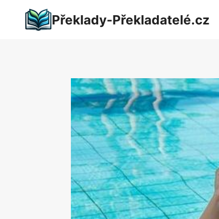
Přeskočit
Překlady-Překladatelé.cz
na
obsah