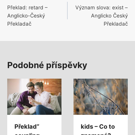
Překlad: retard –
Význam slova: exist –
pro
Anglicko-Český
Anglicko Český
příspěvek
Překladač
Překladač
Podobné příspěvky
Překlad“
kids – Co to