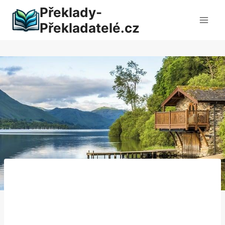
Přeskočit
Překlady-
na
Překladatelé.cz
obsah