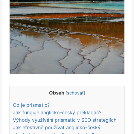
Obsah
[
schovat
]
Co je prismatic?
Jak funguje anglicko-český překladač?
Výhody využívání prismatic v SEO strategiích
Jak efektivně používat anglicko-český