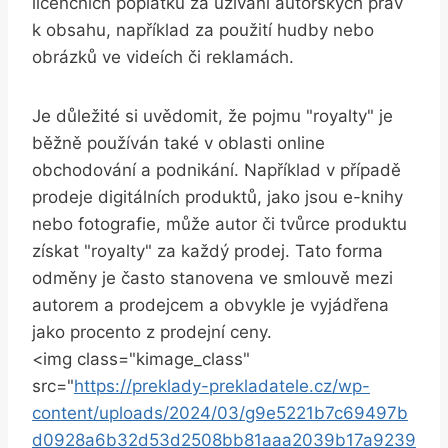
licenčních poplatků za užívání autorských práv
k obsahu, například za použití hudby nebo
obrázků ve videích či reklamách.
Je důležité si uvědomit, že pojmu "royalty" je
běžně používán také v oblasti online
obchodování a podnikání. Například v případě
prodeje digitálních produktů, jako jsou e-knihy
nebo fotografie, může autor či tvůrce produktu
získat "royalty" za každý prodej. Tato forma
odměny je často stanovena ve smlouvě mezi
autorem a prodejcem a obvykle je vyjádřena
jako procento z prodejní ceny.
<img class="kimage_class"
src="
https://preklady-prekladatele.cz/wp-
content/uploads/2024/03/g9e5221b7c69497b
d0928a6b32d53d2508bb81aaa2039b17a9239