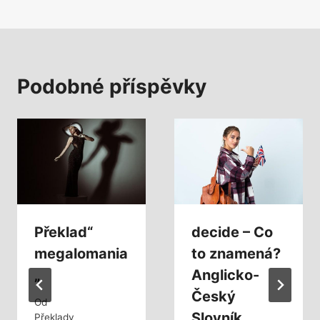
Podobné příspěvky
Překlad“
decide – Co
megalomania
to znamená?
„
Anglicko-
Český
Od
Slovník
Překlady