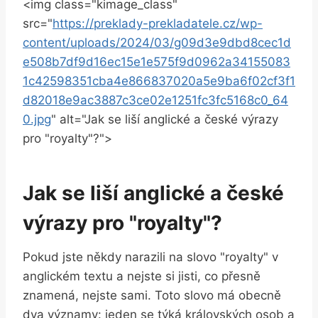
<img class="kimage_class"
src="
https://preklady-prekladatele.cz/wp-
content/uploads/2024/03/g09d3e9dbd8cec1d
e508b7df9d16ec15e1e575f9d0962a34155083
1c42598351cba4e866837020a5e9ba6f02cf3f1
d82018e9ac3887c3ce02e1251fc3fc5168c0_64
0.jpg
" alt="Jak se liší anglické a české výrazy
pro "royalty"?">
Jak se liší anglické a české
výrazy pro "royalty"?
Pokud jste někdy narazili na slovo "royalty" v
anglickém textu a nejste si jisti, co přesně
znamená, nejste sami. Toto slovo má obecně
dva významy: jeden se týká královských osob a