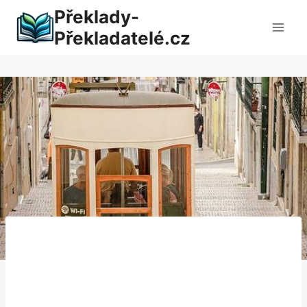
Přeskočit
Překlady-
na
Překladatelé.cz
obsah