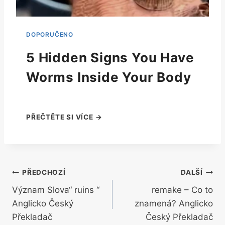
5 Hidden Signs You Have
Worms Inside Your Body
Navigace
PŘEDCHOZÍ
DALŠÍ
Význam Slova“ ruins “
remake – Co to
pro
Anglicko Český
znamená? Anglicko
příspěvek
Překladač
Český Překladač