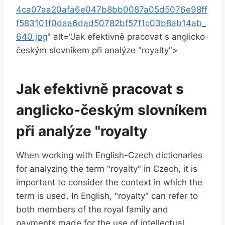
4ca07aa20afa6e047b8bb0087a05d5076e98ff
f583101f0daa6dad50782bf57f1c03b8ab14ab_
640.jpg
" alt="Jak efektivně pracovat s anglicko-
českým slovníkem při analýze "royalty">
Jak efektivně pracovat s
anglicko-českým slovníkem
při analýze "royalty
When working with English-Czech dictionaries
for analyzing the term "royalty" in Czech, it is
important to consider the context in which the
term is used. In English, "royalty" can refer to
both members of the royal family and
payments made for the use of intellectual