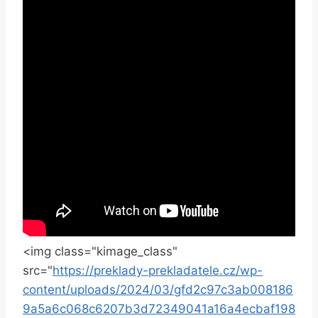
<img class="kimage_class"
src="
https://preklady-prekladatele.cz/wp-
content/uploads/2024/03/gfd2c97c3ab008186
9a5a6c068c6207b3d72349041a16a4ecbaf198