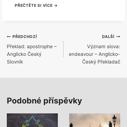
Navigace
PŘEDCHOZÍ
DALŠÍ
Překlad: apostrophe –
Význam slova:
pro
Anglicko Český
endeavour – Anglicko-
příspěvek
Slovník
Český Překladač
Podobné příspěvky