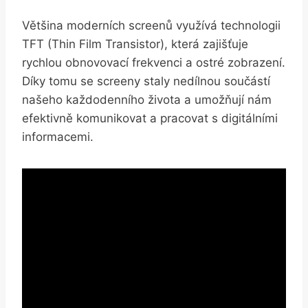
Většina‍ moderních screenů využívá⁤ technologii​
TFT (Thin Film Transistor), která zajišťuje
⁣rychlou obnovovací⁤ frekvenci ​a ostré⁢ zobrazení.
Díky tomu se screeny⁣ staly​ nedílnou součástí
našeho⁣ každodenního života ⁣a umožňují⁤ nám
‍efektivně komunikovat a pracovat⁢ s digitálními
informacemi.