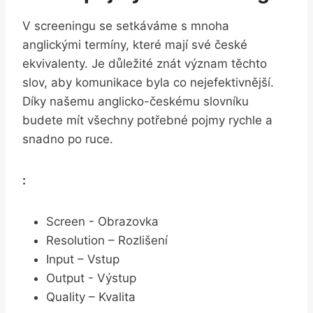
V ⁣screeningu se setkáváme s mnoha
anglickými termíny,⁢ které mají⁤ své české
ekvivalenty. Je důležité znát význam ⁣těchto
slov,‌ aby komunikace ⁤byla​ co nejefektivnější.
Díky ⁢našemu anglicko-českému slovníku
budete mít ⁣všechny potřebné pojmy rychle a
snadno ‍po ruce.
:
Screen -⁢ Obrazovka
Resolution – Rozlišení
Input⁢ – Vstup
Output ⁤-⁣ Výstup
Quality – Kvalita