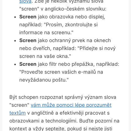
slova
. Zde je několik‌ významů slova
"screen" v anglicko-českém slovníku:
Screen
jako ‌obrazovka nebo displej,⁢
například: "Prosím, ​zkontrolujte si
informace na screenu."
Screen
​jako ochranný prvek na ‍oknech
nebo dveřích, například: "Přidejte si nový ​
screen na vaše okna."
Screen
jako filtr nebo⁣ přepážka, například:
"Proveďte screen vašich e-mailů na
nevyžádanou⁣ poštu."
Být schopen rozpoznat správný význam slova​
"screen"
vám ⁤může ⁤pomoci lépe‌ porozumět
textům
v angličtině a efektivněji pracovat s
obrazovkami a technologiími. ‍Buďte ‌pozorní na
kontext ⁣a vždy​ septejte, pokud si ⁣nejste jisti