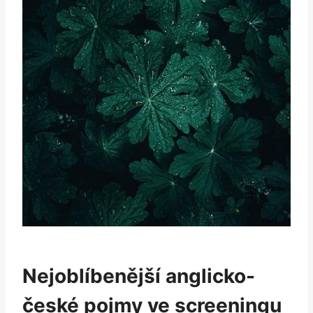
Nejoblíbenější ⁢anglicko-
české pojmy ve screeningu