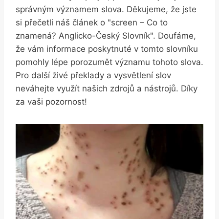
správným ⁣významem slova. Děkujeme, ⁤že jste
si přečetli ⁢náš​ článek​ o "screen – Co to
znamená? Anglicko-Český Slovník". Doufáme,
že‍ vám informace poskytnuté⁢ v tomto slovníku
pomohly lépe‌ porozumět ‌významu tohoto slova.
Pro další živé⁣ překlady a ⁢vysvětlení slov
neváhejte ⁣využít našich zdrojů a nástrojů.⁤ Díky ​
za vaši pozornost!