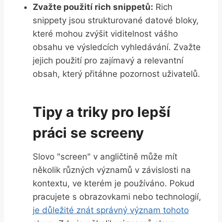
Zvažte ‍použití⁣ rich snippetů:
Rich
snippety jsou strukturované datové bloky,
které mohou zvýšit‍ viditelnost vášho
obsahu ve výsledcích vyhledávání.‍ Zvažte
‌jejich použití pro ⁣zajímavý a relevantní⁣
obsah, ⁤který přitáhne pozornost uživatelů.
Tipy a triky ⁢pro lepší
práci se screeny
Slovo "screen" v⁣ angličtině ​může mít
několik různých významů v ‌závislosti na
kontextu,⁣ ve kterém ⁢je ‌používáno. Pokud
pracujete s obrazovkami nebo technologií,
je důležité znát správný význam ⁤tohoto‌