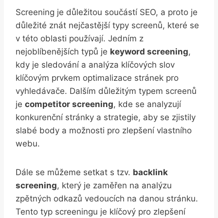
Screening je důležitou součástí SEO, ‍a proto je
důležité⁤ znát nejčastější typy screenů, které⁣ se
v této⁢ oblasti používají. Jedním z
nejoblíbenějších typů je
keyword screening
,
kdy je sledování a ⁢analýza klíčových slov
klíčovým prvkem optimalizace stránek pro
vyhledávače. Dalším důležitým typem ‌screenů
je⁤
competitor screening
, kde se analyzují
konkurenční stránky ⁣a strategie,⁣ aby se zjistily
slabé ⁢body a možnosti pro⁤ zlepšení vlastního
webu.
Dále ⁢se můžeme setkat s tzv.⁢
backlink
⁢screening
, který je zaměřen na analýzu
‍zpětných odkazů vedoucích na danou stránku.
⁤Tento⁢ typ‍ screeningu je⁢ klíčový pro⁢ zlepšení