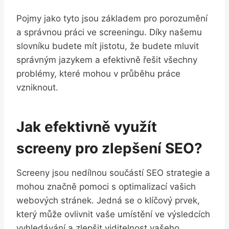
Pojmy ‌jako tyto jsou základem pro porozumění
⁣a správnou práci ve ​screeningu. Díky našemu
slovníku budete mít jistotu, že budete ​mluvit
správným jazykem a efektivně ⁤řešit⁢ všechny
problémy,‍ které mohou v průběhu práce
vzniknout.
Jak ⁢efektivně využít
⁣screeny pro zlepšení SEO?
Screeny jsou nedílnou‌ součástí SEO strategie a
⁣mohou značně pomoci s optimalizací vašich
webových⁤ stránek.‌ Jedná se o klíčový ‍prvek,
který ⁢může ⁣ovlivnit vaše ‍umístění‍ ve ‌výsledcích
vyhledávání ‌a zlepšit viditelnost vašeho