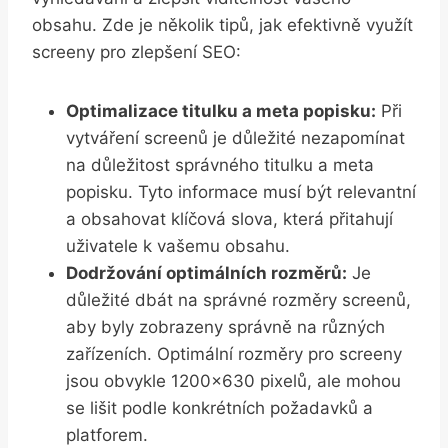
obsahu. Zde ​je několik⁣ tipů, jak ​efektivně ⁤využít
⁢screeny pro zlepšení SEO:
Optimalizace titulku ⁢a ⁢meta popisku:
Při
vytváření screenů‍ je důležité nezapomínat
na důležitost správného titulku a meta⁣
popisku. Tyto informace musí být ‍relevantní
a obsahovat klíčová⁤ slova,⁤ která přitahují
uživatele k vašemu obsahu.
Dodržování optimálních rozměrů:
Je
důležité dbát na správné rozměry screenů,
aby byly zobrazeny⁢ správně na různých‍
zařízeních. Optimální rozměry pro screeny
‍jsou obvykle ⁢1200×630 pixelů, ale mohou
se lišit podle ‌konkrétních ⁢požadavků a
platforem.