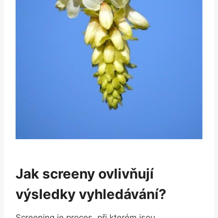
Jak screeny ovlivňují
výsledky vyhledávání?
Screening je‍ proces, při ⁤kterém jsou