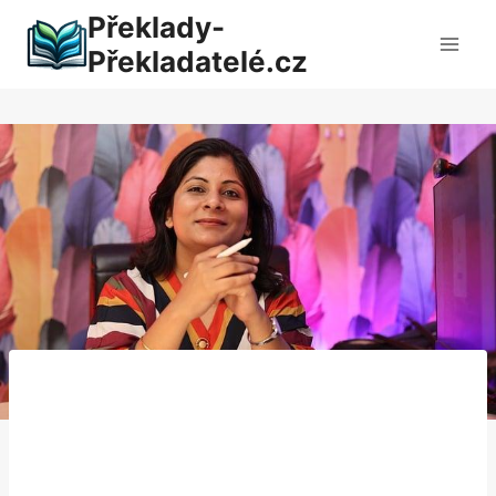
Přeskočit
Překlady-
na
Překladatelé.cz
obsah