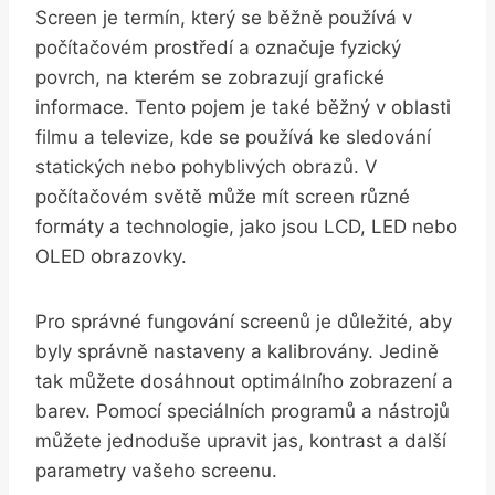
Screen je‍ termín, který ⁢se běžně používá v
počítačovém prostředí a označuje fyzický
‍povrch, na⁤ kterém ‍se⁣ zobrazují grafické⁤
informace. Tento pojem‍ je také běžný ⁤v oblasti
filmu a televize, kde se používá ke sledování
statických nebo pohyblivých obrazů. V
počítačovém‌ světě může mít ‍screen různé
formáty⁣ a technologie, jako ⁤jsou LCD, LED nebo
OLED obrazovky.
Pro ‍správné fungování screenů je důležité, aby
byly správně nastaveny a kalibrovány. Jedině
tak můžete dosáhnout optimálního zobrazení ⁤a
barev. Pomocí​ speciálních programů a nástrojů
můžete ‍jednoduše ‍upravit jas, kontrast​ a další
parametry vašeho screenu.