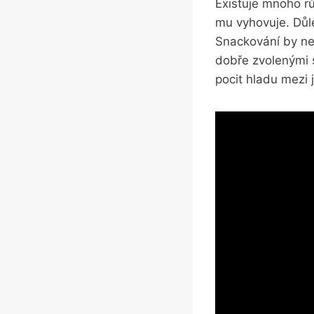
Existuje mnoho rů
mu vyhovuje. Důle
Snackování by nem
dobře zvolenými 
pocit hladu mezi j