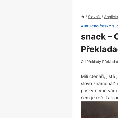
/
Slovník
/
Anglick
ANGLICKO ČESKÝ SL
snack – 
Překlada
Od
Překlady Překlada
Milí čtenáři, jist
slovo znamená? V
poskytneme vám a
čem je řeč. Tak 