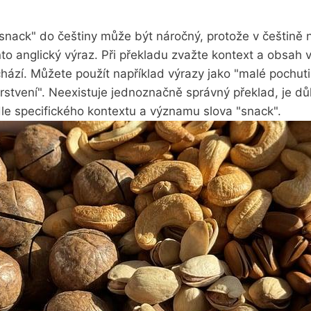
"snack" do češtiny může být náročný, protože v češtin
nto anglický výraz. Při překladu zvažte kontext a obsah v
hází. Můžete použít například výrazy jako "malé pochuti
stvení". Neexistuje jednoznačně správný překlad, je důle
le specifického kontextu a významu slova "snack".