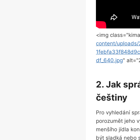
<img class="kima
content/upload
1febfa33f848d9
df_640.jpg
" alt="
2. Jak spr
češtiny
Pro vyhledání spr
porozumět jeho v
menšího jídla kon
být sladká nebo 