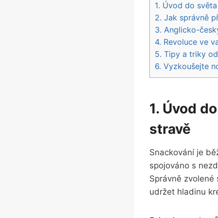
1. Úvod do světa
2. Jak správně př
3. Anglicko-česk
4. Revoluce ve v
5. Tipy a triky o
6. Vyzkoušejte n
1. Úvod do
stravě
Snackování je běž
spojováno s nezd
Správně zvolené 
udržet hladinu kr