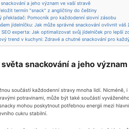
 snackování a jeho význam ve vaší stravě
eložit termín "snack" z angličtiny do češtiny
ý překladač: Pomocník pro každodenní slovní zásobu
ašem jídelníčku: Jak může správné snackování ovlivnit váš 
d SEO experta: Jak optimalizovat svůj jídelníček pro lepší z
ový trend v kuchyni: Zdravé a chutné snackování pro každ
 světa snackování a jeho význam 
nou součástí každodenní stravy mnoha lidí. Nicméně, i 
ravými potravinami, může být také součástí vyváženého 
snacky mohou poskytnout potřebnou energii mezi hlavní
evního cukru stabilní.