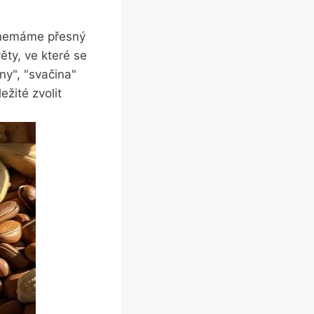
ě nemáme přesný
ěty, ve které se
ny", "svačina"
žité zvolit