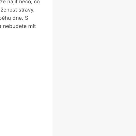
e najít něco, co
ženost stravy.
ůběhu dne. S
 a nebudete mít