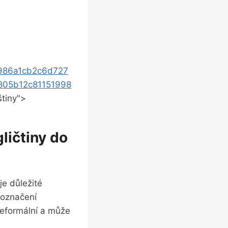
986a1cb2c6d727
805b12c81151998
štiny">
ličtiny do
je důležité
 označení
neformální a může