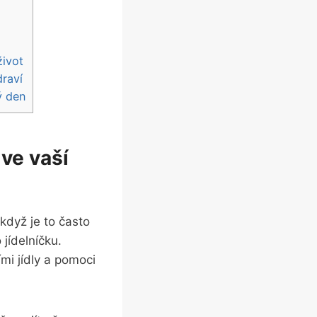
život
draví
ý den
ve vaší
když je to často
jídelníčku.
mi jídly a pomoci