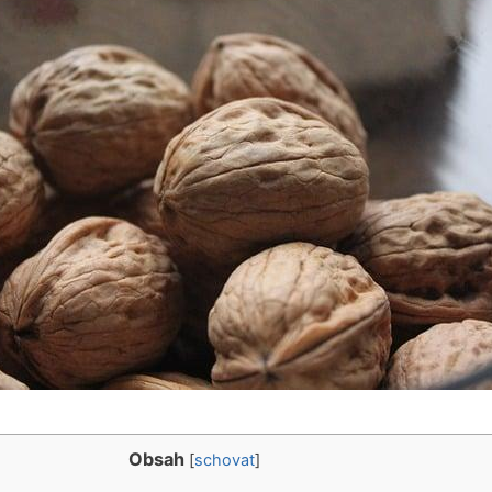
Obsah
[
schovat
]