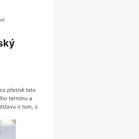
dač
ský
, co přesně tato
ího termínu a
dstavu o tom, o