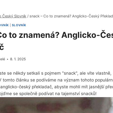
o Český Slovník
/
snack – Co to znamená? Anglicko-Český Překla
OVNÍK
|
SLOVNÍK
Co to znamená? Anglicko-Če
č
telé
8. 1. 2025
ě jste se někdy setkali s pojmem "snack", ale víte vlastně
 tomto článku se podíváme na význam tohoto populárn
nglicko-český překladač, abyste mohli mít jasnější pře
pojďme se společně podívat na tajemství snacků!