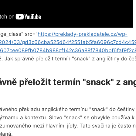
ge_class" src="
https://preklady-prekladatele.cz/wp-
s/2024/03/gd3c66cba525d64f2551ab5fa6096c7cd4c45
c607cee089fb0784b988cf142c36a88f7840bbf6faf9f2c
2. Jak správně přeložit termín "snack" z angličtiny do če
ávně přeložit termín "snack" z ang
ávného překladu anglického termínu "snack" do češtiny 
ýznamu a kontextu. Slovo "snack" se obvykle používá k
zumovaného mezi hlavními jídly. Tato svačina je často 
slaná.