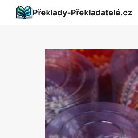
Přeskočit
Překlady-Překladatelé.cz
na
obsah