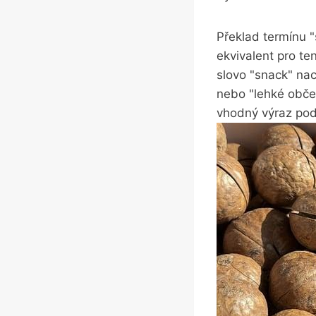
Překlad termínu 
ekvivalent pro te
slovo "snack" nac
nebo "lehké občer
vhodný výraz pod