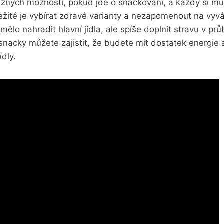
zných možností, pokud jde o snackování, a každý si můž
žité je vybírat zdravé varianty a nezapomenout na vyvá
ělo nahradit hlavní jídla, ale spíše doplnit stravu v pr
snacky můžete zajistit, že budete mít dostatek energie
ídly.