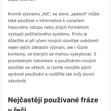
Kromě významu „řeč“,⁢ se slovo „speech“ může
také používat‌ v‍ informatice k označení
hlasového vstupu⁣ nebo jiných formálních
výstupů počítačového systému. Proto‌ je
důležité si​ při učení nových slovíček uvědomit
nejen jejich základní ⁣význam, ⁢ale i ​různé
kontexty, ve kterých ​se mohou vyskytovat.⁤ S
pravidelným tréninkem a⁢ používáním nových
slovíček ⁣ve větách, si rychle osvojíte jejich ​
správné ⁤používání a rozšíříte ⁣tak‌ svůj⁢ slovní
zásobník.
Nejčastěji používané fráze⁤
v řeči