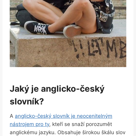
Jaký je anglicko-český⁤
slovník?
A⁣
anglicko-český slovník je neocenitelným
nástrojem pro ty
, kteří se snaží porozumět
anglickému jazyku. Obsahuje širokou škálu slov​