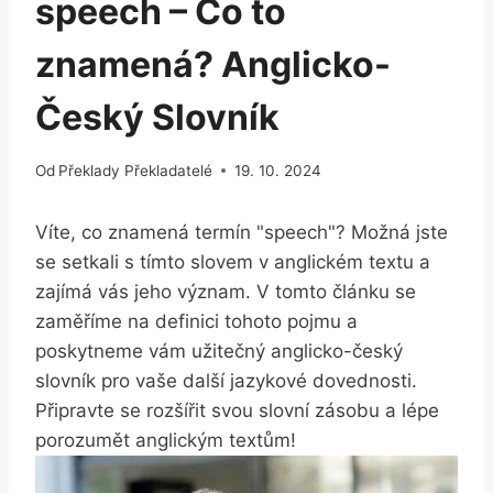
speech – Co to
znamená? Anglicko-
Český Slovník
Od
Překlady Překladatelé
19. 10. 2024
Víte, co znamená termín "speech"? Možná jste
se setkali s tímto‍ slovem ⁤v anglickém textu a
zajímá vás jeho ​význam. V tomto​ článku se
⁤zaměříme‍ na definici tohoto ‌pojmu a
poskytneme vám‌ užitečný anglicko-český ​
slovník ‌pro vaše další⁤ jazykové dovednosti.
Připravte se rozšířit svou slovní⁣ zásobu a lépe
porozumět anglickým textům!