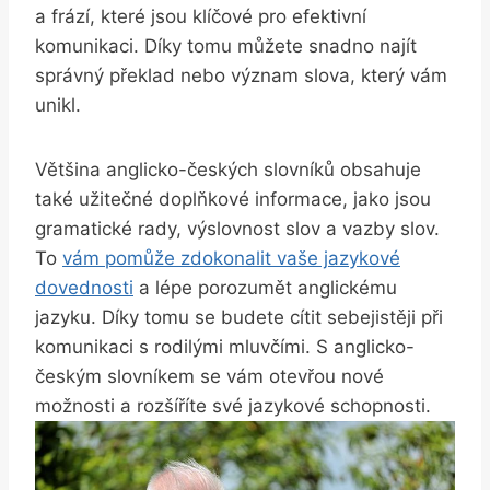
a frází, které jsou klíčové pro⁢ efektivní
komunikaci. Díky tomu můžete snadno najít‌
správný překlad nebo ‍význam slova, který vám
unikl.
Většina anglicko-českých slovníků ‌obsahuje
také užitečné doplňkové informace, jako jsou
gramatické rady,​ výslovnost slov ​a ⁤vazby slov.
To
vám ‍pomůže zdokonalit vaše jazykové
⁢dovednosti
‍a lépe porozumět anglickému
jazyku. Díky⁢ tomu se⁢ budete ​cítit sebejistěji při
komunikaci s rodilými mluvčími.​ S anglicko-
českým slovníkem se vám otevřou nové⁣
možnosti ⁢a rozšíříte ⁣své jazykové schopnosti.