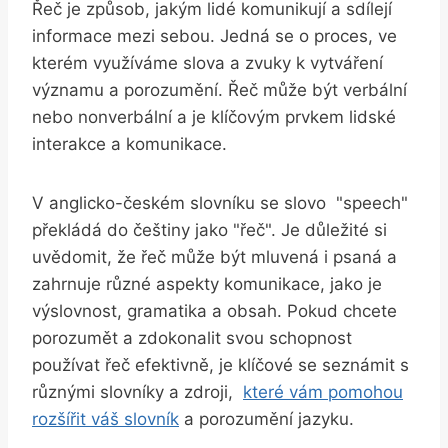
Řeč‌ je způsob, jakým lidé komunikují a sdílejí
informace mezi sebou. Jedná se o proces, ​ve
kterém‍ využíváme slova a zvuky k ⁣vytváření ​
významu a porozumění. Řeč ⁤může být verbální
nebo nonverbální ⁣a je klíčovým ‍prvkem lidské
interakce a komunikace.
V ⁤anglicko-českém slovníku se ‍slovo ​ "speech"
překládá ​do ⁢češtiny jako "řeč". Je důležité‌ si
uvědomit, ‌že ⁤řeč může být⁤ mluvená i psaná a⁢
zahrnuje různé ‌aspekty ⁣komunikace, jako ⁣je ​
výslovnost, gramatika a obsah. Pokud chcete
porozumět⁣ a zdokonalit svou‌ schopnost
používat řeč efektivně, je klíčové se‌ seznámit s
různými slovníky a zdroji, ⁣
které vám pomohou
rozšířit váš slovník
a ‍porozumění jazyku.