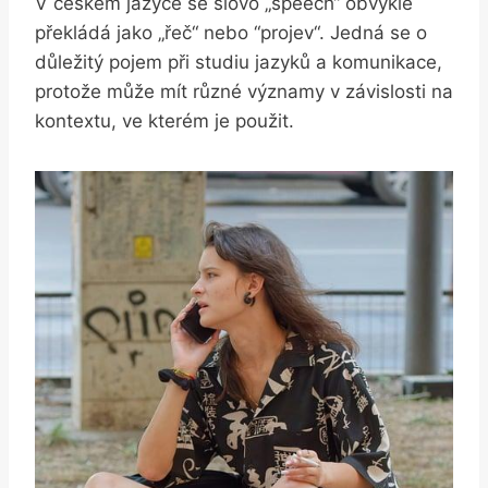
V českém jazyce se slovo „speech“ obvykle
překládá jako „řeč“ ‍nebo ​“projev“. Jedná se ⁢o
důležitý ‍pojem při studiu jazyků a ​komunikace,
protože může mít různé⁤ významy v ​závislosti⁢ na
kontextu, ve kterém je použit.