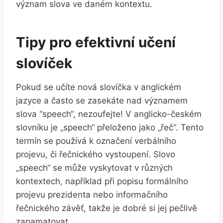
význam slova ve daném kontextu.
Tipy pro efektivní učení
slovíček
Pokud se​ učíte‌ nová slovíčka v anglickém
jazyce a často se zasekáte ​nad ⁢významem
slova ‍“speech“, nezoufejte! V anglicko-českém
‌slovníku je „speech“ přeloženo ⁢jako „řeč“. Tento
termín se ‌používá ‌k ⁢označení verbálního
projevu, či řečnického ⁣vystoupení. Slovo
„speech“ se ​může vyskytovat‍ v různých
kontextech, například při popisu formálního
projevu prezidenta nebo​ informačního
řečnického⁣ závěť, takže je dobré si jej pečlivě
zapamatovat.