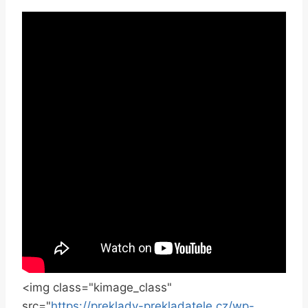
<img class="kimage_class"
src="
https://preklady-prekladatele.cz/wp-