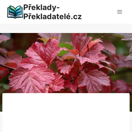
Přeskočit
Překlady-
na
Překladatelé.cz
obsah