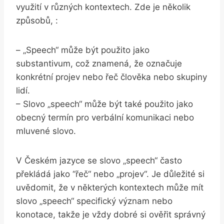
využití v různých kontextech. Zde je několik
způsobů, :
– „Speech“ ⁣může⁣ být použito jako
‍substantivum, ​což znamená, že označuje
konkrétní projev nebo řeč člověka nebo⁣ skupiny
lidí.
– Slovo „speech“ může být také použito jako⁣
obecný termín pro verbální komunikaci nebo
mluvené slovo.
V Českém ⁢jazyce se‌ slovo‍ „speech“ často⁤
překládá jako ‍“řeč“ nebo „projev“. Je ⁢důležité ​si
uvědomit, že v ⁤některých kontextech může mít
slovo „speech“ specifický význam ⁢nebo
⁢konotace, ⁢takže je vždy‌ dobré ⁢si ⁤ověřit ‍správný