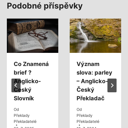
Podobné příspěvky
Co Znamená
Význam
brief ?
slova: parley
Anglicko-
– Anglicko-
Český
Český
Slovník
Překladač
Od
Od
Překlady
Překlady
Překladatelé
Překladatelé