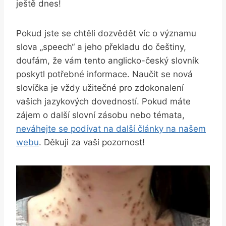
ještě dnes!
Pokud jste se chtěli dozvědět ⁢víc o významu⁢
slova⁣ „speech“ a jeho překladu do ⁤češtiny,
doufám, že‌ vám tento‌ anglicko-český slovník
‌poskytl ‍potřebné informace. Naučit se ⁢nová
slovíčka je vždy užitečné⁢ pro zdokonalení⁢
vašich⁣ jazykových dovedností. Pokud máte
zájem o​ další slovní zásobu nebo témata,
neváhejte se podívat na další články⁢ na našem
webu
. ‍Děkuji⁤ za vaši pozornost!‍