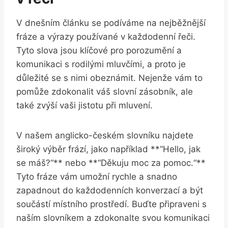
V dnešním článku se podíváme‍ na nejběžnější
fráze‍ a výrazy používané v každodenní řeči.
Tyto slova jsou klíčové pro porozumění a
komunikaci s rodilými mluvčími, a proto⁤ je
důležité se ⁣s nimi obeznámit. Nejenže vám to
pomůže‌ zdokonalit​ váš⁣ slovní zásobník, ale
také zvýší ⁣vaši ​jistotu při mluvení.
V našem​ anglicko-českém slovníku najdete
široký výběr frází, jako například **“Hello,⁢ jak
se máš?“** nebo **“Děkuju moc za pomoc.“**
Tyto fráze⁢ vám umožní⁤ rychle a ⁣snadno
‍zapadnout ⁢do každodenních konverzací a být
součástí‍ místního ⁣prostředí. Buďte připraveni s
naším slovníkem a ​zdokonalte svou komunikaci⁣