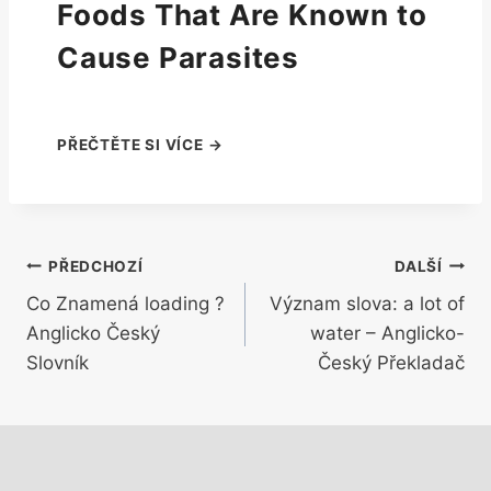
Foods That Are Known to
Cause Parasites
Navigace
PŘEDCHOZÍ
DALŠÍ
Co Znamená loading ?
Význam slova: a lot of
pro
Anglicko Český
water – Anglicko-
příspěvek
Slovník
Český Překladač