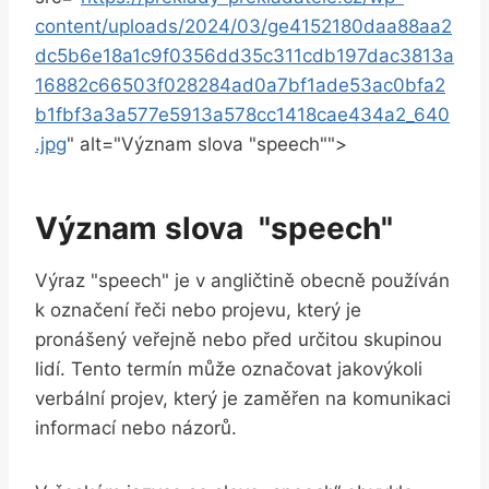
content/uploads/2024/03/ge4152180daa88aa2
dc5b6e18a1c9f0356dd35c311cdb197dac3813a
16882c66503f028284ad0a7bf1ade53ac0bfa2
b1fbf3a3a577e5913a578cc1418cae434a2_640
.jpg
" alt="Význam slova "speech"">
Význam slova ⁣ "speech"
Výraz "speech" je v angličtině obecně používán
k⁢ označení řeči nebo projevu, který je⁤
pronášený veřejně nebo před určitou‌ skupinou
lidí. Tento termín může označovat⁣ jakovýkoli
verbální‌ projev, ⁢který je zaměřen⁣ na komunikaci
informací nebo názorů.