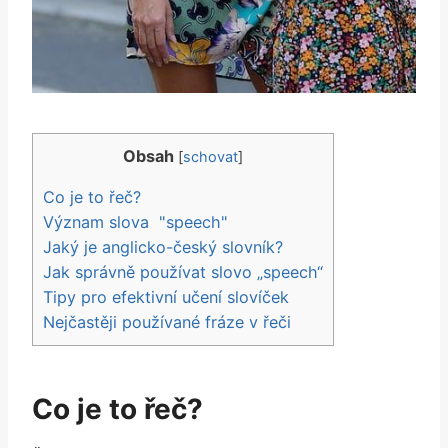
Obsah
[
schovat
]
Co ‍je ⁤to⁣ řeč?
Význam slova ⁣ "speech"
Jaký je anglicko-český⁤ slovník?
Jak správně‌ používat slovo „speech“
Tipy pro efektivní učení slovíček
Nejčastěji používané fráze⁤ v řeči
Co ‍je ⁤to⁣ řeč?