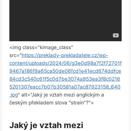
<img class="kimage_class"
src="
https://preklady-prekladatele.cz/wp-
content/uploads/2024/06/g3e0d98a7f2f72701f
9467a186f9a65ca50de06fcd1e41ecd674ddfce
84cd3c540c61f5c0d7be3074a953ea3f8c0216
5201307eacc7b07b30581a07ac87923158_640
.jpg
" alt="Jaký je vztah mezi anglickým a
českým překladem slova "strain"?">
Jaký je vztah mezi