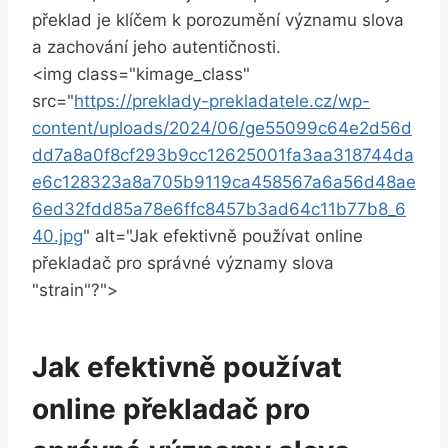
překlad je klíčem k porozumění významu slova
a zachování jeho autentičnosti.
<img class="kimage_class"
src="
https://preklady-prekladatele.cz/wp-
content/uploads/2024/06/ge55099c64e2d56d
dd7a8a0f8cf293b9cc12625001fa3aa318744da
e6c128323a8a705b9119ca458567a6a56d48ae
6ed32fdd85a78e6ffc8457b3ad64c11b77b8_6
40.jpg
" alt="Jak efektivně používat online
překladač pro správné významy slova
"strain"?">
Jak efektivně používat
online překladač pro