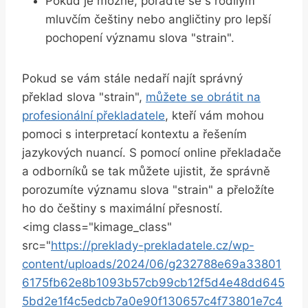
Pokud je možné, poraďte se s rodilým
mluvčím češtiny nebo angličtiny pro lepší
pochopení významu slova "strain".
Pokud se vám stále nedaří najít správný
překlad slova "strain",
můžete se obrátit na
profesionální překladatele
, kteří vám mohou
pomoci s interpretací kontextu a řešením
jazykových nuancí. S pomocí online překladače
a odborníků se tak můžete ujistit, že správně
porozumíte významu slova "strain" a přeložíte
ho do češtiny s maximální přesností.
<img class="kimage_class"
src="
https://preklady-prekladatele.cz/wp-
content/uploads/2024/06/g232788e69a33801
6175fb62e8b1093b57cb99cb12f5d4e48dd645
5bd2e1f4c5edcb7a0e90f130657c4f73801e7c4