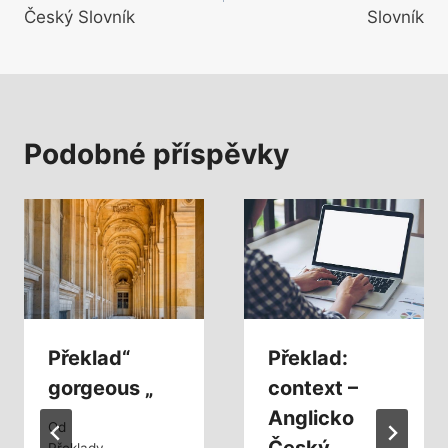
příspěvek
Český Slovník
Slovník
Podobné příspěvky
Překlad“
Překlad:
gorgeous „
context –
Anglicko
Od
Překlady