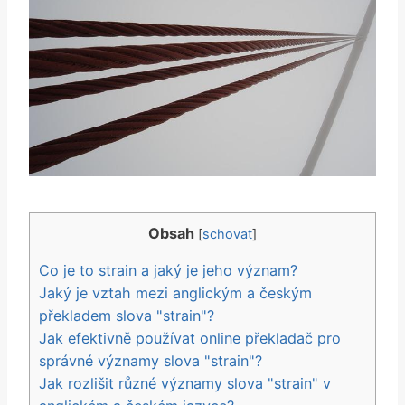
Obsah
[
schovat
]
Co je to strain a jaký je jeho význam?
Jaký je vztah mezi anglickým a českým
překladem slova "strain"?
Jak efektivně používat online překladač pro
správné významy slova "strain"?
Jak rozlišit různé významy slova "strain" v