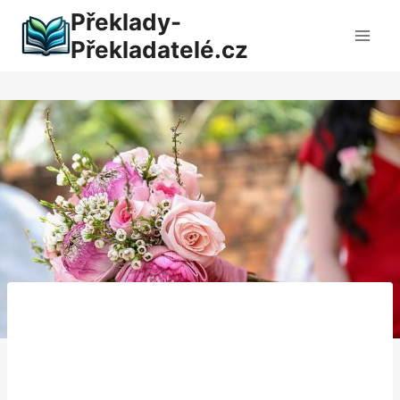
Přeskočit
Překlady-
na
Překladatelé.cz
obsah