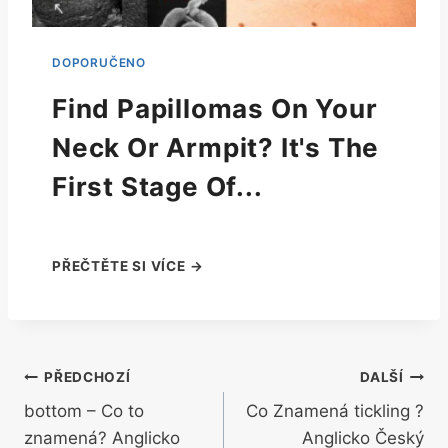
Find Papillomas On Your
Neck Or Armpit? It's The
First Stage Of...
Navigace
PŘEDCHOZÍ
DALŠÍ
bottom – Co to
Co Znamená tickling ?
pro
znamená? Anglicko
Anglicko Český