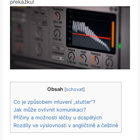
překážku!
Obsah
[
schovat
]
Co je způsobem mluvení „stutter“?
Jak může ovlivnit komunikaci?
Příčiny a možnosti léčby u dospělých
Rozdíly ve výslovnosti v angličtině a češtině