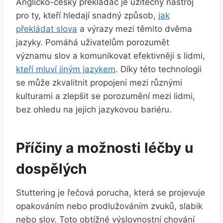
Anglicko-český překladač je užitečný nástroj
pro ty, kteří hledají snadný způsob,
jak
překládat slova
a výrazy mezi těmito dvěma
jazyky. Pomáhá uživatelům porozumět
významu slov a komunikovat efektivněji s lidmi,
kteří mluví jiným jazykem
. Díky této technologii
se může zkvalitnit propojení mezi různými
kulturami a zlepšit se porozumění mezi lidmi,
bez ohledu na jejich jazykovou bariéru.
Příčiny a možnosti léčby u
dospělých
Stuttering je řečová porucha, která se projevuje
opakováním nebo prodlužováním zvuků, slabik
nebo slov. Toto obtížné výslovnostní chování