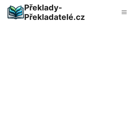
Přeskočit
Překlady-
na
Překladatelé.cz
obsah