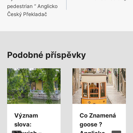
pro
pedestrian “ Anglicko
příspěvek
Český Překladač
Podobné příspěvky
Význam
Co Znamená
slova:
goose ?