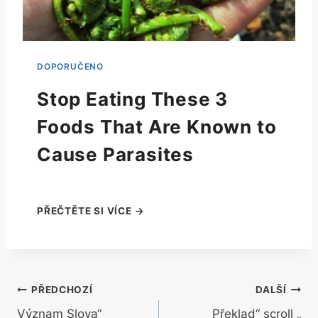
Stop Eating These 3
Foods That Are Known to
Cause Parasites
Navigace
PŘEDCHOZÍ
DALŠÍ
Význam Slova“
Překlad“ scroll „