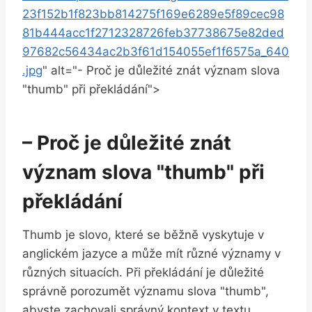
23f152b1f823bb814275f169e6289e5f89cec98
81b444acc1f2712328726feb37738675e82ded
97682c56434ac2b3f61d154055ef1f6575a_640
.jpg
" alt="- Proč je důležité znát význam slova
"thumb" ‍při překládání">
– Proč je důležité znát
význam slova "thumb" při
překládání
Thumb ‌je ⁢slovo, ‍které se běžně vyskytuje v
anglickém jazyce a může mít různé ⁢významy⁣ v
různých situacích. Při překládání je důležité
správně porozumět⁣ významu slova "thumb",
⁣abyste zachovali správný kontext v textu.