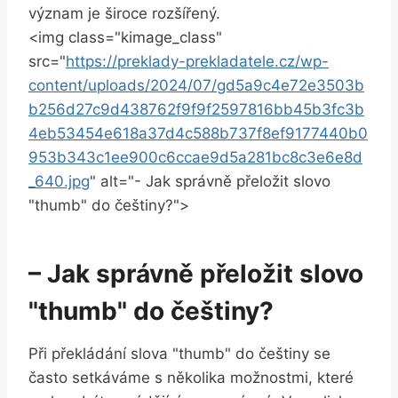
význam je široce rozšířený.
<img class="kimage_class"
src="
https://preklady-prekladatele.cz/wp-
content/uploads/2024/07/gd5a9c4e72e3503b
b256d27c9d438762f9f9f2597816bb45b3fc3b
4eb53454e618a37d4c588b737f8ef9177440b0
953b343c1ee900c6ccae9d5a281bc8c3e6e8d
_640.jpg
" alt="- Jak správně přeložit slovo
"thumb" do češtiny?">
– Jak správně přeložit ‌slovo
"thumb" do češtiny?
Při překládání‌ slova "thumb" do češtiny se
často setkáváme ​s několika možnostmi, které