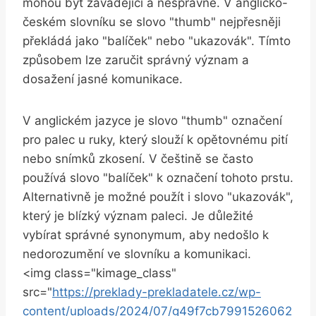
mohou být zavádějící a nesprávné. V ⁤anglicko-
českém slovníku se slovo "thumb" nejpřesněji
překládá jako "balíček" nebo‌ "ukazovák". Tímto
‌způsobem​ lze zaručit správný význam a
dosažení jasné komunikace.
V anglickém jazyce je slovo "thumb" označení
pro​ palec u ruky, který slouží k opětovnému pití
nebo snímků zkosení. V češtině se často
používá slovo "balíček" k označení tohoto prstu.
Alternativně je možné použít i slovo "ukazovák",
který je blízký význam paleci. ‍Je důležité
vybírat správné synonymum, aby nedošlo k
nedorozumění ve slovníku a komunikaci.
<img class="kimage_class"
src="
https://preklady-prekladatele.cz/wp-
content/uploads/2024/07/g49f7cb7991526062