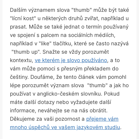
Dalším významem slova "thumb" může⁢ být také
"lícní kost" u některých ‍druhů zvířat, například u
prasat. Může se⁤ také jednat o⁣ termín⁣ používaný
ve spojení s ​palcem na sociálních médiích,
například v "like" tlačítku, které se často nazývá
​ "thumb up". ‌Snažte se vždy porozumět
kontextu,
ve kterém je slovo používáno
, a to
vám může pomoci s přesným překladem do
češtiny. Doufáme, že tento ⁣článek vám pomohl
lépe⁤ porozumět význam slova ‌ "thumb" a jak ho
používat v anglicko-českém slovníku. Pokud
⁣máte další dotazy nebo vyžadujete další
‍informace, neváhejte se na nás obrátit.
Děkujeme za vaši pozornost ‌a
přejeme vám
mnoho úspěchů ve vašem jazykovém studiu
.