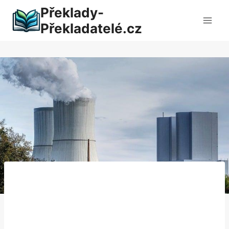
Přeskočit
Překlady-
na
Překladatelé.cz
obsah