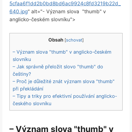
5cfaa6f1dd2b0bd8bd6ac9924c8fd3219b22d_
640.jpg
" alt="- Význam slova ‍ "thumb" v
⁤anglicko-českém slovníku">
Obsah
[
schovat
]
– Význam ⁣slova "thumb" v anglicko-českém
slovníku
– Jak správně přeložit ‌slovo "thumb" do
češtiny?
– Proč je důležité znát význam slova "thumb"
při překládání
– Tipy a triky pro efektivní používání anglicko-
českého slovníku
– Význam ⁣slova "thumb" v