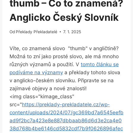
thumb – Co to znamená?
Anglicko Český Slovník
Od
Překlady Překladatelé
7. 1. 2025
Víte, ‌co znamená slovo ‍ "thumb" v angličtině?
Možná to zní jako prosté slovo, ale má mnoho
různých významů a ‌použití. V
tomto článku se
‍podíváme na významy
a překlady tohoto⁤ slova
v anglicko-českém slovníku. Připravte ‌se na ​
zajímavé objevy a nové znalosti!
<img class="kimage_class"
src="
https://preklady-prekladatele.cz/wp-
content/uploads/2024/07/gc369bd7a6545eefb
ad9f2bc7a423e8e887dbbaab86d6d3e2ca4e0
38d768b4be6146cd5832cdf7b9f0626896afec