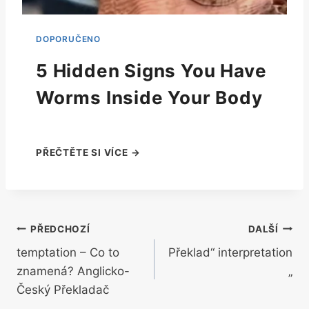
5 Hidden Signs You Have
Worms Inside Your Body
Navigace
PŘEDCHOZÍ
DALŠÍ
temptation – Co to
Překlad“ interpretation
pro
znamená? Anglicko-
„
příspěvek
Český Překladač