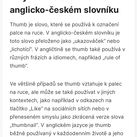
anglicko-českém slovníku
Thumb je ⁢slovo, které se⁣ používá k označení​
palce na ruce. V anglicko-českém slovníku je
toto slovo přeloženo jako „ukazováček“ nebo
„lichotící“. V angličtině se thumb také ⁤používá v
různých ⁤frázích a ‌idiomech, ⁣například ‌„rule of
thumb“.
Ve většině případů se thumb vztahuje k palec
na ruce, ale může se také používat ‌v jiných
kontextech, jako například v odkazech na
tlačítko „Like“ na sociálních sítích nebo v⁢
přeneseném smyslu jako zkrácená​ verze slova
„thumbnail“. V anglickém jazyce je thumb
běžně používaný v každodenním životě a​ jeho