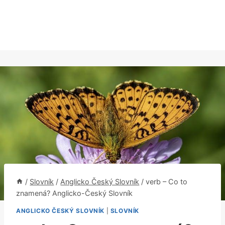
/
Slovník
/
Anglicko Český Slovník
/
verb – Co to
znamená? Anglicko-Český Slovník
ANGLICKO ČESKÝ SLOVNÍK
|
SLOVNÍK