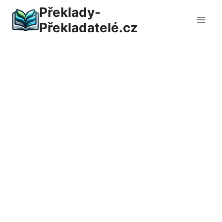
Přeskočit
Překlady-
na
Překladatelé.cz
obsah