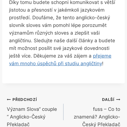
Díky tomu budete schopni komunikovat s větší
jistotou a přesností v jakémkoli jazykovém
prostředí. Doufáme, že tento anglicko-český
slovník sloves vám pomohl lépe porozumět
významům různých sloves a zlepšit vaši
angličtinu. Sledujte naše další články a budete
mít možnost posílit své jazykové dovednosti
ještě více. Děkujeme za váš zájem a
přejeme
vám mnoho úspěchů při studiu angličtiny
!
Navigace
PŘEDCHOZÍ
DALŠÍ
Význam Slova“ couple
fuss – Co to
pro
“ Anglicko-Český
znamená? Anglicko-
příspěvek
Překladač
Český Překladač