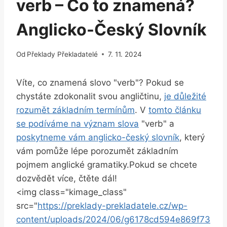
verb – Co to znamená?
Anglicko-Český Slovník
Od
Překlady Překladatelé
7. 11. 2024
Víte, co znamená slovo "verb"? Pokud se
chystáte zdokonalit svou angličtinu,
je důležité
rozumět základním termínům
. V
tomto článku
se podíváme na význam slova
"verb" a
poskytneme vám anglicko-český slovník
, který
vám pomůže lépe porozumět základním
pojmem anglické gramatiky.Pokud se chcete
dozvědět více, čtěte dál!
<img class="kimage_class"
src="
https://preklady-prekladatele.cz/wp-
content/uploads/2024/06/g6178cd594e869f73