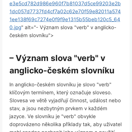
e3e5cd782d986e960f7b81037d5ce99203e2b
1dc057d7737fd4cf7a02c62e70f59e82011a574
1ee138f69c7274e0f9f9e1315b55beb120c5_64
0.jpg
" alt="- Význam slova "verb" v anglicko-
českém slovníku">
– Význam slova "verb" v
anglicko-českém slovníku
In anglicko-českém slovníku je slovo "verb"
klíčovým termínem, který označuje sloveso.
Slovesa ve větě vyjadřují činnost, událost nebo
stav, a jsou nezbytným prvkem v každém
jazyce. Ve slovníku je "verb" obvykle
doprovázeno několika příklady tak, aby uživatel