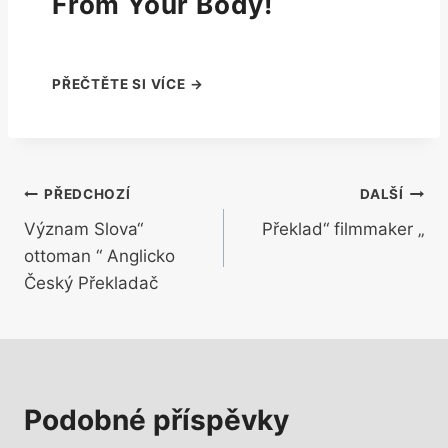
From Your Body!
Navigace
PŘEDCHOZÍ
DALŠÍ
Význam Slova“
Překlad“ filmmaker „
pro
ottoman “ Anglicko
příspěvek
Český Překladač
Podobné příspěvky