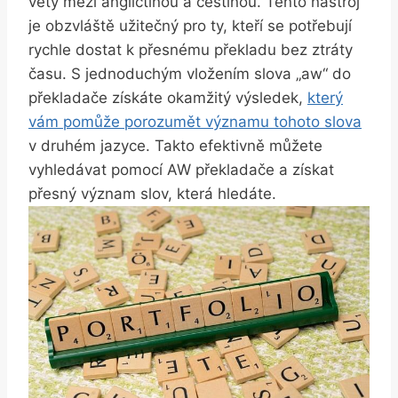
věty mezi angličtinou a češtinou. Tento nástroj
je obzvláště užitečný pro ty, kteří se potřebují
rychle dostat k přesnému překladu bez ztráty
času. S jednoduchým vložením slova „aw“ do
překladače získáte okamžitý výsledek,
který
vám pomůže porozumět významu tohoto slova
v druhém jazyce. Takto efektivně můžete
vyhledávat pomocí AW překladače a získat
přesný význam slov, která hledáte.