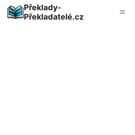
Přeskočit
Překlady-
na
Překladatelé.cz
obsah