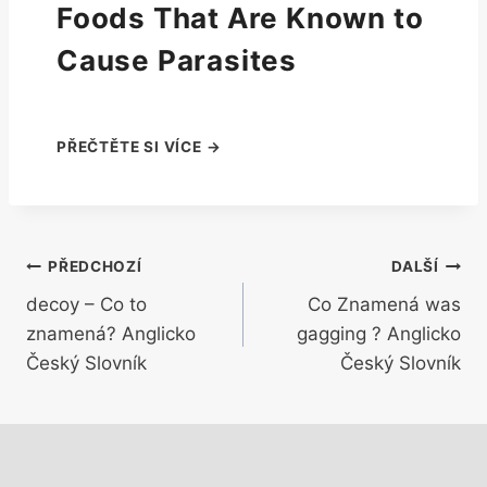
Foods That Are Known to
Cause Parasites
Navigace
PŘEDCHOZÍ
DALŠÍ
decoy – Co to
Co Znamená was
pro
znamená? Anglicko
gagging ? Anglicko
příspěvek
Český Slovník
Český Slovník