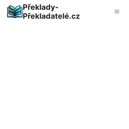
Přeskočit
Překlady-
na
Překladatelé.cz
obsah