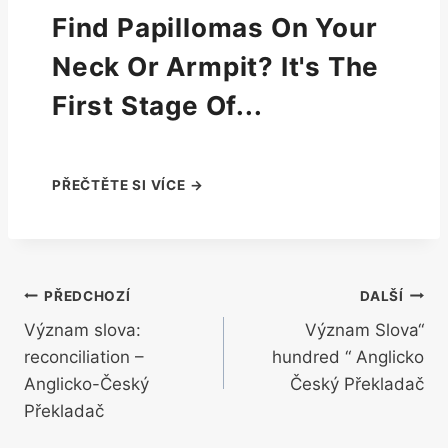
Find Papillomas On Your
Neck Or Armpit? It's The
First Stage Of...
Navigace
PŘEDCHOZÍ
DALŠÍ
Význam slova:
Význam Slova“
pro
reconciliation –
hundred “ Anglicko
příspěvek
Anglicko-Český
Český Překladač
Překladač