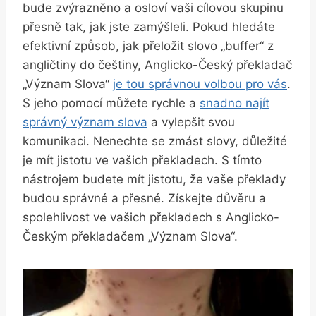
bude zvýrazněno a osloví vaši cílovou skupinu
přesně tak, jak jste zamýšleli. Pokud hledáte
efektivní způsob, jak přeložit slovo „buffer“ z
angličtiny do češtiny, Anglicko-Český překladač
„Význam Slova“
je tou správnou volbou pro vás
.
S jeho pomocí můžete rychle a
snadno najít
správný význam slova
a vylepšit svou
komunikaci. Nenechte se zmást slovy, důležité
je mít jistotu ve vašich překladech. S tímto
nástrojem budete mít jistotu, že vaše překlady
budou správné a přesné. Získejte důvěru a
spolehlivost ve vašich překladech s Anglicko-
Českým překladačem „Význam Slova“.