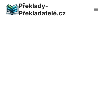
Přeskočit
Překlady-
na
Překladatelé.cz
obsah