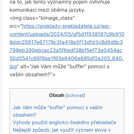
na to, jak tento významný pojem ovlivňuje
komunikaci mezi oběma jazyky.
<img class="kimage_class"
src="
https://preklady-prekladatele.cz/wp-
content/uploads/2024/05/gf5d1f938197c9b910
8ddc25917e67178c3fa418a5f13dfd3c8d6d8c3
798eb390ebcac23a5f6edf38bf5ef73e0454ac
50d5541c66f8ae1f65e6406e685df2e205_640.
jpg
" alt="Jak Vám může "buffer" pomoci s
vaším obsahem?">
Obsah
[
schovat
]
Jak Vám může "buffer" pomoci s vaším
obsahem?
Výhody použití anglicko-českého překladače
Nejlepší způsob, jak využít význam slova v