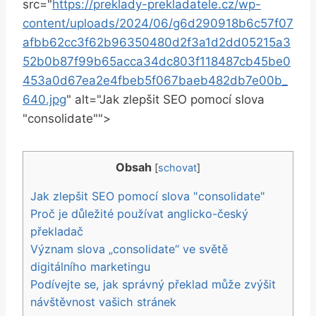
src="
https://preklady-prekladatele.cz/wp-
content/uploads/2024/06/g6d290918b6c57f07
afbb62cc3f62b96350480d2f3a1d2dd05215a3
52b0b87f99b65acca34dc803f118487cb45be0
453a0d67ea2e4fbeb5f067baeb482db7e00b_
640.jpg
" alt="Jak zlepšit SEO pomocí slova
"consolidate"">
Obsah
[
schovat
]
Jak zlepšit SEO pomocí slova "consolidate"
Proč je důležité používat anglicko-český
překladač
Význam slova „consolidate“ ve světě
digitálního marketingu
Podívejte se, jak správný překlad může zvýšit
návštěvnost vašich stránek