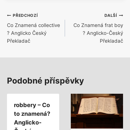
Navigace
PŘEDCHOZÍ
DALŠÍ
Co Znamená collective
Co Znamená frat boy
pro
? Anglicko Český
? Anglicko-Český
příspěvek
Překladač
Překladač
Podobné příspěvky
robbery – Co
to znamená?
Anglicko-