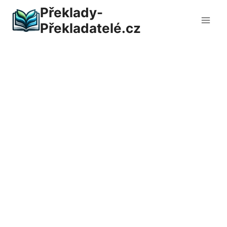
Přeskočit
Překlady-
na
Překladatelé.cz
obsah