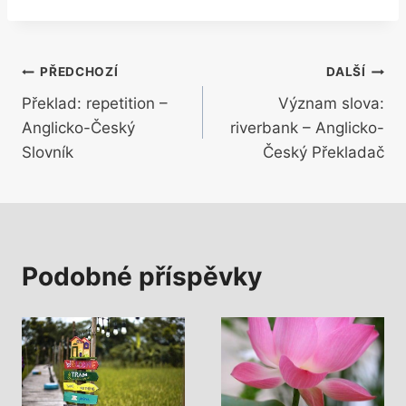
Navigace
PŘEDCHOZÍ
DALŠÍ
Překlad: repetition –
Význam slova:
pro
Anglicko-Český
riverbank – Anglicko-
příspěvek
Slovník
Český Překladač
Podobné příspěvky