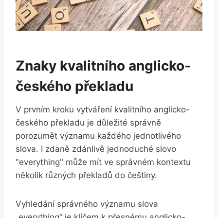
Znaky kvalitního anglicko-
českého překladu
V prvním kroku vytváření kvalitního anglicko-
českého překladu je důležité správně
porozumět významu každého jednotlivého
slova. I zdaně zdánlivě jednoduché slovo
"everything" může mít ve správném kontextu
několik různých překladů do češtiny.
Vyhledání správného významu slova
„everything“ je klíčem k přesnému anglicko-