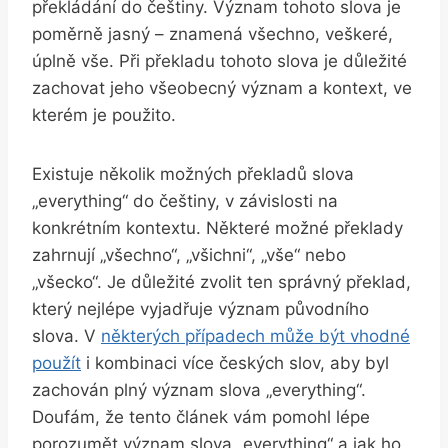
překládání do češtiny. Význam tohoto slova je
poměrně jasný – znamená všechno, veškeré,
úplně vše. Při překladu tohoto slova je důležité
zachovat jeho všeobecný význam a kontext, ve
kterém je použito.
Existuje několik možných překladů slova
„everything“ do češtiny, v závislosti na
konkrétním kontextu. Některé možné překlady
zahrnují „všechno“, „všichni“, „vše“ nebo
„všecko“. Je důležité zvolit ten správný překlad,
který nejlépe vyjadřuje význam původního
slova. V
některých případech může být vhodné
použít
i kombinaci více českých slov, aby byl
zachován plný význam slova „everything“.
Doufám, že tento článek vám pomohl lépe
porozumět význam slova „everything“ a jak ho