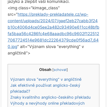
jazyků a zlepšit vaši komunikaci.
<img class="kimage_class"
src="
https://preklady-prekladatele.cz/wp-
content/uploads/2024/07/gaef2eb27cabb3f24
b10c4006d4ce05ee2a482c93490e611cc48bfb
fa5baa56c4286fc4e68aaadbc96c9602f122512
7067724514e9681dc22264379cde0f56ad7_64
0.jpg
" alt="Význam slova "everything" v
angličtině">
Obsah
[
schovat
]
Význam slova "everything" v angličtině
Jak efektivně používat anglicko-český
překladač?
Znaky kvalitního anglicko-českého překladu
Výhody a nevýhody online překladových