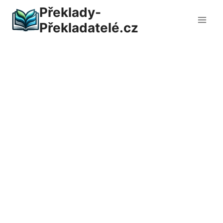
Přeskočit
Překlady-
na
Překladatelé.cz
obsah